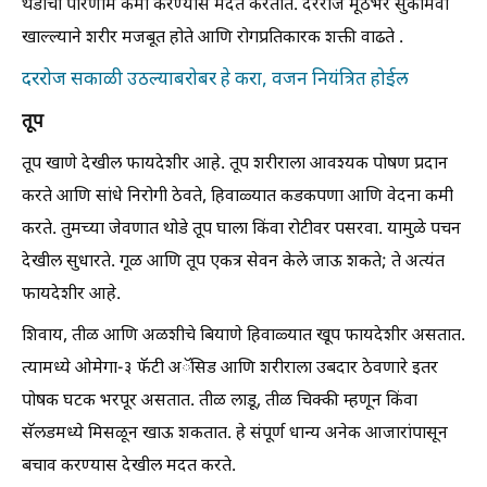
थंडीचा परिणाम कमी करण्यास मदत करतात. दररोज मूठभर सुकामेवा
खाल्ल्याने शरीर मजबूत होते आणि रोगप्रतिकारक शक्ती वाढते .
दररोज सकाळी उठल्याबरोबर हे करा, वजन नियंत्रित होईल
तूप
तूप खाणे देखील फायदेशीर आहे. तूप शरीराला आवश्यक पोषण प्रदान
करते आणि सांधे निरोगी ठेवते, हिवाळ्यात कडकपणा आणि वेदना कमी
करते. तुमच्या जेवणात थोडे तूप घाला किंवा रोटीवर पसरवा. यामुळे पचन
देखील सुधारते. गूळ आणि तूप एकत्र सेवन केले जाऊ शकते; ते अत्यंत
फायदेशीर आहे.
शिवाय, तीळ आणि अळशीचे बियाणे हिवाळ्यात खूप फायदेशीर असतात.
त्यामध्ये ओमेगा-३ फॅटी अॅसिड आणि शरीराला उबदार ठेवणारे इतर
पोषक घटक भरपूर असतात. तीळ लाडू, तीळ चिक्की म्हणून किंवा
सॅलडमध्ये मिसळून खाऊ शकतात. हे संपूर्ण धान्य अनेक आजारांपासून
बचाव करण्यास देखील मदत करते.