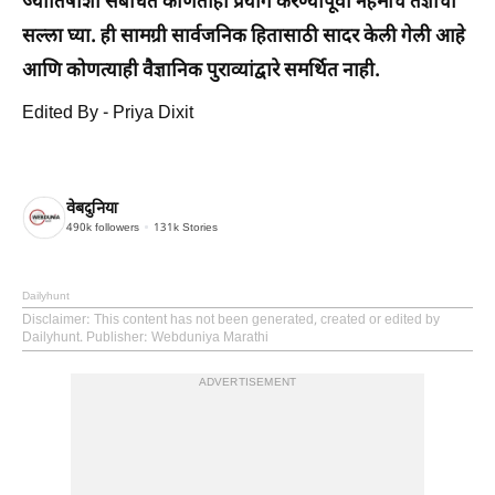
ज्योतिषाशी संबंधित कोणताही प्रयोग करण्यापूर्वी नेहमीच तज्ञांचा
सल्ला घ्या. ही सामग्री सार्वजनिक हितासाठी सादर केली गेली आहे
आणि कोणत्याही वैज्ञानिक पुराव्यांद्वारे समर्थित नाही.
Edited By - Priya Dixit
वेबदुनिया
490k
followers
131k
Stories
Dailyhunt
Disclaimer
: This content has not been generated, created or edited by
Dailyhunt. Publisher: Webduniya Marathi
ADVERTISEMENT