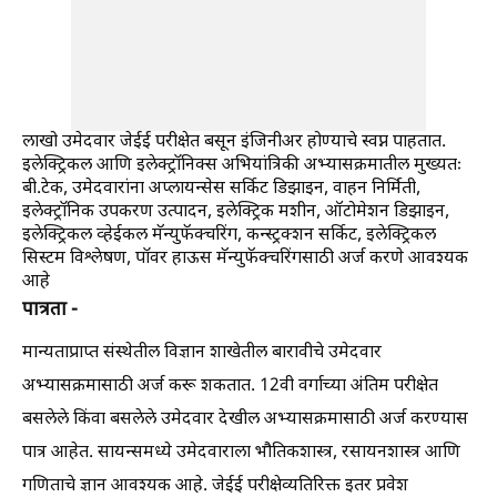
लाखो उमेदवार जेईई परीक्षेत बसून इंजिनीअर होण्याचे स्वप्न पाहतात.
इलेक्ट्रिकल आणि इलेक्ट्रॉनिक्स अभियांत्रिकी अभ्यासक्रमातील मुख्यतः
बी.टेक, उमेदवारांना अप्लायन्सेस सर्किट डिझाइन, वाहन निर्मिती,
इलेक्ट्रॉनिक उपकरण उत्पादन, इलेक्ट्रिक मशीन, ऑटोमेशन डिझाइन,
इलेक्ट्रिकल व्हेईकल मॅन्युफॅक्चरिंग, कन्स्ट्रक्शन सर्किट, इलेक्ट्रिकल
सिस्टम विश्लेषण, पॉवर हाऊस मॅन्युफॅक्चरिंगसाठी अर्ज करणे आवश्यक
आहे
पात्रता -
मान्यताप्राप्त संस्थेतील विज्ञान शाखेतील बारावीचे उमेदवार
अभ्यासक्रमासाठी अर्ज करू शकतात. 12वी वर्गाच्या अंतिम परीक्षेत
बसलेले किंवा बसलेले उमेदवार देखील अभ्यासक्रमासाठी अर्ज करण्यास
पात्र आहेत. सायन्समध्ये उमेदवाराला भौतिकशास्त्र, रसायनशास्त्र आणि
गणिताचे ज्ञान आवश्यक आहे. जेईई परीक्षेव्यतिरिक्त इतर प्रवेश