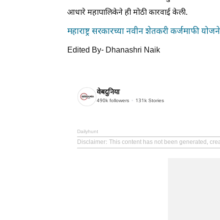
आधारे महापालिकेने ही मोठी कारवाई केली.
महाराष्ट्र सरकारच्या नवीन शेतकरी कर्जमाफी योज
Edited By- Dhanashri Naik
वेबदुनिया
490k
followers
131k
Stories
Dailyhunt
Disclaimer
: This content has not been generated, cre