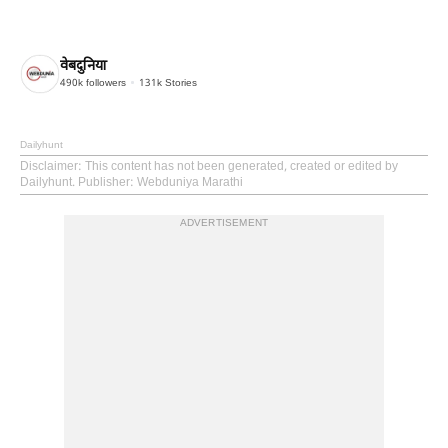
वेबदुनिया
490k
followers
131k
Stories
Dailyhunt
Disclaimer
: This content has not been generated, created or edited by
Dailyhunt. Publisher: Webduniya Marathi
ADVERTISEMENT