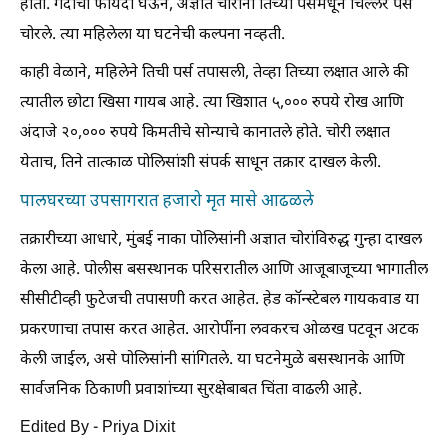
होती. गर्दीचा फायदा घेऊन, अज्ञात चोरांनी तिच्या पर्समधून चिल्लर पैसे
चोरले. त्या महिलेला या घटनेची कल्पना नव्हती.
काही वेळाने, महिलेने तिची पर्स तपासली, तेव्हा तिच्या लक्षात आले की
त्यातील छोटा खिसा गायब आहे. त्या खिशात ५,००० रुपये रोख आणि
अंदाजे २०,००० रुपये किमतीचे सोन्याचे कानातले होते. चोरी लक्षात
येताच, तिने तात्काळ पोलिसांशी संपर्क साधून तक्रार दाखल केली.
पालघरच्या उपसागरात हजारो मृत मासे आढळले
तक्रारीच्या आधारे, मुंबई नाका पोलिसांनी अज्ञात चोरांविरुद्ध गुन्हा दाखल
केला आहे. पोलीस बसस्थानक परिसरातील आणि आजूबाजूच्या भागातील
सीसीटीव्ही फुटेजची तपासणी करत आहेत. हेड कॉन्स्टेबल गायकवाड या
प्रकरणाचा तपास करत आहेत. आरोपींना लवकरच ओळख पटवून अटक
केली जाईल, असे पोलिसांनी सांगितले. या घटनेमुळे बसस्थानके आणि
सार्वजनिक ठिकाणी प्रवाशांच्या सुरक्षेबाबत चिंता वाढली आहे.
Edited By - Priya Dixit