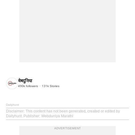
वेबदुनिया
490k
followers
131k
Stories
Dailyhunt
Disclaimer
: This content has not been generated, created or edited by
Dailyhunt. Publisher: Webduniya Marathi
ADVERTISEMENT