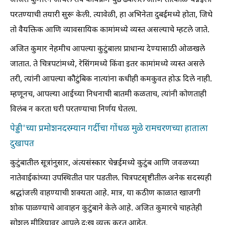
अजित कुमारने आपले सर्व कार्यक्रम पुढे ढकलले आणि तात्काळ चेन्नईला
परतण्याची तयारी सुरू केली. त्यावेळी, हा अभिनेता दुबईमध्ये होता, जिथे
तो वैयक्तिक आणि व्यावसायिक कामांमध्ये व्यस्त असल्याचे म्हटले जाते.
अजित कुमार नेहमीच आपल्या कुटुंबाला प्राधान्य देण्यासाठी ओळखले
जातात. ते चित्रपटांमध्ये, रेसिंगमध्ये किंवा इतर कामांमध्ये व्यस्त असले
तरी, त्यांनी आपल्या कौटुंबिक नात्यांना कधीही कमकुवत होऊ दिले नाही.
म्हणूनच, आपल्या आईच्या निधनाची बातमी कळताच, त्यांनी कोणताही
विलंब न करता घरी परतण्याचा निर्णय घेतला.
पेड्डी'च्या प्रमोशनदरम्यान गर्दीचा गोंधळ मुळे रामचरणच्या हाताला
दुखापत
कुटुंबातील सूत्रांनुसार, अंत्यसंस्कार चेन्नईमध्ये कुटुंब आणि जवळच्या
नातेवाईकांच्या उपस्थितीत पार पडतील. चित्रपटसृष्टीतील अनेक सदस्यही
श्रद्धांजली वाहण्याची शक्यता आहे. मात्र, या कठीण काळात खाजगी
शोक पाळण्याचे आवाहन कुटुंबाने केले आहे. अजित कुमारचे चाहतेही
सोशल मीडियावर आपले दुःख व्यक्त करत आहेत.