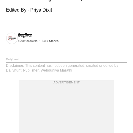
Edited By - Priya Dixit
वेबदुनिया
490k
followers
131k
Stories
Dailyhunt
Disclaimer
: This content has not been generated, created or edited by
Dailyhunt. Publisher: Webduniya Marathi
ADVERTISEMENT