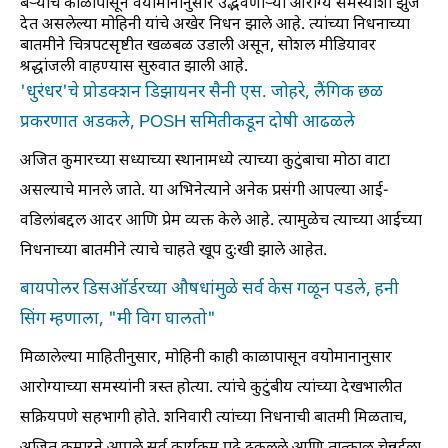
बऱ्याच काळापासून वयोमानानुसार उद्भवणाऱ्या आरोग्य समस्यांशी झुंज
देत असलेल्या मोहिनी यांचे अखेर निधन झाले आहे. त्यांच्या निधनाच्या
बातमीने चित्रपटसृष्टीत खळबळ उडाली असून, सोशल मीडियावर
श्रद्धांजली वाहण्यास सुरुवात झाली आहे.
'धुरंधर'चे प्रोडक्शन डिझायनर सैनी एस. जोहरे, लैंगिक छळ
प्रकरणात अडकले, POSH समितीकडून दोषी आढळले
अजित कुमारच्या सध्याच्या स्थानामध्ये त्याच्या कुटुंबाचा मोठा वाटा
असल्याचे मानले जाते. या अभिनेत्याने अनेक प्रसंगी आपल्या आई-
वडिलांबद्दल आदर आणि प्रेम व्यक्त केले आहे. त्यामुळेच त्याच्या आईच्या
निधनाच्या बातमीने त्याचे चाहते खूप दुःखी झाले आहेत.
बायपोलर डिसऑर्डरच्या औषधांमुळे सर्व केस गळून पडले, हनी
सिंग म्हणाला, "मी विग घालतो"
मिळालेल्या माहितीनुसार, मोहिनी काही काळापासून वयोमानानुसार
आरोग्याच्या समस्यांनी त्रस्त होत्या. त्यांचे कुटुंबीय त्यांच्या देखभालीत
सक्रियपणे सहभागी होते. शनिवारी त्यांच्या निधनाची बातमी मिळताच,