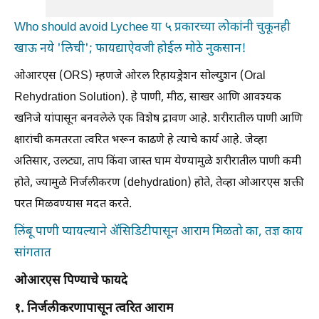
Who should avoid Lychee या ५ प्रकारच्या लोकांनी चुकूनही
खाऊ नये 'लिची'; फायद्याऐवजी होईल मोठे नुकसान!
ओआरएस (ORS) म्हणजे ओरल रिहायड्रेशन सोल्युशन (Oral
Rehydration Solution). हे पाणी, मीठ, साखर आणि आवश्यक
खनिजे यांपासून बनवलेले एक विशेष द्रावण आहे. शरीरातील पाणी आणि
क्षारांची कमतरता त्वरित भरून काढणे हे त्याचे कार्य आहे. जेव्हा
अतिसार, उलट्या, ताप किंवा जास्त घाम येण्यामुळे शरीरातील पाणी कमी
होते, ज्यामुळे निर्जलीकरण (dehydration) होते, तेव्हा ओआरएस शक्ती
परत मिळवण्यास मदत करते.
लिंबू पाणी प्यायल्याने ॲसिडिटीपासून आराम मिळतो का, तज्ञ काय
सांगतात
ओआरएस पिण्याचे फायदे
१. निर्जलीकरणापासून त्वरित आराम