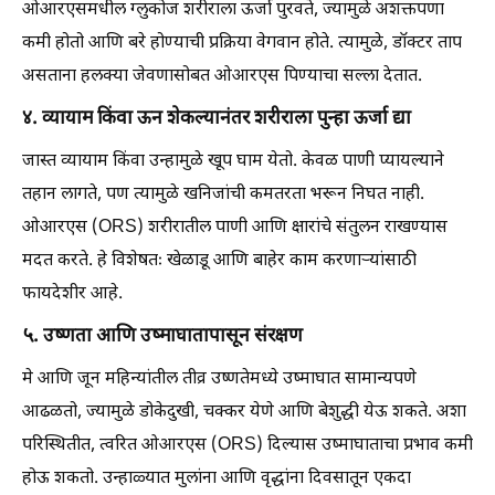
ओआरएसमधील ग्लुकोज शरीराला ऊर्जा पुरवते, ज्यामुळे अशक्तपणा
कमी होतो आणि बरे होण्याची प्रक्रिया वेगवान होते. त्यामुळे, डॉक्टर ताप
असताना हलक्या जेवणासोबत ओआरएस पिण्याचा सल्ला देतात.
४. व्यायाम किंवा ऊन शेकल्यानंतर शरीराला पुन्हा ऊर्जा द्या
जास्त व्यायाम किंवा उन्हामुळे खूप घाम येतो. केवळ पाणी प्यायल्याने
तहान लागते, पण त्यामुळे खनिजांची कमतरता भरून निघत नाही.
ओआरएस (ORS) शरीरातील पाणी आणि क्षारांचे संतुलन राखण्यास
मदत करते. हे विशेषतः खेळाडू आणि बाहेर काम करणाऱ्यांसाठी
फायदेशीर आहे.
५. उष्णता आणि उष्माघातापासून संरक्षण
मे आणि जून महिन्यांतील तीव्र उष्णतेमध्ये उष्माघात सामान्यपणे
आढळतो, ज्यामुळे डोकेदुखी, चक्कर येणे आणि बेशुद्धी येऊ शकते. अशा
परिस्थितीत, त्वरित ओआरएस (ORS) दिल्यास उष्माघाताचा प्रभाव कमी
होऊ शकतो. उन्हाळ्यात मुलांना आणि वृद्धांना दिवसातून एकदा