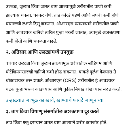
उलट्या, जुलाब किंवा जास्त घाम आल्यामुळे शरीरातील पाणी कमी
झाल्यास थकवा, चक्कर येणे, तोंड कोरडे पडणे आणि लघवी कमी होणे
यांसारखी लक्षणे दिसू शकतात. ओआरएस प्यायल्याने शरीरातील पाणी
आणि आवश्यक खनिजे त्वरित पुन्हा भरली जातात, ज्यामुळे अशक्तपणा
कमी होतो आणि चपळता वाढते.
२. अतिसार आणि उलट्यांमध्ये उपयुक्त
वारंवार उलट्या किंवा जुलाब झाल्यामुळे शरीरातील सोडियम आणि
पोटॅशियमसारखी खनिजे कमी होऊ शकतात. याकडे दुर्लक्ष केल्यास ते
धोकादायक ठरू शकते. ओआरएस (ORS) शरीरातील हे आवश्यक
घटक पुन्हा भरून काढण्यास आणि पुढील बिघाड रोखण्यास मदत करते.
उन्हाळ्यात जांभूळ का खावे, खाण्याचे फायदे जाणून घ्या
३. ताप किंवा विषाणू संसर्गातील अशक्तपणा दूर करते
ताप किंवा फ्लू दरम्यान जास्त घाम आल्याने शरीर कमजोर होते.