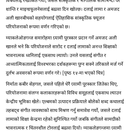
विषयलाई रेखांकित गर्यो, जसले सांस्कृतिक र भौगोलिक सीमाभन्दा पर
शान्ति र माइन्डफुलनेसलाई बढावा दिन खोज्छ। दलाई लामा र अमजद
अली खानबीचको सहयोगलाई ऐतिहासिक सांस्कृतिक फ्यूजन
परियोजनाको रूपमा वर्णन गरिएको छ।
म्याकलेओडगन्ज समारोहमा ग्र्यामी पुरस्कार प्रदान गर्ने अमजद अली
खानले भने कि परियोजनाले सारोद र दलाई लामाको अनन्त शिक्षाको
भावनात्मक ध्वनिलाई एकसाथ ल्यायो। उनले यसलाई संगीत र
आध्यात्मिकतालाई विश्वभरका दर्शकहरूमा पुग्न सक्ने तरिकाले मर्ज गर्ने
दुर्लभ अवसरको रूपमा वर्णन गरे। [पृष्ठ १५-मा भएको चित्र]
निर्माता कबीर सेहगल, जसले पहिले धेरै ग्र्यामी पुरस्कार जितेका थिए,
परियोजनामा संलग्न कलाकारहरूको विविध समूहलाई एकसाथ ल्याउन
केन्द्रीय भूमिका खेले। एल्बमको उत्पादन प्रक्रियाले बोलेको शब्द कथालाई
तहबद्ध संगीत व्यवस्थाको साथ मिश्रण गर्नु समावेश गर्यो, जसले दलाई
लामाको शिक्षा केन्द्रमा रहेको सुनिश्चित गर्यो जबकि संगीतले सामग्रीको
भावनात्मक र चिंतनशील टोनलाई बढावा दियो। म्याकलेडगन्जमा ग्र्यामी