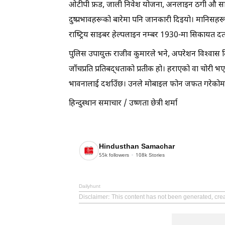
ओटीपी फ्रड, जाली निवेश योजना, अनलाइन ठगी औ सा
दुष्प्रभावहरूको बारेमा पनि जानकारी दिइयो। मानिसहर
राष्ट्रिय साइबर हेल्पलाइन नम्बर 1930-मा सिकायत दर्
पुलिस उपायुक्त राजीव कुमारले भने, अपरेशन विश्वा
जाँचप्रति प्रतिबद्धताको प्रतीक हो। हराएको वा चोरी 
भावनालाई दर्शाउँछ। उनले मोबाइल फोन जफत गरेकोमा
हिन्दुस्थान समाचार / उष्णता छेत्री शर्मा
Hindusthan Samachar
55k
followers
108k
Stories
Dailyhunt
Disclaimer
: This content has not been generated, cr