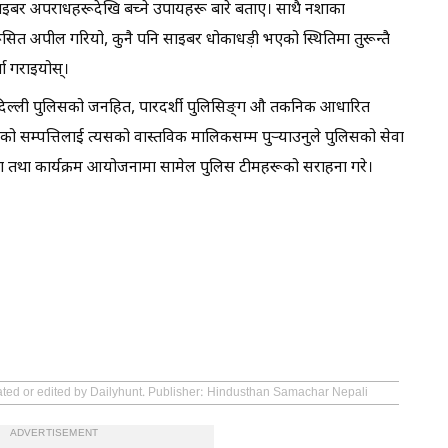
इबर अपराधहरूदेखि बच्ने उपायहरू बारे बताए। साथै नशाका
ूसित अपील गरियो, कुनै पनि साइबर धोकाधड़ी भएको स्थितिमा तुरून्तै
ता गराइयोस्।
स दिल्ली पुलिसको जनहित, पारदर्शी पुलिसिङ्ग औ तकनिक आधारित
भएको सम्पत्तिलाई त्यसको वास्तविक मालिकसम्म पुऱ्याउनुले पुलिसको सेवा
 तथा कार्यक्रम आयोजनामा सामेल पुलिस टीमहरूको सराहना गरे।
eated or edited by Dailyhunt. Publisher: Hindusthan Samachar Nepali
ADVERTISEMENT