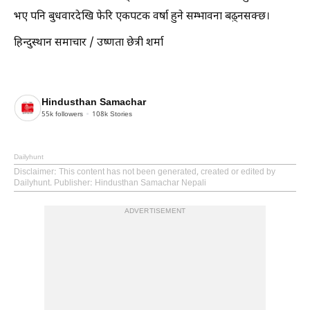
भए पनि बुधवारदेखि फेरि एकपटक वर्षा हुने सम्भावना बढ़्नसक्छ।
हिन्दुस्थान समाचार / उष्णता छेत्री शर्मा
Hindusthan Samachar
55k
followers
108k
Stories
Dailyhunt
Disclaimer
: This content has not been generated, created or edited by
Dailyhunt. Publisher: Hindusthan Samachar Nepali
ADVERTISEMENT