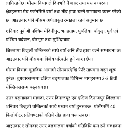
लागिरहनेछ। मौसम विभागले दिनभरि नै शहर तथा यस वरपरका
क्षेत्रहरूमा मेघ गर्जनसितै वर्षा तथा तीव्र हावा चल्ने सम्भावना व्यक्त गरेको
छ। आइतवार पनि मौसम अपेक्षाकृत रमाइलो रहने अनुमान छ।
शनिवार पूर्व औ पश्चिम मेदिनीपुर, झाड़ग्राम, पुरुलिया, बाँकुड़ा, पूर्व एवं
पश्चिम बर्दवान, बीरभूम तथा मुर्शिदाबाद
जिल्लामा बिजुली चम्किनको साथै वर्षा अनि तीव्र हावा चल्ने सम्भावना छ।
आइतवार पनि मौसममा विशेष परिवर्तन हुने आशा छैन।
मौसम विभाग मुताविक आगामी सोमवारदेखि फेरि तापमना बढ्न शुरू
हुनेछ। बुधवारसम्ममा दक्षिण बङ्गालका विभिन्न भागहरूमा 2-3 डिग्री
सेल्सियससम्म बढ़्नसक्छ।
उत्तर बङ्गालका मालदा, उत्तर दिनाजपुर एवं दक्षिण दिनाजपुर जिल्लामा
शनिवार बिजुली चम्किनको साथै मध्यम वर्षा हुनसक्छ। योसँगसँगै 40
किलोमीटर प्रतिघण्टाको गतिले तीव्र हावा चल्नसक्छ।
आइतवार र सोमवार उत्तर बङ्गालमा वर्षाको गतिविधि कम हुने सम्भावना