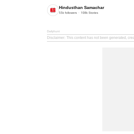
Hindusthan Samachar
55k
followers
108k
Stories
Dailyhunt
Disclaimer
: This content has not been generated, cr