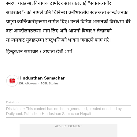
स्मरण गराइन्छ, विनायक दामोदर सावरकरलाई "स्वातन्त्र्यवीर
सावरकर"- को नामले पनि चिनिन्छ। उनीभारतीय स्वतन्त्रता आन्दोलनका
प्रमुख क्रान्तिकारीहरूमा सामेल थिए। उनले ब्रिटिश शासनको विरोधमा धेरै
वटा आन्दोलनहरूमा भाग लिए अनि आफ्नो विचार र लेखनको
माध्यमबाट युवाहरूमा राष्ट्रभक्तिको भावना जगाउने काम गरे।
हिन्दुस्थान समाचार / उष्णता छेत्री शर्मा
Hindusthan Samachar
55k
followers
108k
Stories
Dailyhunt
Disclaimer
: This content has not been generated, created or edited by
Dailyhunt. Publisher: Hindusthan Samachar Nepali
ADVERTISEMENT