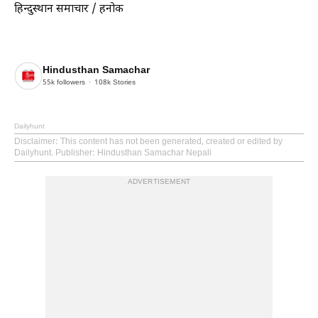
हिन्दुस्थान समाचार / हनोक
Hindusthan Samachar
55k
followers
108k
Stories
Dailyhunt
Disclaimer
: This content has not been generated, created or edited by
Dailyhunt. Publisher: Hindusthan Samachar Nepali
ADVERTISEMENT