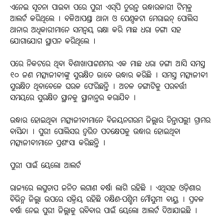
ଏନେଇ ସୂଚନା ପାଇବା ପରେ ପୁରୀ ଏସ୍‌ପି ତୁରନ୍ତ ଉଦ୍ଧାରକାରୀ ଟିମ୍‌କୁ
ଆଲର୍ଟ କରିଥିଲେ । ବଳିଆପଣ୍ଡା ଥାନା ଓ ପେଣ୍ଠକଟା ମେରାଇନ୍ ପୋଲିସ
ଥାନାର ଅଧିକାରୀମାନେ ସମନ୍ଵୟ ରକ୍ଷା କରି ମାଛ ଧରା ଡଙ୍ଗା ସହ
ଯୋଗାଯୋଗ ସ୍ଥାପନ କରିଥିଲେ ।
ପରେ ନିକଟରେ ଥିବା ବିଶାଖାପାଟ୍ଟଣମର ଏକ ମାଛ ଧରା ଡଙ୍ଗା ଆସି ସମସ୍ତ
୧୦ ଜଣ ମତ୍ସ୍ୟଜୀବୀଙ୍କୁ ସୁରକ୍ଷିତ ଭାବେ ଉଦ୍ଧାର କରିଛି । ସମସ୍ତ ମତ୍ସ୍ୟଜୀବୀ
ସୁରକ୍ଷିତ ଥିବାବେଳେ ଘରକ ଫେରିଛନ୍ତି । ଅଚଳ ଡଙ୍ଗାଟିକୁ ପରବର୍ତ୍ତୀ
ସମୟରେ ସୁରକ୍ଷିତ ସ୍ଥାନକୁ ସ୍ଥାନାନ୍ତର କରାଯିବ ।
ଉଦ୍ଧାର ହୋଇଥିବା ମତ୍ସ୍ୟଜୀବୀମାନେ ବିଜୟନଗରମ ଜିଲ୍ଲାର ଚିନ୍ତାପଲ୍ଲୀ ଗ୍ରାମର
ବାସିନ୍ଦା । ପୁରୀ ପୋଲିସର ତ୍ୱରିତ ପଦକ୍ଷେପକୁ ଉଦ୍ଧାର ହୋଇଥିବା
ମତ୍ସ୍ୟଜୀବୀମାନେ ପ୍ରଶଂସା କରିଛନ୍ତି ।
ପୁରୀ ପାଇଁ ୟେଲୋ ଆଲର୍ଟ
ରାଜ୍ୟରେ ଲଘୁଚାପ ଜନିତ ଲଗାଣ ବର୍ଷା ଲାଗି ରହିଛି । ଏଥିସହ ଓଡ଼ିଶାର
ବିଭିନ୍ନ ଜିଲ୍ଲା ଉପରେ ସକ୍ରିୟ ରହିଛି ଦକ୍ଷିଣ-ପଶ୍ଚିମ ମୌସୁମୀ ବାୟୁ । ପ୍ରବଳ
ବର୍ଷା ନେଇ ପୁରୀ ଜିଲ୍ଲାକୁ ରବିବାର ପାଇଁ ୟେଲୋ ଆଲର୍ଟ ଦିଆଯାଇଛି ।