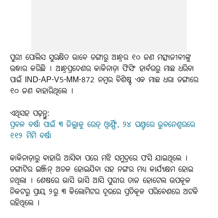
ପୁରୀ ପୋଲିସ ସୁରକ୍ଷିତ ଭାବେ ଡଙ୍ଗାରୁ ଆନ୍ଧ୍ରର ୧୦ ଜଣ ମତ୍ସ୍ୟଜୀବୀଙ୍କୁ
ଉଦ୍ଧାର କରିଛି । ଆନ୍ଧ୍ରପ୍ରଦେଶର କାକିନାଡ଼ା ଫିସିଂ ହାର୍ବରରୁ ମାଛ ଧରିବା
ପାଇଁ IND-AP-V5-MM-872 ନମ୍ବର ବିଶିଷ୍ଟ ଏକ ମାଛ ଧରା ଡଙ୍ଗାରେ
୧୦ ଜଣ ବାହାରିଥିଲେ ।
ଏଥିସହ ପଢ଼ନ୍ତୁ:
ପ୍ରବଳ ବର୍ଷା ପାଇଁ ୩ ଜିଲ୍ଲାକୁ ରେଡ୍‌ ଓ୍ବାର୍ଣ୍ଣିଂ, ୨୪ ଘଣ୍ଟାରେ ଭୁବନେଶ୍ବରରେ
୧୧୨ ମିମି ବର୍ଷା
କାକିନାଡ଼ାରୁ ବାହାରି ଆସିବା ପରେ ମଝି ସମୁଦ୍ରରେ ଫସି ଯାଇଥିଲେ ।
ଡଙ୍ଗାଟିର ଇଞ୍ଜିନ୍ ଅଚଳ ହୋଇଯିବା ସହ ନଙ୍ଗର ମଧ୍ୟ କାର୍ଯ୍ୟକ୍ଷମ ହୋଇ
ନଥିଲା । ଶେଷରେ ଭାସି ଭାସି ଆସି ପୁରୀର ତାଜ ହୋଟେଲ ଉପକୂଳ
ନିକଟରୁ ପ୍ରାୟ ୨ରୁ ୩ କିଲୋମିଟର ଦୂରରେ ପ୍ରତିକୂଳ ପରିବେଶରେ ଅଟକି
ରହିଥିଲେ ।