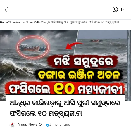
12
ଆନ୍ଧ୍ର କାକିନାଡ଼ାରୁ ଆସି ପୁରୀ ସମୁଦ୍ରରେ ଫସିଗଲେ ୧୦ ମତ୍ସ୍ୟଜୀବୀ
Home
/
News
/
Argus News Odia
/
ଆନ୍ଧ୍ର କାକିନାଡ଼ାରୁ ଆସି ପୁରୀ ସମୁଦ୍ରରେ
ଫସିଗଲେ ୧୦ ମତ୍ସ୍ୟଜୀବୀ
Argus News Odia
1 month ago