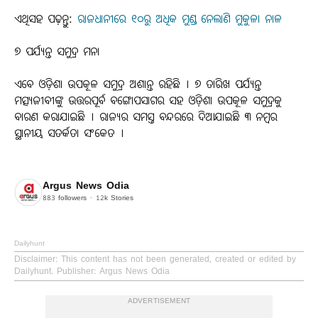
ଏଥିସହ ପଢ଼ନ୍ତୁ:
ରାଜଧାନୀରେ ୧୦ରୁ ଅଧିକ ମୁଣ୍ଡ ନେଲାଣି ମୁକୁଳା ନାଳ
୭ ପର୍ଯ୍ୟନ୍ତ ସମୁଦ୍ର ମନା
ଏବେ ଓଡ଼ିଶା ଉପକୂଳ ସମୁଦ୍ର ଅଶାନ୍ତ ରହିଛି । ୭ ତାରିଖ ପର୍ଯ୍ୟନ୍ତ
ମତ୍ସ୍ୟଜୀବୀଙ୍କୁ ଉତ୍ତରପୂର୍ବ ବଙ୍ଗୋପସାଗର ସହ ଓଡ଼ିଶା ଉପକୂଳ ସମୁଦ୍ରକୁ
ବାରଣ କରାଯାଇଛି । ରାଜ୍ୟର ସମସ୍ତ ବନ୍ଦରରେ ଦିଆଯାଇଛି ୩ ନମ୍ବର
ସ୍ଥାନୀୟ ସତର୍କତା ସଂକେତ ।
Argus News Odia
883
followers
12k
Stories
Dailyhunt
Disclaimer
: This content has not been generated, created or edited by
Dailyhunt. Publisher: Argus News Odia
ADVERTISEMENT