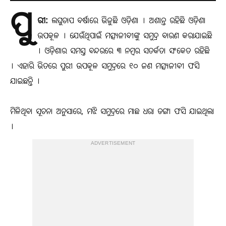
ପୁ
ରୀ:
ଲଘୁଚାପ ବର୍ଷାରେ ଭିଜୁଛି ଓଡ଼ିଶା । ଅଶାନ୍ତ ରହିଛି ଓଡ଼ିଶା
ଉପକୂଳ । ଯେଉଁଥିପାଇଁ ମତ୍ସ୍ୟଜୀବୀଙ୍କୁ ସମୁଦ୍ର ବାରଣ କରାଯାଇଛି
। ଓଡ଼ିଶାର ସମସ୍ତ ବନ୍ଦରରେ ୩ ନମ୍ବର ସତର୍କତା ସଂକେତ ରହିଛି
। ଏହାରି ଭିତରେ ପୁରୀ ଉପକୂଳ ସମୁଦ୍ରରେ ୧୦ ଜଣ ମତ୍ସ୍ୟଜୀବୀ ଫସି
ଯାଇଛନ୍ତି ।
ମିଳିଥିବା ସୂଚନା ଅନୁସାରେ, ମଝି ସମୁଦ୍ରରେ ମାଛ ଧରା ଡଙ୍ଗା ଫସି ଯାଇଥିଲା
।
ADVERTISEMENT