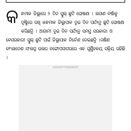
କ
ନ୍ଧମାଳ ଜିଲ୍ଲାରେ ୨ ଦିନ ସ୍କୁଲ୍‌ ଛୁଟି ଘୋଷଣା । ଲଗାଣ ବର୍ଷାକୁ
ଦୃଷ୍ଟିରେ ରଖି କନ୍ଧମାଳ ଜିଲ୍ଲାପାଳ ଦୁଇ ଦିନ ପର୍ଯ୍ୟନ୍ତ ଛୁଟି ଘୋଷଣା
କରିଛନ୍ତି । ଆଗାମୀ ଦୁଇ ଦିନ ପର୍ଯ୍ୟନ୍ତ ସମସ୍ତ ସରକାରୀ ଓ
ବେସରକାରୀ ସ୍କୁଲ୍‌ ଛୁଟି ପାଇଁ ଜିଲ୍ଲାପାଳ ନିର୍ଦ୍ଦେଶ ଦେଇଛନ୍ତି ।
ଦକ୍ଷିଣ
ବାଂଲାଦେଶ ସଂଲଗ୍ନ ଉତ୍ତର ବଙ୍ଗୋପସାଗରରେ ଏକ ଘୂର୍ଣ୍ଣିବଳୟ ସକ୍ରିୟ ରହିଛି
।
ADVERTISEMENT