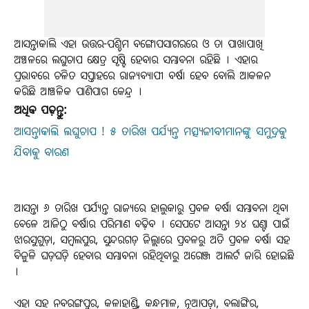
ଆସନ୍ତାକାଲି ଏହା ଉତ୍ତର-ପଶ୍ଚିମ ବଙ୍ଗୋପସାଗରରେ ଓ ତା ପାଖାପାଖି
ଅଞ୍ଚଳରେ ଲଘୁଚାପ କ୍ଷେତ୍ର ସୃଷ୍ଟି ହେବାର ସମ୍ଭାବନା ରହିଛି । ଏହାର
ପ୍ରଭାବରେ ଚଳିତ ସପ୍ତାହରେ ରାଜ୍ୟବ୍ୟାପୀ ବର୍ଷା ହେବ ବୋଲି ଆକଳନ
କରିଛି ଆଞ୍ଚଳିକ ପାଣିପାଗ କେନ୍ଦ୍ର ।
ଅଧିକ ପଢ଼ନ୍ତୁ:
ଆସନ୍ତାକାଲି ଲଘୁଚାପ ! ୫ ତାରିଖ ପର୍ଯ୍ୟନ୍ତ ମତ୍ସ୍ୟଜୀବୀମାନଙ୍କୁ ସମୁଦ୍ରକୁ
ଯିବାକୁ ବାରଣ
ଆସନ୍ତା ୬ ତାରିଖ ପର୍ଯ୍ୟନ୍ତ ରାଜ୍ୟରେ ହାଲୁକାରୁ ପ୍ରବଳ ବର୍ଷା ସମ୍ଭାବନା ଥିବା
ବେଳେ ଆଜିଠୁ ବର୍ଷାର ପରିମାଣ ବଢ଼ିବ । ସେପଟେ ଆସନ୍ତା ୨୪ ଘଣ୍ଟା ପାଇଁ
ଝାରସୁଗୁଡ଼ା, ସମ୍ବଲପୁର, ସୁନ୍ଦରଗଡ଼ ଜିଲ୍ଲାରେ ପ୍ରବଳରୁ ଅତି ପ୍ରବଳ ବର୍ଷା ସହ
ବିଜୁଳି ଘଡ଼ଘଡ଼ି ହେବାର ସମ୍ଭାବନା ରହିଥିବାରୁ ଅରେଞ୍ଜ ଆଲର୍ଟ ଜାରି ହୋଇଛି
।
ଏହା ସହ ନବରଙ୍ଗପୁର, କଳାହାଣ୍ଡି, କନ୍ଧମାଳ, ନୂଆପଡ଼ା, ବଲାଙ୍ଗିର,