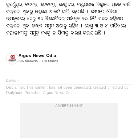
ସୁବର୍ଣ୍ଣପୁର, ବରଗଡ଼, ଦେବଗଡ଼, କେନ୍ଦୁଝର, ମୟୂରଭଞ୍ଜ ଜିଲ୍ଲାରେ ପ୍ରବଳ ବର୍ଷା
ସମ୍ଭାବନା ଥିବାରୁ ୟେଲୋ ଆଲର୍ଟ ଜାରି ହୋଇଛି । ସେପଟେ ଓଡ଼ିଶା
ଉପକୂଳରେ ୪୦ରୁ ୫୦ କିଲୋମିଟର ସର୍ବାଧିକ ୬୦ କିମି ପବନ ବହିବାର
ସମ୍ଭାବନା ଥିବା ବେଳେ ସମୁଦ୍ର ଅଶାନ୍ତ ରହିବ । ତେଣୁ ୩ ଓ ୪ ତାରିଖରେ
ମତ୍ସ୍ୟଜୀବୀଙ୍କୁ ସମୁଦ୍ର ମଧ୍ୟକୁ ନ ଯିବାକୁ ବାରଣ କରାଯାଇଛି ।
Argus News Odia
886
followers
12k
Stories
Dailyhunt
Disclaimer
: This content has not been generated, created or edited by
Dailyhunt. Publisher: Argus News Odia
ADVERTISEMENT