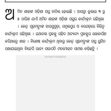
ଅ
ମିତ ଶାହଙ୍କ ଓଡ଼ିଶା ଗସ୍ତ ବାତିଲ ହୋଇଛି । ଆସନ୍ତା ଜୁଲାଇ ୩ ରୁ
୫ ତାରିଖ ଯାଏଁ ଅମିତ ଶାହଙ୍କ ଓଡ଼ିଶା ଗସ୍ତର କାର୍ଯ୍ୟକ୍ରମ ରହିଥିଲା
। କେନ୍ଦ୍ର ଗୃହମନ୍ତ୍ରୀଙ୍କ ଝାରସୁଗୁଡ଼ା, ସମ୍ବଲପୁର ଓ ବରଗଡ଼ରେ ବିଭିନ୍ନ
କାର୍ଯ୍ୟକ୍ରମ ରହିଥିଲା । ଇଥାନଲ ପ୍ରକଳ୍ପ ସହିତ ଅନ୍ୟାନ୍ୟ ପ୍ରକଳ୍ପର ଲୋକାର୍ପଣ
କରିଥାନ୍ତେ ଶାହ । ବିଶେଷ କାର୍ଯ୍ୟକ୍ରମ ଥିବାରୁ କେନ୍ଦ୍ର ଗୃହମନ୍ତ୍ରୀଙ୍କ ଗସ୍ତ ସ୍ଥଗିତ
ରଖାଯାଇଥିବା ବିଜେପି ରାଜ୍ୟ ସଭାପତି ମନମୋହନ ସାମଲ କହିଛନ୍ତି ।
ADVERTISEMENT