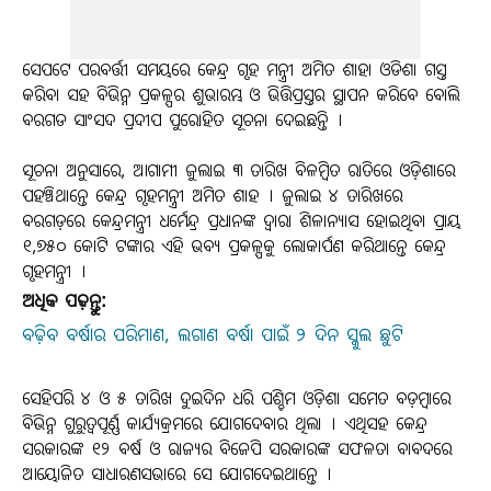
ସେପଟେ ପରବର୍ତ୍ତୀ ସମୟରେ କେନ୍ଦ୍ର ଗୃହ ମନ୍ତ୍ରୀ ଅମିତ ଶାହା ଓଡିଶା ଗସ୍ତ
କରିବା ସହ ବିଭିନ୍ନ ପ୍ରକଳ୍ପର ଶୁଭାରମ୍ଭ ଓ ଭିତ୍ତିପ୍ରସ୍ତର ସ୍ଥାପନ କରିବେ ବୋଲି
ବରଗଡ ସାଂସଦ ପ୍ରଦୀପ ପୁରୋହିତ ସୂଚନା ଦେଇଛନ୍ତି ।
ସୂଚନା ଅନୁସାରେ, ଆଗାମୀ ଜୁଲାଇ ୩ ତାରିଖ ବିଳମ୍ବିତ ରାତିରେ ଓଡ଼ିଶାରେ
ପହଞ୍ଚିଥାନ୍ତେ କେନ୍ଦ୍ର ଗୃହମନ୍ତ୍ରୀ ଅମିତ ଶାହ । ଜୁଲାଇ ୪ ତାରିଖରେ
ବରଗଡ଼ରେ କେନ୍ଦ୍ରମନ୍ତ୍ରୀ ଧର୍ମେନ୍ଦ୍ର ପ୍ରଧାନଙ୍କ ଦ୍ୱାରା ଶିଳାନ୍ୟାସ ହୋଇଥିବା ପ୍ରାୟ
୧,୭୫୦ କୋଟି ଟଙ୍କାର ଏହି ଭବ୍ୟ ପ୍ରକଳ୍ପକୁ ଲୋକାର୍ପଣ କରିଥାନ୍ତେ କେନ୍ଦ୍ର
ଗୃହମନ୍ତ୍ରୀ ।
ଅଧିକ ପଢ଼ନ୍ତୁ:
ବଢ଼ିବ ବର୍ଷାର ପରିମାଣ, ଲଗାଣ ବର୍ଷା ପାଇଁ ୨ ଦିନ ସ୍କୁଲ ଛୁଟି
ସେହିପରି ୪ ଓ ୫ ତାରିଖ ଦୁଇଦିନ ଧରି ପଶ୍ଚିମ ଓଡ଼ିଶା ସମେତ ବଡ଼ମ୍ବାରେ
ବିଭିନ୍ନ ଗୁରୁତ୍ୱପୂର୍ଣ୍ଣ କାର୍ଯ୍ୟକ୍ରମରେ ଯୋଗଦେବାର ଥିଲା । ଏଥିସହ କେନ୍ଦ୍ର
ସରକାରଙ୍କ ୧୨ ବର୍ଷ ଓ ରାଜ୍ୟର ବିଜେପି ସରକାରଙ୍କ ସଫଳତା ବାବଦରେ
ଆୟୋଜିତ ସାଧାରଣସଭାରେ ସେ ଯୋଗଦେଇଥାନ୍ତେ ।