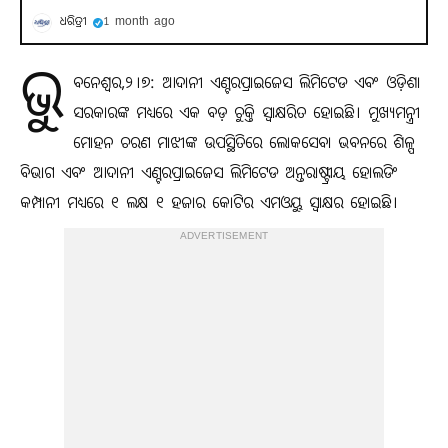
ଧରିତ୍ରୀ
1 month ago
ଭୁ
ବନେଶ୍ୱର,୨।୭: ଆଦାନୀ ଏଣ୍ଟରପ୍ରାଇଜେସ ଲିମିଟେଡ ଏବଂ ଓଡ଼ିଶା
ସରକାରଙ୍କ ମଧ୍ୟରେ ଏକ ବଡ଼ ଚୁକ୍ତି ସ୍ବାକ୍ଷରିତ ହୋଇଛି। ମୁଖ୍ୟମନ୍ତ୍ରୀ
ମୋହନ ଚରଣ ମାଝୀଙ୍କ ଉପସ୍ଥିତିରେ ଲୋକସେବା ଭବନରେ ଶିଳ୍ପ
ବିଭାଗ ଏବଂ ଆଦାନୀ ଏଣ୍ଟରପ୍ରାଇଜେସ ଲିମିଟେଡ ଅନ୍ତରାଷ୍ଟ୍ରୀୟ ହୋଲଡିଂ
କମ୍ପାନୀ ମଧ୍ୟରେ ୧ ଲକ୍ଷ ୧ ହଜାର କୋଟିର ଏମଓୟୁ ସ୍ବାକ୍ଷର ହୋଇଛି।
ADVERTISEMENT