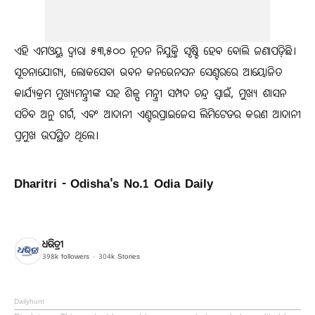
ଏହି ଏମଓୟୁ ଦ୍ବାରା ୫୩,୫୦୦ ନୂତନ ନିଯୁକ୍ତି ସୃଷ୍ଟି ହେବ ବୋଲି ଜଣାପଡ଼ିଛି।
ସୂଚନାଯୋଗ୍ୟ, ଲୋକସେବା ଭବନ କନଭେନସନ ସେଣ୍ଟରରେ ଆୟୋଜିତ
କାର୍ଯ୍ୟକ୍ରମ ମୁଖ୍ୟମନ୍ତ୍ରୀଙ୍କ ସହ ଶିଳ୍ପ ମନ୍ତ୍ରୀ ସମ୍ପଦ ଚନ୍ଦ୍ର ସ୍ବାଇଁ, ମୁଖ୍ୟ ଶାସନ
ସଚିବ ଅନୁ ଗର୍ଗ, ଏବଂ ଆଦାନୀ ଏଣ୍ଟରପ୍ରାଇଜେସ ଲିମିଟେଡର କରଣ ଆଦାନୀ
ପ୍ରମୁଖ ଉପସ୍ଥିତ ଥିଲେ।
Dharitri - Odisha's No.1 Odia Daily
ଧରିତ୍ରୀ
398k
followers
304k
Stories
Dailyhunt