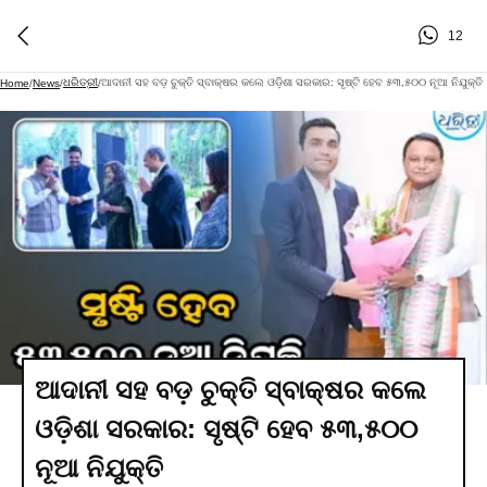
12
ଧରିତ୍ରୀ
ଆଦାନୀ ସହ ବଡ଼ ଚୁକ୍ତି ସ୍ବାକ୍ଷର କଲେ ଓଡ଼ିଶା ସରକାର: ସୃଷ୍ଟି ହେବ ୫୩,୫୦୦ ନୂଆ ନିଯୁକ୍ତି
Home
/
News
/
/
ଆଦାନୀ ସହ ବଡ଼ ଚୁକ୍ତି ସ୍ବାକ୍ଷର କଲେ
ଓଡ଼ିଶା ସରକାର: ସୃଷ୍ଟି ହେବ ୫୩,୫୦୦
ନୂଆ ନିଯୁକ୍ତି