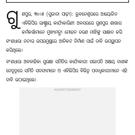
ଗୁ
ଣପୁର, ୩୦।୫ (ସୁଜାତା ପାଢ଼ୀ): ଭୁବନେଶ୍ୱରରେ ଆୟୋଜିତ
ଏବିଭିପିର ରାଷ୍ଟ୍ରୀୟ କାର୍ଯ୍ୟକାରିଣୀ ଅବସରରେ ଗୁଣପୁର ଶାଖାର
କର୍ମକର୍ତ୍ତାମାନେ ମୁଖ୍ୟମନ୍ତ୍ରୀ ମୋହନ ଚରଣ ମାଝିଙ୍କୁ ସାକ୍ଷାତ କରି
ବଂଶଧାରା ନଦୀର ଉପରମୁଣ୍ଡରେ ଆନିକଟ ନିର୍ମାଣ ପାଇଁ ଦାବି ଉପସ୍ଥାପନ
କରିଥିଲେ।
ବଂଶଧାରା ଅବବାହିକା ସୁରକ୍ଷା ସମିତିର କାର୍ଯ୍ୟକାରୀ ସଭାପତି ଅକ୍ଷୟ ଦାଶଙ୍କ
ନେତୃତ୍ୱରେ ସମିତି ସଦସ୍ୟମାନେ ଓ ଏବିଭିପିର ବିଭିନ୍ନ ପଦାଧିକାରୀମାନେ ଏହି
ଦାବି ଉଠାଇଥିଲେ।
ADVERTISEMENT