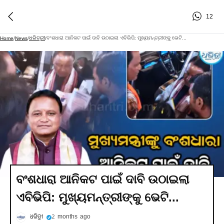
12
ଧରିତ୍ରୀ
ବଂଶଧାରା ଆନିକଟ ପାଇଁ ଦାବି ଉଠାଇଲା ଏବିଭିପି: ମୁଖ୍ୟମନ୍ତ୍ରୀଙ୍କୁ ଭେଟି...
Home
/
News
/
/
ବଂଶଧାରା ଆନିକଟ ପାଇଁ ଦାବି ଉଠାଇଲା
ଏବିଭିପି: ମୁଖ୍ୟମନ୍ତ୍ରୀଙ୍କୁ ଭେଟି...
ଧରିତ୍ରୀ
2 months ago