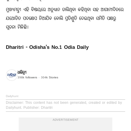
ମୁଖ୍ୟମନ୍ତ୍ରୀ ଏହି ବିଷୟରେ ଅନୁଧ୍ୟାନ ଚାଲିଥିବା କହିଥିବା ସହ ଆଗାମୀଦିନରେ
ଯଥୋଚିତ ପଦକ୍ଷେପ ନିଆଯିବ ବୋଲି ପ୍ରତିଶ୍ରୁତି ଦେଇଥିବା ସମିତି ପକ୍ଷରୁ
ସୂଚନା ମିଳିଛି।
Dharitri - Odisha's No.1 Odia Daily
ଧରିତ୍ରୀ
398k
followers
304k
Stories
Dailyhunt
Disclaimer
: This content has not been generated, created or edited by
Dailyhunt. Publisher: Dharitri
ADVERTISEMENT