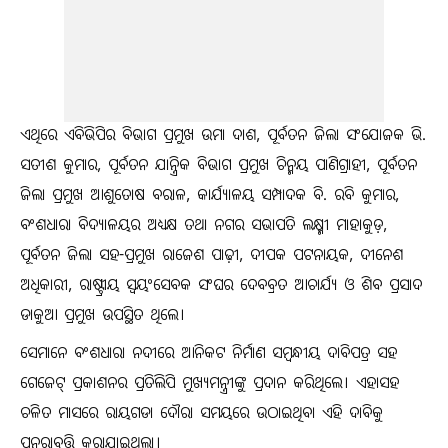
ଏଥିରେ ଏବିଭିପିର ବିଭାଗ ପ୍ରମୁଖ ଉମା ଦାଶ, ପୂର୍ବତନ ଜିଲା ସଂଯୋଜକ ଭି.
ସତୀଶ କୁମାର, ପୂର୍ବତନ ଯାନ୍ତ୍ରିକ ବିଭାଗ ପ୍ରମୁଖ ଚିନ୍ମୟ ପାଣିଗ୍ରାହୀ, ପୂର୍ବତନ
ଜିଲା ପ୍ରମୁଖ ଆଶୁତୋଷ ବରାଳ, କାର୍ଯ୍ୟାଳୟ ସମ୍ପାଦକ ବି. ରବି କୁମାର,
ବଂଶଧାରା ବିଦ୍ୟାଳୟର ଅଧ୍ୟକ୍ଷ ତଥା ନଗର ସଭାପତି ଲକ୍ଷ୍ମୀ ମାହାକୁଡ଼,
ପୂର୍ବତନ ଜିଲା ସହ-ପ୍ରମୁଖ ରାଜେଶ ପାଢ଼ୀ, ଦୀପକ ପଟନାୟକ, ଦୀନେଶ
ଅଧିକାରୀ, ରାଷ୍ଟ୍ରୀୟ ସ୍ୱୟଂସେବକ ସଂଘର ଦେବବ୍ରତ ଆଚାର୍ଯ୍ୟ ଓ ଶିବ ପ୍ରସାଦ
ଡାକୁଆ ପ୍ରମୁଖ ଉପସ୍ଥିତ ଥିଲେ।
ସେମାନେ ବଂଶଧାରା ନଦୀରେ ଆନିକଟ ନିର୍ମାଣ ସମ୍ବନ୍ଧୀୟ ଦାବିପତ୍ର ସହ
ଗେଜେଟ୍ ପ୍ରକାଶନର ପ୍ରତିଲିପି ମୁଖ୍ୟମନ୍ତ୍ରୀଙ୍କୁ ପ୍ରଦାନ କରିଥିଲେ। ଏହାସହ
ଚଳିତ ମାସରେ ରାୟଗଡା ଦୌରା ସମୟରେ ଉଠାଇଥିବା ଏହି ଦାବିକୁ
ପୁନରାବୃତ୍ତି କରାଯାଇଥିଲା।