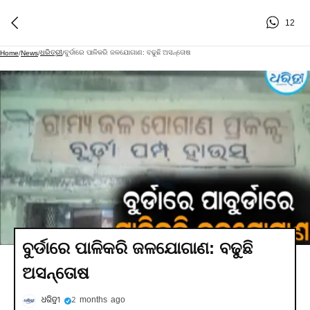
12
ଧରିତ୍ରୀ
ବୁର୍ଡାରେ ପାଳିକରି ଜଳଯୋଗାଣ: ବଢୁଛି ଅସନ୍ତୋଷ
Home
/
News
/
/
ବୁର୍ଡାରେ ପାଳିକରି ଜଳଯୋଗାଣ: ବଢୁଛି
ଅସନ୍ତୋଷ
ଧରିତ୍ରୀ
2 months ago