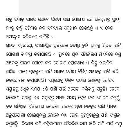
ଉକ୍ତ ପଡାକୁ ପାଇପ ଯୋଗେ ପିଇବା ପାଣି ଯୋଗାଣ ବନ୍ଦ ରହିଥିବାରୁ ପ୍ରାୟ
୭୦ରୁ ଊର୍ଦ୍ଧ୍ୱ ପରିବାର ଜଳ ସମସ୍ୟାର ସମ୍ମୁଖୀନ ହେଉଛନ୍ତି ା ଏ ନେଇ
ଅସନ୍ତୋଷ ବଢିବାରେ ଲାଗିଛି ା
ସୂଚନା ଅନୁଯାୟୀ, ଫାସଡସ୍ଥିତ ସୁକତେଲ ନଦୀରୁ ବୁର୍ଡା ଗ୍ରାମକୁ ପିଇବା ପାଣି
ଯୋଗାଣ ବ୍ୟବସ୍ଥା କରାଯାଇଛି ା ଗ୍ରାମରେ ଥିବା ପମ୍ପହାଉସ ମାଧ୍ୟମରେ ବସ୍ତି
ଅଞ୍ଚଳକୁ ପାଇବ ଯୋଗେ ଜଳ ଯୋଗାଣ ହୋଇଥାଏ ା କିନ୍ତୁ ଖରାଦିନ
ଆସିବା ମାତ୍ରେ ପ୍ରକଳ୍ପରେ ପାଣି ଅଭାବ ଦର୍ଶାଇ ବିଭିନ୍ନ ଅଞ୍ଚଳକୁ ପାଳି କରି
ଜଳଯୋଗାଣ କରାଯାଉଛି। ଏଥିଯୋଗୁ ବିଭିନ୍ନ ପଡାର ଲୋକଙ୍କୁ ଗୋଟିଏ
ସପ୍ତାହରୁ ଅଧିକ ସମୟ ଧରି ପାଣି ପାଇଁ ଅପେକ୍ଷା କରିବାକୁ ପଡୁଛି। ତେବେ
କଲୋନୀ ପଡ଼ାକୁ ଏକ ସପ୍ତାହରୁ ଅଧିକ ସମୟ ହେବ ଜଳ ଯୋଗଣ ସମ୍ପୂର୍ଣ୍ଣ
ବନ୍ଦ ରହିଥିବା ଅଭିଯୋଗ ହୋଇଛି। ପଡାରେ ଥିବା ନଳକୂପ ପାଣି ପିଇବା
ଅନୁପଯୋଗୀ ହୋଇଥିବାରୁ ଲୋକେ ବାଧ୍ୟ ହୋଇ ଦୂରଦୂରାନ୍ତରୁ ପାଣି ସଂଗ୍ରହ
କରୁଛନ୍ତି। ବିଶେଷ କରି ମହିଳାମାନେ ଦୈନନ୍ଦିନ କାମ ଛାଡି ପାଣି ପାଇଁ ଘଣ୍ଟା