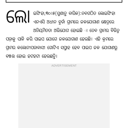
ଲୋ
ଇସିଂହା,୩୦।୫(ସୁଶାନ୍ତ ବାରିକ):ନବଗଠିତ ଲୋଇସିଂହା
ଏନଏସି ଅଧୀନ ବୁର୍ଡା ଗ୍ରାମରେ ଜଳଯୋଗାଣ କ୍ଷେତ୍ରରେ
ଅନିୟମିତତା ଅଭିଯୋଗ ହୋଇଛି ା ତେବ ଗ୍ରାମର ବିଭିନ୍ନ
ପଡ଼ାକୁ ପାଳି କରି ପାଇପ ଯୋଗେ ଜଳଯୋଗାଣ ହେଉଛି। ଏହି କ୍ରମରେ
ଗ୍ରାମର କଲୋନୀପଡାବାସୀ ଗୋଟିଏ ସପ୍ତାହ ହେବ ପାଇପ ଜଳ ଯୋଗାଣରୁ
ବଞ୍ଚତ୍ତ ହୋଇ ହଟହଟା ହେଉଛନ୍ତି।
ADVERTISEMENT