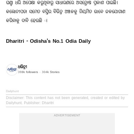
ଘଣ୍ଟା ଧରି ଅପେକ୍ଷା କରୁଥିବାରୁ ସାଧାରଣରେ ଅସନ୍ତୋଷ ପ୍ରକାଶ ପାଇଛି।
କଲୋନୀପଡା ସମେତ ବସ୍ତିର ବିଭିନ୍ନ ଅଞ୍ଚଳକୁ ନିୟମିତ ଭାବେ ଜଳଯୋଗାଣ
କରିବାକୁ ଦାବି ହେଉଛି ା
Dharitri - Odisha's No.1 Odia Daily
ଧରିତ୍ରୀ
398k
followers
304k
Stories
Dailyhunt
Disclaimer
: This content has not been generated, created or edited by
Dailyhunt. Publisher: Dharitri
ADVERTISEMENT