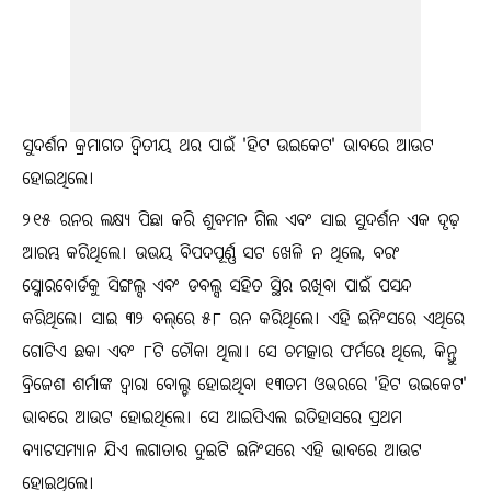
ସୁଦର୍ଶନ କ୍ରମାଗତ ଦ୍ୱିତୀୟ ଥର ପାଇଁ 'ହିଟ ଉଇକେଟ' ଭାବରେ ଆଉଟ
ହୋଇଥିଲେ।
୨୧୫ ରନର ଲକ୍ଷ୍ୟ ପିଛା କରି ଶୁବମନ ଗିଲ ଏବଂ ସାଇ ସୁଦର୍ଶନ ଏକ ଦୃଢ଼
ଆରମ୍ଭ କରିଥିଲେ। ଉଭୟ ବିପଦପୂର୍ଣ୍ଣ ସଟ ଖେଳି ନ ଥିଲେ, ବରଂ
ସ୍କୋରବୋର୍ଡକୁ ସିଙ୍ଗଲ୍ସ ଏବଂ ଡବଲ୍ସ ସହିତ ସ୍ଥିର ରଖିବା ପାଇଁ ପସନ୍ଦ
କରିଥିଲେ। ସାଇ ୩୨ ବଲ୍‌ରେ ୫୮ ରନ କରିଥିଲେ। ଏହି ଇନିଂସରେ ଏଥିରେ
ଗୋଟିଏ ଛକା ଏବଂ ୮ଟି ଚୌକା ଥିଲା। ସେ ଚମତ୍କାର ଫର୍ମରେ ଥିଲେ, କିନ୍ତୁ
ବ୍ରିଜେଶ ଶର୍ମାଙ୍କ ଦ୍ୱାରା ବୋଲ୍ଡ ହୋଇଥିବା ୧୩ତମ ଓଭରରେ 'ହିଟ ଉଇକେଟ'
ଭାବରେ ଆଉଟ ହୋଇଥିଲେ। ସେ ଆଇପିଏଲ ଇତିହାସରେ ପ୍ରଥମ
ବ୍ୟାଟସମ୍ୟାନ ଯିଏ ଲଗାତାର ଦୁଇଟି ଇନିଂସରେ ଏହି ଭାବରେ ଆଉଟ
ହୋଇଥିଲେ।