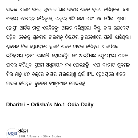
ସାଇଙ୍କ ଆଉଟ ପରେ, ଶୁବମନ ଗିଲ ତାଙ୍କର ଶତକ ପୂରଣ କରିଥିଲେ। ୫୩
ବଲରେ ୧୦୪ରନ କରିଥିଲେ, ଏଥିରେ ୩ଟି ଛକା ଏବଂ ୧୫ ଚୌକା ଥିଲା।
ଜୋଫ୍ରା ଆର୍ଚର ତାଙ୍କୁ ଏଲବିଡବ୍ଲ୍ୟୁ ଆଉଟ କରିଥିଲେ। କିନ୍ତୁ, ତାଙ୍କ ଉଇକେଟ
ପଡ଼ିବା ବେଳକୁ ଗୁଜରାଟ ଟାଇଟାନ୍ସ ବିଜୟର ଦ୍ୱାରଦେଶରେ ପହଞ୍ଚି ସାରିଥିଲା।
ଶୁବମନ ଗିଲ ପ୍ଲେଅଫ୍‌ରେ ଦୁଇଟି ଶତକ ହାସଲ କରିଥିବା ଆଇପିଏଲ
ଇତିହାସର ପ୍ରଥମ ଖେଳାଳି ହୋଇଛନ୍ତି। ସେ ଆଇପିଏଲ ପ୍ଲେଅଫ୍‌ରେ ଶତକ
ହାସଲ କରିଥିବା ପ୍ରଥମ ଅଧିନାୟକ ମଧ୍ୟ ହୋଇଛନ୍ତି। ଏହା ବ୍ୟତୀତ ଶୁବମନ
ଗିଲ ମାତ୍ର ୪୭ ବଲ୍‌ରେ ତାଙ୍କର ମାଇଲଖୁଣ୍ଟ ଛୁଇଁ IPL ପ୍ଲେଅଫ୍‌ରେ ଶତକ
ହାସଲ କରିଥିବା ଦ୍ରୁତତମ ବ୍ୟାଟ୍ସମ୍ୟାନ ହୋଇଛନ୍ତି।
Dharitri - Odisha's No.1 Odia Daily
ଧରିତ୍ରୀ
398k
followers
304k
Stories