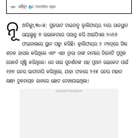
ଧରିତ୍ରୀ
2 months ago
ନୂ
ଆଦିଲ୍ଲୀ,୩୦।୫: ଗୁଜରାଟ ଟାଇଟାନ୍ସ କ୍ୱାଲିଫାୟର ୨ରେ ରାଜସ୍ଥାନ
ରୟାଲ୍ସକୁ ୭ ଉଇକେଟରେ ପରାସ୍ତ କରି ଆଇପିଏଲ ୨୦୨୬
ଫାଇନାଲରେ ସ୍ଥାନ ପକ୍କା କରିଛି। କ୍ୱାଲିଫାୟର ୨ ମ୍ୟାଚ୍‌ରେ ଗିଲ
ଶତକ ହାସଲ କରିଥିଲେ ଏବଂ ଏହା ଦ୍ୱାରା ତାଙ୍କ ନାମରେ ତିନୋଟି ପ୍ରମୁଖ
ରେକର୍ଡ ସୃଷ୍ଟି କରିଥିଲେ। ସେ ସାଇ ସୁଦର୍ଶନଙ୍କ ସହ ପ୍ରଥମ ଉଇକେଟ ପାଇଁ
୧୬୭ ରନର ଭାଗୀଦାରି କରିଥିଲେ, ଯାହା ଫଳରେ ୨୧୫ ରନର ମହାନ
ଲକ୍ଷ୍ୟ ତୁଳନାତ୍ମକ ଭାବରେ ଛୋଟ ଦେଖାଯାଇଥିଲା।
ADVERTISEMENT