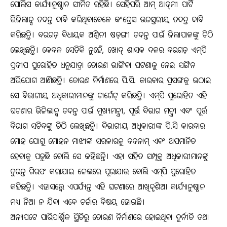
ପୋଲିସ କାର୍ଯ୍ୟାନୁଷ୍ଠାନ ସୀମିତ ରହିଛି। ସେହିପରି ଆମ୍‌ ଆଦ୍‌ମୀ ପାର୍ଟି
ଭିଜିଲାନ୍ସ ତଦନ୍ତ ଦାବି କରିଥିବାବେଳେ କଂଗ୍ରେସ ଉଚ୍ଚସ୍ତରୀୟ ତଦନ୍ତ ଦାବି
କରିଛନ୍ତି। ବରଗଡ଼ ବିଧାୟକ ଅଶ୍ୱିନୀ ଷଡ଼ଙ୍ଗୀ ତଦନ୍ତ ପାଇଁ ଜିଲାପାଳଙ୍କୁ ଚିଠି
ଲେଖିଛନ୍ତି। କେବଳ ସେତିକି ନୁହେଁ, ଖୋଦ୍‌ ଶାସକ ଦଳର ବରଗଡ଼ ଏମ୍‌ପି
ପ୍ରଦୀପ ପୁରୋହିତ ଧନୁଯାତ୍ରା ତୋରଣ ଭାଙ୍ଗିବା ଘଟଣାକୁ ନେଇ ସଙ୍ଗିନ
ଅଭିଯୋଗ ଆଣିଛନ୍ତି। ତୋରଣ ନିର୍ମାଣରେ ପି.ସି. କାରବାର ପ୍ରସଙ୍ଗକୁ ଉଠାଇ
ସେ ବିଭାଗୀୟ ଅଧିକାରୀମାନଙ୍କୁ ଟାର୍ଗେଟ୍‌ କରିଛନ୍ତି। ଏମ୍‌ପି ପୁରୋହିତ ଏହି
ଘଟଣାର ଭିଜିଲାନ୍ସ ତଦନ୍ତ ପାଇଁ ମୁଖ୍ୟମନ୍ତ୍ରୀ, ପୂର୍ତ୍ତ ବିଭାଗ ମନ୍ତ୍ରୀ ଏବଂ ପୂର୍ତ୍ତ
ବିଭାଗ ସଚିବଙ୍କୁ ଚିଠି ଲେଖିଛନ୍ତି। ବିଭାଗୀୟ ଅଧିକାରୀଙ୍କ ପି.ସି କାରବାର
ମୋହ ଯୋଗୁ ମୋହନ ମାଝୀଙ୍କ ସରକାରକୁ ବଦନାମ୍‌ ଏବଂ ଅପମାନିତ
ହେବାକୁ ପଡୁଛି ବୋଲି ସେ କହିଛନ୍ତି। ଏହା ସହିତ ସମ୍ପୃକ୍ତ ଅଧିକାରୀମାନଙ୍କୁ
ତୁରନ୍ତ ଗିରଫ କରାଯାଇ ଜେଲରେ ପୂରାଯାଉ ବୋଲି ଏମ୍‌ପି ପୁରୋହିତ
କହିଛନ୍ତି। ଏହାସତ୍ତ୍ୱେ ଏପର୍ଯ୍ୟନ୍ତ ଏହି ଘଟଣାରେ ଆଖିଦୃଶିଆ କାର୍ଯ୍ୟାନୁଷ୍ଠାନ
ମଧ୍ୟ ନିଆ ନ ଯିବା ଏବେ ଚର୍ଚ୍ଚାର ବିଷୟ ହୋଇଛି।
ଅନ୍ୟପଟେ ପାରିପାର୍ଶ୍ୱିକ ସ୍ଥିତିରୁ ତୋରଣ ନିର୍ମାଣରେ ହୋଇଥିବା ଦୁର୍ନୀତି ତଥା