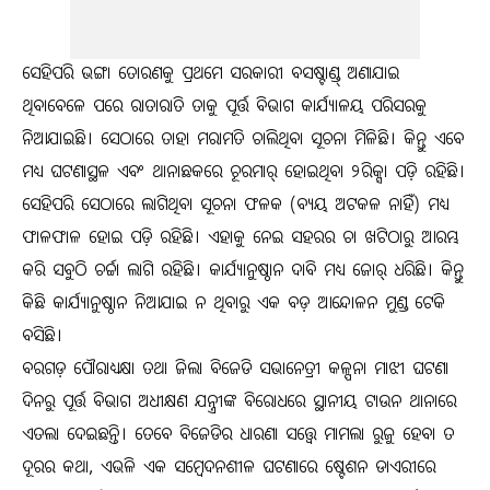
ସେହିପରି ଭଙ୍ଗା ତୋରଣକୁ ପ୍ରଥମେ ସରକାରୀ ବସଷ୍ଟାଣ୍ଡ୍‌ ଅଣାଯାଇ
ଥିବାବେଳେ ପରେ ରାତାରାତି ତାକୁ ପୂର୍ତ୍ତ ବିଭାଗ କାର୍ଯ୍ୟାଳୟ ପରିସରକୁ
ନିଆଯାଇଛି। ସେଠାରେ ତାହା ମରାମତି ଚାଲିଥିବା ସୂଚନା ମିଳିଛି। କିନ୍ତୁ ଏବେ
ମଧ୍ୟ ଘଟଣାସ୍ଥଳ ଏବଂ ଥାନାଛକରେ ଚୂରମାର୍‌ ହୋଇଥିବା ୨ରିକ୍ସା ପଡ଼ି ରହିଛି।
ସେହିପରି ସେଠାରେ ଲାଗିଥିବା ସୂଚନା ଫଳକ (ବ୍ୟୟ ଅଟକଳ ନାହିଁ) ମଧ୍ୟ
ଫାଳଫାଳ ହୋଇ ପଡ଼ି ରହିଛି। ଏହାକୁ ନେଇ ସହରର ଚା ଖଟିଠାରୁ ଆରମ୍ଭ
କରି ସବୁଠି ଚର୍ଚ୍ଚା ଲାଗି ରହିଛି। କାର୍ଯ୍ୟାନୁଷ୍ଠାନ ଦାବି ମଧ୍ୟ ଜୋର୍‌ ଧରିଛି। କିନ୍ତୁ
କିଛି କାର୍ଯ୍ୟାନୁଷ୍ଠାନ ନିଆଯାଇ ନ ଥିବାରୁ ଏକ ବଡ଼ ଆନ୍ଦୋଳନ ମୁଣ୍ଡ ଟେକି
ବସିଛି।
ବରଗଡ଼ ପୌରାଧ୍ୟକ୍ଷା ତଥା ଜିଲା ବିଜେଡି ସଭାନେତ୍ରୀ କଳ୍ପନା ମାଝୀ ଘଟଣା
ଦିନରୁ ପୂର୍ତ୍ତ ବିଭାଗ ଅଧୀକ୍ଷଣ ଯନ୍ତ୍ରୀଙ୍କ ବିରୋଧରେ ସ୍ଥାନୀୟ ଟାଉନ ଥାନାରେ
ଏତଲା ଦେଇଛନ୍ତି। ତେବେ ବିଜେଡିର ଧାରଣା ସତ୍ତ୍ୱେ ମାମଲା ରୁଜୁ ହେବା ତ
ଦୂରର କଥା, ଏଭଳି ଏକ ସମ୍ବେଦନଶୀଳ ଘଟଣାରେ ଷ୍ଟେଶନ ଡାଏରୀରେ