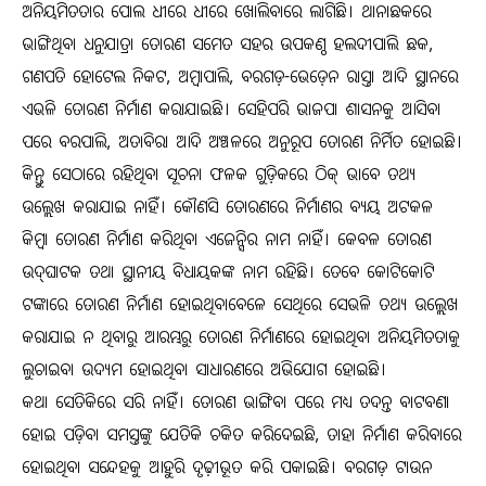
ଅନିୟମିତତାର ପୋଲ ଧୀରେ ଧୀରେ ଖୋଲିବାରେ ଲାଗିଛି। ଥାନାଛକରେ
ଭାଙ୍ଗିଥିବା ଧନୁଯାତ୍ରା ତୋରଣ ସମେତ ସହର ଉପକଣ୍ଠ ହଲଦୀପାଲି ଛକ,
ଗଣପତି ହୋଟେଲ ନିକଟ, ଅମ୍ବାପାଲି, ବରଗଡ଼-ଭେଡ଼େନ ରାସ୍ତା ଆଦି ସ୍ଥାନରେ
ଏଭଳି ତୋରଣ ନିର୍ମାଣ କରାଯାଇଛି। ସେହିପରି ଭାଜପା ଶାସନକୁ ଆସିବା
ପରେ ବରପାଲି, ଅତାବିରା ଆଦି ଅଞ୍ଚଳରେ ଅନୁରୂପ ତୋରଣ ନିର୍ମିତ ହୋଇଛି।
କିନ୍ତୁ ସେଠାରେ ରହିଥିବା ସୂଚନା ଫଳକ ଗୁଡ଼ିକରେ ଠିକ୍‌ ଭାବେ ତଥ୍ୟ
ଉଲ୍ଲେଖ କରାଯାଇ ନାହିଁ। କୌଣସି ତୋରଣରେ ନିର୍ମାଣର ବ୍ୟୟ ଅଟକଳ
କିମ୍ବା ତୋରଣ ନିର୍ମାଣ କରିଥିବା ଏଜେନ୍ସିର ନାମ ନାହିଁ। କେବଳ ତୋରଣ
ଉଦ୍‌ଘାଟକ ତଥା ସ୍ଥାନୀୟ ବିଧାୟକଙ୍କ ନାମ ରହିଛି। ତେବେ କୋଟିକୋଟି
ଟଙ୍କାରେ ତୋରଣ ନିର୍ମାଣ ହୋଇଥିବାବେଳେ ସେଥିରେ ସେଭଳି ତଥ୍ୟ ଉଲ୍ଲେଖ
କରାଯାଇ ନ ଥିବାରୁ ଆରମ୍ଭରୁ ତୋରଣ ନିର୍ମାଣରେ ହୋଇଥିବା ଅନିୟମିତତାକୁ
ଲୁଚାଇବା ଉଦ୍ୟମ ହୋଇଥିବା ସାଧାରଣରେ ଅଭିଯୋଗ ହୋଇଛି।
କଥା ସେତିକିରେ ସରି ନାହିଁ। ତୋରଣ ଭାଙ୍ଗିବା ପରେ ମଧ୍ୟ ତଦନ୍ତ ବାଟବଣା
ହୋଇ ପଡ଼ିବା ସମସ୍ତଙ୍କୁ ଯେତିକି ଚକିତ କରିଦେଇଛି, ତାହା ନିର୍ମାଣ କରିବାରେ
ହୋଇଥିବା ସନ୍ଦେହକୁ ଆହୁରି ଦୃଢ଼ୀଭୂତ କରି ପକାଇଛି। ବରଗଡ଼ ଟାଉନ