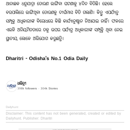
ଥାନାଛକ ଧନୁଯାତ୍ରା ତୋରଣ ଭାଙ୍ଗିବା ଘଟଣାକୁ ୪ଦିନ ବିତିଛି। ହେଲେ
ବରପାଲିରେ ଭାଙ୍ଗିଥିବା ତୋରଣକୁ ଦୀର୍ଘମାସ ବିତି ଗଲାଣି। କିନ୍ତୁ ଏପର୍ଯ୍ୟନ୍ତ
ସମ୍ପୃକ୍ତ ଅଧିକାରୀଙ୍କ ବିରୋଧରେ କିଛି କାର୍ଯ୍ୟାନୁଷ୍ଠାନ ନିଆଯାଇ ନାହିଁ। ଫଳରେ
ଏଭଳି ଅନିୟମିତତାରେ ତଳୁ ଉପର ପର୍ଯ୍ୟନ୍ତ ଅଧିକାରୀଙ୍କ ସମ୍ପୃକ୍ତି ଥିବା ନେଇ
ସ୍ଥାନୀୟ ଲୋକେ ଅଭିଯୋଗ କରୁଛନ୍ତି।
Dharitri - Odisha's No.1 Odia Daily
ଧରିତ୍ରୀ
398k
followers
304k
Stories
Dailyhunt
Disclaimer
: This content has not been generated, created or edited by
Dailyhunt. Publisher: Dharitri