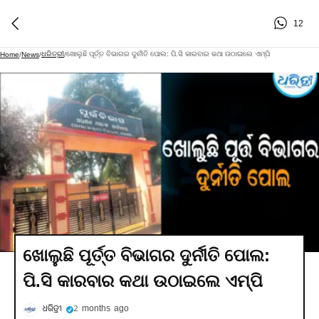
12
ଧରିତ୍ରୀ
ଖୋଲୁଛି ପୂର୍ତ୍ତ ବିଭାଗର ଦୁର୍ନୀତି ପୋଲ: ପି.ସି କାରବାର କଥା ଉଠାଇଲେ ଏମ୍‌ପି
Home
/
News
/
/
ଖୋଲୁଛି ପୂର୍ତ୍ତ ବିଭାଗର ଦୁର୍ନୀତି ପୋଲ:
ପି.ସି କାରବାର କଥା ଉଠାଇଲେ ଏମ୍‌ପି
ଧରିତ୍ରୀ
2 months ago