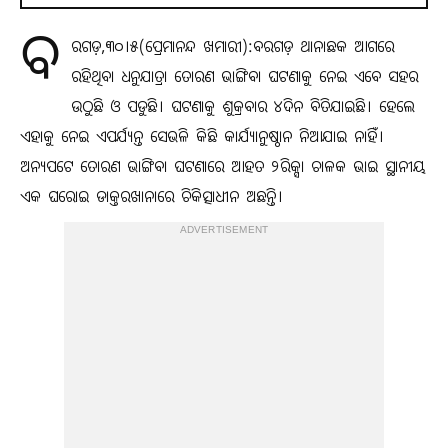
ବ
ରଗଡ଼,୩୦।୫(ପ୍ରେମାନନ୍ଦ ଖମାରୀ):ବରଗଡ଼ ଥାନାଛକ ଆଗରେ
ରହିଥିବା ଧନୁଯାତ୍ରା ତୋରଣ ଭାଙ୍ଗିବା ଘଟଣାକୁ ନେଇ ଏବେ ସହର
ଉଠୁଛି ଓ ପଡୁଛି। ଘଟଣାକୁ ଶୁକ୍ରବାର ୪ଦିନ ବିତିଯାଇଛି। ହେଲେ
ଏହାକୁ ନେଇ ଏପର୍ଯ୍ୟନ୍ତ ସେଭଳି କିଛି କାର୍ଯ୍ୟାନୁଷ୍ଠାନ ନିଆଯାଇ ନାହିଁ।
ଅନ୍ୟପଟେ ତୋରଣ ଭାଙ୍ଗିବା ଘଟଣାରେ ଆହତ ୨ରିକ୍ସା ଚାଳକ ଭାଇ ସ୍ଥାନୀୟ
ଏକ ଘରୋଇ ଡାକ୍ତରଖାନାରେ ଚିକିତ୍ସାଧୀନ ଅଛନ୍ତି।
ADVERTISEMENT