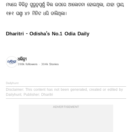
ମଧ୍ୟରେ ବିଭିନ୍ନ ଗୁରୁତ୍ୱପୂର୍ଣ୍ଣ ବିଲ ଉପରେ ଆଲୋଚନା ହୋଇଥିଲା, ଯାହା ପ୍ରାୟ
୧୫୧ ଘଣ୍ଟା ୪୨ ମିନିଟ ଧରି ଚାଲିଥିଲା।
Dharitri - Odisha's No.1 Odia Daily
ଧରିତ୍ରୀ
398k
followers
304k
Stories
Dailyhunt
Disclaimer
: This content has not been generated, created or edited by
Dailyhunt. Publisher: Dharitri
ADVERTISEMENT