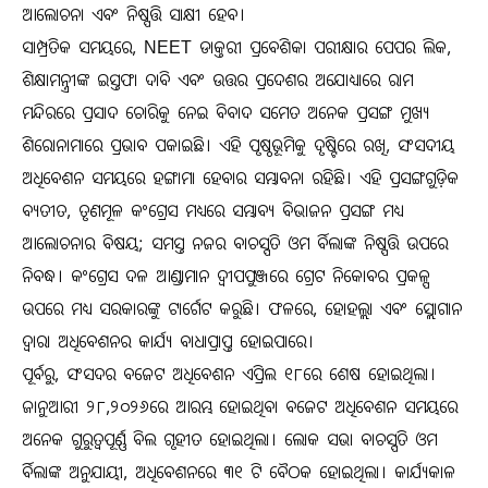
ଆଲୋଚନା ଏବଂ ନିଷ୍ପତ୍ତି ସାକ୍ଷୀ ହେବ।
ସାମ୍ପ୍ରତିକ ସମୟରେ, NEET ଡାକ୍ତରୀ ପ୍ରବେଶିକା ପରୀକ୍ଷାର ପେପର ଲିକ,
ଶିକ୍ଷାମନ୍ତ୍ରୀଙ୍କ ଇସ୍ତଫା ଦାବି ଏବଂ ଉତ୍ତର ପ୍ରଦେଶର ଅଯୋଧ୍ୟାରେ ରାମ
ମନ୍ଦିରରେ ପ୍ରସାଦ ଚୋରିକୁ ନେଇ ବିବାଦ ସମେତ ଅନେକ ପ୍ରସଙ୍ଗ ମୁଖ୍ୟ
ଶିରୋନାମାରେ ପ୍ରଭାବ ପକାଇଛି। ଏହି ପୃଷ୍ଠଭୂମିକୁ ଦୃଷ୍ଟିରେ ରଖି, ସଂସଦୀୟ
ଅଧିବେଶନ ସମୟରେ ହଙ୍ଗାମା ହେବାର ସମ୍ଭାବନା ରହିଛି। ଏହି ପ୍ରସଙ୍ଗଗୁଡ଼ିକ
ବ୍ୟତୀତ, ତୃଣମୂଳ କଂଗ୍ରେସ ମଧ୍ୟରେ ସମ୍ଭାବ୍ୟ ବିଭାଜନ ପ୍ରସଙ୍ଗ ମଧ୍ୟ
ଆଲୋଚନାର ବିଷୟ; ସମସ୍ତ ନଜର ବାଚସ୍ପତି ଓମ ର୍ବିଲାଙ୍କ ନିଷ୍ପତ୍ତି ଉପରେ
ନିବଦ୍ଧ। କଂଗ୍ରେସ ଦଳ ଆଣ୍ଡାମାନ ଦ୍ୱୀପପୁଞ୍ଜରେ ଗ୍ରେଟ ନିକୋବର ପ୍ରକଳ୍ପ
ଉପରେ ମଧ୍ୟ ସରକାରଙ୍କୁ ଟାର୍ଗେଟ କରୁଛି। ଫଳରେ, ହୋହଲ୍ଲା ଏବଂ ସ୍ଲୋଗାନ
ଦ୍ୱାରା ଅଧିବେଶନର କାର୍ଯ୍ୟ ବାଧାପ୍ରାପ୍ତ ହୋଇପାରେ।
ପୂର୍ବରୁ, ସଂସଦର ବଜେଟ ଅଧିବେଶନ ଏପ୍ରିଲ ୧୮ରେ ଶେଷ ହୋଇଥିଲା।
ଜାନୁଆରୀ ୨୮,୨୦୨୬ରେ ଆରମ୍ଭ ହୋଇଥିବା ବଜେଟ ଅଧିବେଶନ ସମୟରେ
ଅନେକ ଗୁରୁତ୍ୱପୂର୍ଣ୍ଣ ବିଲ ଗୃହୀତ ହୋଇଥିଲା। ଲୋକ ସଭା ବାଚସ୍ପତି ଓମ
ର୍ବିଲାଙ୍କ ଅନୁଯାୟୀ, ଅଧିବେଶନରେ ୩୧ ଟି ବୈଠକ ହୋଇଥିଲା। କାର୍ଯ୍ୟକାଳ