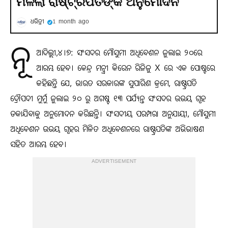
ମିଳିଲା ରାଷ୍ଟ୍ରପତିଙ୍କ ଅନୁମୋଦନ
ଧରିତ୍ରୀ
1 month ago
ନୂ
ଆଦିଲ୍ଲୀ,୪।୭: ସଂସଦର ମୌସୁମୀ ଅଧିବେଶନ ଜୁଲାଇ ୨୦ରେ
ଆରମ୍ଭ ହେବ। କେନ୍ଦ୍ର ମନ୍ତ୍ରୀ କିରେନ ରିଜିଜୁ X ରେ ଏକ ପୋଷ୍ଟରେ
କହିଛନ୍ତି ଯେ, ଭାରତ ସରକାରଙ୍କ ସୁପାରିଶ କ୍ରମେ, ରାଷ୍ଟ୍ରପତି
ଦ୍ରୌପଦୀ ମୁର୍ମୁ ଜୁଲାଇ ୨୦ ରୁ ଅଗଷ୍ଟ ୧୩ ପର୍ଯ୍ୟନ୍ତ ସଂସଦର ଉଭୟ ଗୃହ
ଡକାଯିବାକୁ ଅନୁମୋଦନ କରିଛନ୍ତି। ସଂସଦୀୟ ପରମ୍ପରା ଅନୁଯାୟୀ, ମୌସୁମୀ
ଅଧିବେଶନ ଉଭୟ ଗୃହର ମିଳିତ ଅଧିବେଶନରେ ରାଷ୍ଟ୍ରପତିଙ୍କ ଅଭିଭାଷଣ
ସହିତ ଆରମ୍ଭ ହେବ।
ADVERTISEMENT