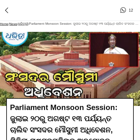
12
ଧରିତ୍ରୀ
Parliament Monsoon Session: ଜୁଲାଇ ୨୦ରୁ ଅଗଷ୍ଟ ୧୩ ପର୍ଯ୍ୟନ୍ତ ଚାଲିବ ସଂସଦର ମୌସୁମୀ ଅଧିବେଶନ, ମିଳିଲା ରାଷ୍ଟ୍ରପତିଙ୍କ ଅନୁମୋଦନ
Home
/
News
/
/
Parliament Monsoon Session:
ଜୁଲାଇ ୨୦ରୁ ଅଗଷ୍ଟ ୧୩ ପର୍ଯ୍ୟନ୍ତ
ଚାଲିବ ସଂସଦର ମୌସୁମୀ ଅଧିବେଶନ,