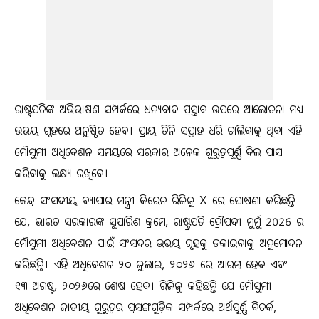
ରାଷ୍ଟ୍ରପତିଙ୍କ ଅଭିଭାଷଣ ସମ୍ପର୍କରେ ଧନ୍ୟବାଦ ପ୍ରସ୍ତାବ ଉପରେ ଆଲୋଚନା ମଧ୍ୟ
ଉଭୟ ଗୃହରେ ଅନୁଷ୍ଠିତ ହେବ। ପ୍ରାୟ ତିନି ସପ୍ତାହ ଧରି ଚାଲିବାକୁ ଥିବା ଏହି
ମୌସୁମୀ ଅଧିବେଶନ ସମୟରେ ସରକାର ଅନେକ ଗୁରୁତ୍ୱପୂର୍ଣ୍ଣ ବିଲ ପାସ
କରିବାକୁ ଲକ୍ଷ୍ୟ ରଖିବେ।
କେନ୍ଦ୍ର ସଂସଦୀୟ ବ୍ୟାପାର ମନ୍ତ୍ରୀ କିରେନ ରିଜିଜୁ X ରେ ଘୋଷଣା କରିଛନ୍ତି
ଯେ, ଭାରତ ସରକାରଙ୍କ ସୁପାରିଶ କ୍ରମେ, ରାଷ୍ଟ୍ରପତି ଦ୍ରୌପଦୀ ମୁର୍ମୁ 2026 ର
ମୌସୁମୀ ଅଧିବେଶନ ପାଇଁ ସଂସଦର ଉଭୟ ଗୃହକୁ ଡକାଇବାକୁ ଅନୁମୋଦନ
କରିଛନ୍ତି। ଏହି ଅଧିବେଶନ ୨୦ ଜୁଲାଇ, ୨୦୨୬ ରେ ଆରମ୍ଭ ହେବ ଏବଂ
୧୩ ଅଗଷ୍ଟ, ୨୦୨୬ରେ ଶେଷ ହେବ। ରିଜିଜୁ କହିଛନ୍ତି ଯେ ମୌସୁମୀ
ଅଧିବେଶନ ଜାତୀୟ ଗୁରୁତ୍ୱର ପ୍ରସଙ୍ଗଗୁଡ଼ିକ ସମ୍ପର୍କରେ ଅର୍ଥପୂର୍ଣ୍ଣ ବିତର୍କ,