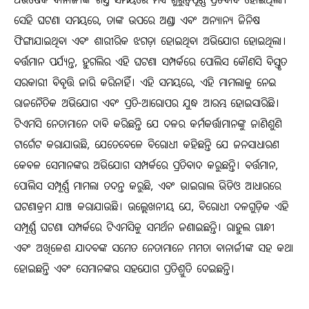
ଅଭିଷେକ ବାନାର୍ଜୀଙ୍କ ଗସ୍ତ ସମୟରେ ମଧ୍ୟ ଗୁରୁତ୍ୱପୂର୍ଣ୍ଣ ପ୍ରତିବାଦ ହୋଇଥିଲା।
ସେହି ଘଟଣା ସମୟରେ, ତାଙ୍କ ଉପରେ ଅଣ୍ଡା ଏବଂ ଅନ୍ୟାନ୍ୟ ଜିନିଷ
ଫିଙ୍ଗାଯାଇଥିବା ଏବଂ ଶାରୀରିକ ଝଗଡ଼ା ହୋଇଥିବା ଅଭିଯୋଗ ହୋଇଥିଲା।
ବର୍ତ୍ତମାନ ପର୍ଯ୍ୟନ୍ତ, ହୁଗଲିର ଏହି ଘଟଣା ସମ୍ପର୍କରେ ପୋଲିସ କୌଣସି ବିସ୍ତୃତ
ସରକାରୀ ବିବୃତ୍ତି ଜାରି କରିନାହିଁ। ଏହି ସମୟରେ, ଏହି ମାମଲାକୁ ନେଇ
ରାଜନୈତିକ ଅଭିଯୋଗ ଏବଂ ପ୍ରତି-ଆରୋପର ଯୁଦ୍ଧ ଆରମ୍ଭ ହୋଇସାରିଛି।
ଟିଏମସି ନେତାମାନେ ଦାବି କରିଛନ୍ତି ଯେ ଦଳର କର୍ମକର୍ତ୍ତାମାନଙ୍କୁ ଜାଣିଶୁଣି
ଟାର୍ଗେଟ କରାଯାଉଛି, ଯେତେବେଳେ ବିରୋଧୀ କହିଛନ୍ତି ଯେ ଜନସାଧାରଣ
କେବଳ ସେମାନଙ୍କର ଅଭିଯୋଗ ସମ୍ପର୍କରେ ପ୍ରତିବାଦ କରୁଛନ୍ତି। ବର୍ତ୍ତମାନ,
ପୋଲିସ ସମ୍ପୂର୍ଣ୍ଣ ମାମଲା ତଦନ୍ତ କରୁଛି, ଏବଂ ଭାଇରାଲ ଭିଡିଓ ଆଧାରରେ
ଘଟଣାକ୍ରମ ଯାଞ୍ଚ କରାଯାଉଛି। ଉଲ୍ଲେଖନୀୟ ଯେ, ବିରୋଧୀ ଦଳଗୁଡ଼ିକ ଏହି
ସମ୍ପୂର୍ଣ୍ଣ ଘଟଣା ସମ୍ପର୍କରେ ଟିଏମସିକୁ ସମର୍ଥନ ଜଣାଇଛନ୍ତି। ରାହୁଲ ଗାନ୍ଧୀ
ଏବଂ ଅଖିଳେଶ ଯାଦବଙ୍କ ସମେତ ନେତାମାନେ ମମତା ବାନାର୍ଜୀଙ୍କ ସହ କଥା
ହୋଇଛନ୍ତି ଏବଂ ସେମାନଙ୍କର ସହଯୋଗ ପ୍ରତିଶ୍ରୁତି ଦେଇଛନ୍ତି।