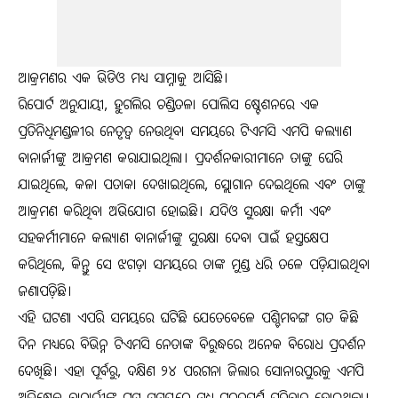
ଆକ୍ରମଣର ଏକ ଭିଡିଓ ମଧ୍ୟ ସାମ୍ନାକୁ ଆସିଛି।
ରିପୋର୍ଟ ଅନୁଯାୟୀ, ହୁଗଲିର ଚଣ୍ଡିତଳା ପୋଲିସ ଷ୍ଟେଶନରେ ଏକ
ପ୍ରତିନିଧିମଣ୍ଡଳୀର ନେତୃତ୍ୱ ନେଉଥିବା ସମୟରେ ଟିଏମସି ଏମପି କଲ୍ୟାଣ
ବାନାର୍ଜୀଙ୍କୁ ଆକ୍ରମଣ କରାଯାଇଥିଲା। ପ୍ରଦର୍ଶନକାରୀମାନେ ତାଙ୍କୁ ଘେରି
ଯାଇଥିଲେ, କଳା ପତାକା ଦେଖାଇଥିଲେ, ସ୍ଲୋଗାନ ଦେଇଥିଲେ ଏବଂ ତାଙ୍କୁ
ଆକ୍ରମଣ କରିଥିବା ଅଭିଯୋଗ ହୋଇଛି। ଯଦିଓ ସୁରକ୍ଷା କର୍ମୀ ଏବଂ
ସହକର୍ମୀମାନେ କଲ୍ୟାଣ ବାନାର୍ଜୀଙ୍କୁ ସୁରକ୍ଷା ଦେବା ପାଇଁ ହସ୍ତକ୍ଷେପ
କରିଥିଲେ, କିନ୍ତୁ ସେ ଝଗଡ଼ା ସମୟରେ ତାଙ୍କ ମୁଣ୍ଡ ଧରି ତଳେ ପଡ଼ିଯାଇଥିବା
ଜଣାପଡ଼ିଛି।
ଏହି ଘଟଣା ଏପରି ସମୟରେ ଘଟିଛି ଯେତେବେଳେ ପଶ୍ଚିମବଙ୍ଗ ଗତ କିଛି
ଦିନ ମଧ୍ୟରେ ବିଭିନ୍ନ ଟିଏମସି ନେତାଙ୍କ ବିରୁଦ୍ଧରେ ଅନେକ ବିରୋଧ ପ୍ରଦର୍ଶନ
ଦେଖିଛି। ଏହା ପୂର୍ବରୁ, ଦକ୍ଷିଣ ୨୪ ପରଗନା ଜିଲାର ସୋନାରପୁରକୁ ଏମପି