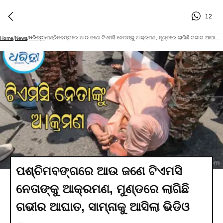
12
ଧରିତ୍ରୀ
ପଶ୍ଚିମବଙ୍ଗରେ ଆଉ ଜଣେ ଟିଏମସି ନେତାଙ୍କୁ ଆକ୍ରମଣ, ମୁଣ୍ଡରେ ଲାଗିଛି ଗଭୀର ଆଘାତ, ସାମ୍ନାକୁ ଆସିଲା ଭିଡିଓ
Home
/
News
/
/
ପଶ୍ଚିମବଙ୍ଗରେ ଆଉ ଜଣେ ଟିଏମସି
ନେତାଙ୍କୁ ଆକ୍ରମଣ, ମୁଣ୍ଡରେ ଲାଗିଛି
ଗଭୀର ଆଘାତ, ସାମ୍ନାକୁ ଆସିଲା ଭିଡିଓ