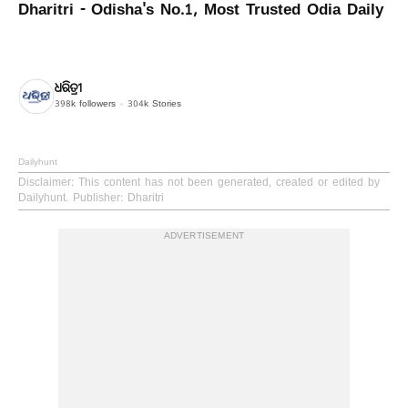
Dharitri - Odisha's No.1, Most Trusted Odia Daily
ଧରିତ୍ରୀ
398k
followers
304k
Stories
Dailyhunt
Disclaimer
: This content has not been generated, created or edited by
Dailyhunt. Publisher: Dharitri
ADVERTISEMENT