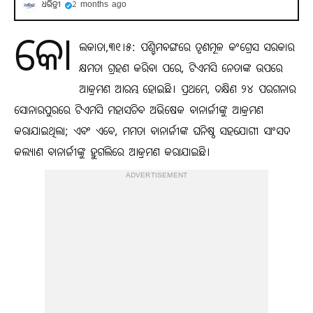
ଧରିତ୍ରୀ
2 months ago
କୋ
ଲକାତା,୩୧।୫: ପଶ୍ଚିମବଙ୍ଗରେ ତୃଣମୂଳ କଂଗ୍ରେସ ସରକାର
କ୍ଷମତା ଗ୍ରହଣ କରିବା ପରେ, ଟିଏମସି ନେତାଙ୍କ ଉପରେ
ଆକ୍ରମଣ ଆରମ୍ଭ ହୋଇଛି। ପ୍ରଥମେ, ଦକ୍ଷିଣ ୨୪ ପରଗନାର
ସୋନାରପୁରରେ ଟିଏମସି ମହାସଚିବ ଅଭିଷେକ ବାନାର୍ଜୀଙ୍କୁ ଆକ୍ରମଣ
କରାଯାଇଥିଲା; ଏବଂ ଏବେ, ମମତା ବାନାର୍ଜୀଙ୍କ ଘନିଷ୍ଠ ସହଯୋଗୀ ସାଂସଦ
କଲ୍ୟାଣ ବାନାର୍ଜୀଙ୍କୁ ହୁଗଲିରେ ଆକ୍ରମଣ କରାଯାଇଛି।
ADVERTISEMENT