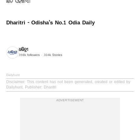
କ୍ଷତି ପହଞ୍ଚାଏ।
Dharitri - Odisha's No.1 Odia Daily
ଧରିତ୍ରୀ
398k
followers
304k
Stories
Dailyhunt
Disclaimer
: This content has not been generated, created or edited by
Dailyhunt. Publisher: Dharitri
ADVERTISEMENT