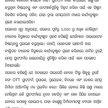
ଭାବରେ ବିବେଚନା କରାଯିବ ନାହିଁ। ପ୍ଲାଟଫର୍ମ ନିଜେ କପିରାଇଟ ଉଲ୍ଲଂଘନ
କରୁଥିବା ବିଷୟବସ୍ତୁ ଏବଂ ନେଟୱାର୍କଗୁଡ଼ିକୁ ଚିହ୍ନଟ କରିବା ପାଇଁ ଏକ ସିଷ୍ଟମ
ବିକଶିତ କରିବାକୁ ପଡିବ, ଯାହା ଦ୍ୱାରା ସମୟସୀମା ମଧ୍ୟରେ କାର୍ଯ୍ୟାନୁଷ୍ଠାନ
ଗ୍ରହଣ କରାଯାଇପାରିବ।
ସରକାରୀ ସୂତ୍ର ଅନୁଯାୟୀ, ସରକାର ପୂର୍ବରୁ 3,000 ରୁ ଅଧିକ ଟେଲିଗ୍ରାମ
ଚ୍ୟାନେଲ ବିରୁଦ୍ଧରେ କାର୍ଯ୍ୟାନୁଷ୍ଠାନ ଗ୍ରହଣ କରିଛନ୍ତି ଯେଉଁମାନେ ପାଇରେଟେଡ
ବିଷୟବସ୍ତୁ ପ୍ରସାରଣ କରୁଥିଲେ। ତଥାପି, ସରକାରଙ୍କ ରଣନୀତି ଆଉ
ବ୍ୟକ୍ତିଗତ ଚ୍ୟାନେଲ ବିରୁଦ୍ଧରେ କାର୍ଯ୍ୟାନୁଷ୍ଠାନ ଗ୍ରହଣ କରିବାରେ ସୀମିତ ନୁହେଁ;
ସମଗ୍ର ପ୍ଲାଟଫର୍ମର ଉତ୍ତରଦାୟିତ୍ୱ ସୁନିଶ୍ଚିତ କରିବା ପାଇଁ ଏବେ ପଦକ୍ଷେପ
ନିଆଯାଉଛି।
ସରକାର କହିଛନ୍ତି ଯେ ଅନଲାଇନ ପାଇରେସି କେବଳ ଫିଲ୍ମ ଶିଳ୍ପକୁ ନୁହେଁ
ବରଂ OTT ପ୍ଲାଟଫର୍ମ, ପ୍ରସାରକ, ପ୍ରଯୋଜକ, ବିତରକ ଏବଂ ଦେଶର ସମଗ୍ର
ନିର୍ମାତା ଅର୍ଥନୀତିକୁ ମଧ୍ୟ ପ୍ରଭାବିତ କରେ। ରିଲିଜ ହେବାର କିଛି ଘଣ୍ଟା ମଧ୍ୟରେ
ଟେଲିଗ୍ରାମ ଭଳି ପ୍ଲାଟଫର୍ମରେ ନୂତନ ଚଳଚ୍ଚିତ୍ର ଏବଂ ୱେବ ସିରିଜ ବେଆଇନ
ଭାବରେ ଉପଲବ୍ଧ ହୋଇଯାଏ, ଯାହା କଣ୍ଟେଣ୍ଟ ନିର୍ମାତାମାନଙ୍କୁ ବ୍ୟାପକ ଆର୍ଥିକ