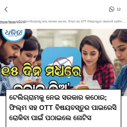
12
ଧରିତ୍ରୀ
ଟେଲିଗ୍ରାମକୁ ନେଇ ସରକାର କଠୋର; ଫିଲ୍ମ ସହ OTT ବିଷୟବସ୍ତୁର ପାଇରେସି ରୋକିବା ପାଇଁ ପଠାଇଲେ ନୋଟିସ
Home
/
News
/
/
ଟେଲିଗ୍ରାମକୁ ନେଇ ସରକାର କଠୋର;
ଫିଲ୍ମ ସହ OTT ବିଷୟବସ୍ତୁର ପାଇରେସି
ରୋକିବା ପାଇଁ ପଠାଇଲେ ନୋଟିସ