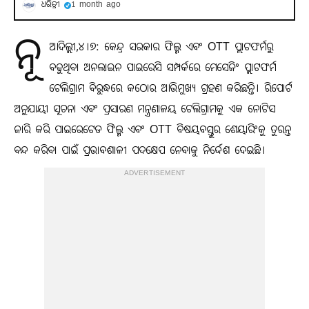
ଧରିତ୍ରୀ
1 month ago
ନୂ
ଆଦିଲ୍ଲୀ,୪।୭: କେନ୍ଦ୍ର ସରକାର ଫିଲ୍ମ ଏବଂ OTT ପ୍ଲାଟଫର୍ମରୁ
ବଢୁଥିବା ଅନଲାଇନ ପାଇରେସି ସମ୍ପର୍କରେ ମେସେଜିଂ ପ୍ଲାଟଫର୍ମ
ଟେଲିଗ୍ରାମ ବିରୁଦ୍ଧରେ କଠୋର ଆଭିମୁଖ୍ୟ ଗ୍ରହଣ କରିଛନ୍ତି। ରିପୋର୍ଟ
ଅନୁଯାୟୀ ସୂଚନା ଏବଂ ପ୍ରସାରଣ ମନ୍ତ୍ରଣାଳୟ ଟେଲିଗ୍ରାମକୁ ଏକ ନୋଟିସ
ଜାରି କରି ପାଇରେଟେଡ ଫିଲ୍ମ ଏବଂ OTT ବିଷୟବସ୍ତୁର ଶେୟାରିଂକୁ ତୁରନ୍ତ
ବନ୍ଦ କରିବା ପାଇଁ ପ୍ରଭାବଶାଳୀ ପଦକ୍ଷେପ ନେବାକୁ ନିର୍ଦ୍ଦେଶ ଦେଇଛି।
ADVERTISEMENT