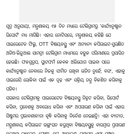
ସୂତ୍ର ଅନୁଯାୟୀ, ମନ୍ତ୍ରଣାଳୟ ୧୫ ଦିନ ମଧ୍ୟରେ ଟେଲିଗ୍ରାମରୁ 'କାର୍ଯ୍ୟାନୁଷ୍ଠାନ
ରିପୋର୍ଟ' ମଧ୍ୟ ମାଗିଛି। ଏହାର ନୋଟିସରେ, ମନ୍ତ୍ରଣାଳୟ କହିଛି ଯେ
ପାଇରେଟେଡ ଫିଲ୍ମ, OTT ବିଷୟବସ୍ତୁ ଏବଂ ଅନ୍ୟାନ୍ୟ କପିରାଇଟ-ସୁରକ୍ଷିତ
ଅଡିଓ-ଭିଜୁଆଲ ସାମଗ୍ରୀ ଟେଲିଗ୍ରାମ ମାଧ୍ୟମରେ ବହୁଳ ପରିମାଣରେ ପ୍ରସାରିତ
ହେଉଛି। ଫଳସ୍ବରୂପ, ପ୍ଲାଟଫର୍ମ କେବଳ ଅଭିଯୋଗ ପାଇବା ପରେ
କାର୍ଯ୍ୟାନୁଷ୍ଠାନ ନେବାରେ ନିଜକୁ ସୀମିତ ରଖିବା ଉଚିତ ନୁହେଁ; ବରଂ, ଏହାକୁ
ପାଇରେସି ରୋକିବା ପାଇଁ ଏକ ଦୃଢ଼ ଏବଂ ସକ୍ରିୟ ତନ୍ତ୍ର ବିକଶିତ କରିବାକୁ
ପଡିବ।
ସରକାର ଟେଲିଗ୍ରାମକୁ ପାଇରେଟେଡ ବିଷୟବସ୍ତୁ ଚିହ୍ନଟ କରିବା, ରିପୋର୍ଟ
କରିବା, ପ୍ରବେଶକୁ ଅବରୋଧ କରିବା ଏବଂ ଅପସାରଣ କରିବା ପାଇଁ ଏହାର
ସିଷ୍ଟମର ପ୍ରଭାବଶାଳୀତା ବୃଦ୍ଧି କରିବାକୁ ନିର୍ଦ୍ଦେଶ ଦେଇଛନ୍ତି। ଏହା ବ୍ୟତୀତ,
ମନ୍ତ୍ରଣାଳୟ କପିରାଇଟ ଉଲ୍ଲଂଘନ କରୁଥିବା ବିଷୟବସ୍ତୁକୁ ବାରମ୍ବାର ପ୍ରସାରଣ