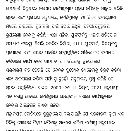
କରୁଥିବା ଚ୍ୟାନେଲ, ଗୋଷ୍ଠୀ, ବଟ, ଆକାଉଣ୍ଟ, ପ୍ରଶାସକ ଏବଂ ସମ୍ପୃକ୍ତ
ନେଟୱାର୍କ ବିରୁଦ୍ଧରେ କଠୋର କାର୍ଯ୍ୟାନୁଷ୍ଠାନ ଗ୍ରହଣ କରିବାକୁ ଆହ୍ବାନ କରିଛି।
ସୂଚନା ଏବଂ ପ୍ରସାରଣ ମନ୍ତ୍ରଣାଳୟ ଟେଲିଗ୍ରାମକୁ ୧୫ ଦିନର ସମୟସୀମା
ମଧ୍ୟରେ ପାଇରେସି ମୁକାବିଲା ପାଇଁ ନିଆଯାଇଥିବା ପଦକ୍ଷେପଗୁଡ଼ିକର
ରୂପରେଖା ଦେବାକୁ କହିଛି। ଏହା ସହିତ, ପ୍ଲାଟଫର୍ମକୁ ଏହାର ଅଭିଯୋଗ
ସମାଧାନ ବ୍ୟବସ୍ଥା କିପରି ଚଳଚ୍ଚିତ୍ର ନିର୍ମାତା, OTT ପ୍ଲାଟଫର୍ମ, ବିଷୟବସ୍ତୁ
ପ୍ରଯୋଜକ ଏବଂ ଆଇନ ପ୍ରବର୍ତ୍ତନ ସଂସ୍ଥାଗୁଡ଼ିକର ଅଭିଯୋଗର ସମାଧାନ
କରିବାରେ କାର୍ଯ୍ୟ କରେ ତାହା ବ୍ୟାଖ୍ୟା କରିବାକୁ କୁହାଯାଇଛି।
ସରକାରଙ୍କ ମତ ହେଉଛି ଯେ କେବଳ ପ୍ରତ୍ୟେକ ଚ୍ୟାନେଲକୁ ଚିହ୍ନଟ କରିବା
ଏବଂ ଅପସାରଣ କରିବା ପର୍ଯ୍ୟାପ୍ତ ନୁହେଁ। ମନ୍ତ୍ରଣାଳୟ ସ୍ପଷ୍ଟ କରିଛି ଯେ,
ସୂଚନା ପ୍ରଯୁକ୍ତିବିଦ୍ୟା ଆଇନ, 2000 ଏବଂ IT ନିୟମ, 2021 ଅନୁଯାୟୀ
ଏକ ମଧ୍ୟସ୍ଥି ଭାବରେ, ଟେଲିଗ୍ରାମର ସମୟସୀମା ମଧ୍ୟରେ କାର୍ଯ୍ୟାନୁଷ୍ଠାନ
ନେବାର ଆଇନଗତ ବାଧ୍ୟତା ରହିଛି।
ମନ୍ତ୍ରାଳୟର ନୋଟିସରେ ଗୁରୁତ୍ୱାରୋପ କରାଯାଇଛି ଯେ ସରକାରଙ୍କ ଦ୍ୱାରା ଏକ
ନିର୍ଦ୍ଦିଷ୍ଟ ଚ୍ୟାନେଲ ଚିହ୍ନଟ କରିବାକୁ ଅପେକ୍ଷା କରିବା ପର୍ଯ୍ୟାପ୍ତ ଅନୁପାଳନ