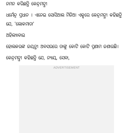
ନମନ କରିଛନ୍ତି କେନ୍ଦ୍ରମନ୍ତ୍ରୀ
ଧର୍ମେନ୍ଦ୍ର ପ୍ରଧାନ । ଏନେଇ ସୋସିଆଲ ମିଡିଆ ଏକ୍ସରେ କେନ୍ଦ୍ରମନ୍ତ୍ରୀ କହିଛନ୍ତି
ଯେ, 'ଲୋକମାତା'
ଅହିଲ୍ୟାବାଇ
ହୋଲକରଙ୍କ ଜୟନ୍ତୀ ଅବସରରେ ତାଙ୍କୁ କୋଟି କୋଟି ପ୍ରଣାମ ଜଣାଉଛି।
କେନ୍ଦ୍ରମନ୍ତ୍ରୀ କହିଛନ୍ତି ଯେ, ନ୍ୟାୟ, ସେବା,
ADVERTISEMENT