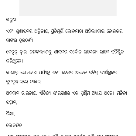
କରୁଣା
ଏବଂ ସୁଶାସନର ଅଦ୍ୱିତୀୟ ପ୍ରତିମୂର୍ତ୍ତି ଲୋକମାତା ଅହିଲ୍ୟାବାଇ ହୋଲକର
ତାଙ୍କର ଦୂରଦର୍ଶୀ
ନେତୃତ୍ୱ ଦ୍ୱାରା ଜନକଲ୍ୟାଣକୁ ଶାସନର ସର୍ବୋଚ୍ଚ ଉଦ୍ଦେଶ୍ୟ ଭାବେ ପ୍ରତିଷ୍ଠିତ
କରିଥିଲେ।
କାଶୀରୁ ସୋମନାଥ ପର୍ଯ୍ୟନ୍ତ ଏବଂ ଦେଶର ଅନେକ ପବିତ୍ର ତୀର୍ଥସ୍ଥଳର
ପୁନରୁଦ୍ଧାରରେ ତାଙ୍କର
ଅବଦାନ ଭାରତୀୟ ଐତିହ୍ୟ ସଂରକ୍ଷଣର ଏକ ସ୍ୱର୍ଣ୍ଣିମ ଅଧ୍ୟାୟ ଅଟେ। ମହିଳା
ସମ୍ମାନ,
ଶିକ୍ଷା,
ଲୋକହିତ