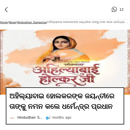
12
ଅହିଲ୍ୟାବାଇ ହୋଲକରଙ୍କ ଜୟନ୍ତୀରେ ତାଙ୍କୁ ନମନ କଲେ ଧର୍ମେନ୍ଦ୍ର ପ୍ରଧାନ
Home
/
News
/
Hindusthan Samachar
/
ଅହିଲ୍ୟାବାଇ ହୋଲକରଙ୍କ ଜୟନ୍ତୀରେ
ତାଙ୍କୁ ନମନ କଲେ ଧର୍ମେନ୍ଦ୍ର ପ୍ରଧାନ
Hindusthan Samachar
2 months ago