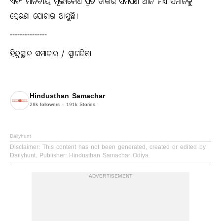
ଏବଂ ମାନବୀୟ ମୂଲ୍ୟବୋଧ ପ୍ରତି ତାଙ୍କର ସମର୍ପଣ ଆଜି ମଧ୍ୟ ସମାଜକୁ
ପ୍ରେରଣା ଯୋଗାଇ ଆସୁଛି।
---------------
ହିନ୍ଦୁସ୍ଥାନ ସମାଚାର / ସ୍ୱାଗତିକା
Hindusthan Samachar
28k
followers
191k
Stories
Dailyhunt
Disclaimer
: This content has not been generated, created or edited by
Dailyhunt. Publisher: Hindusthan Samachar Odiya
ADVERTISEMENT