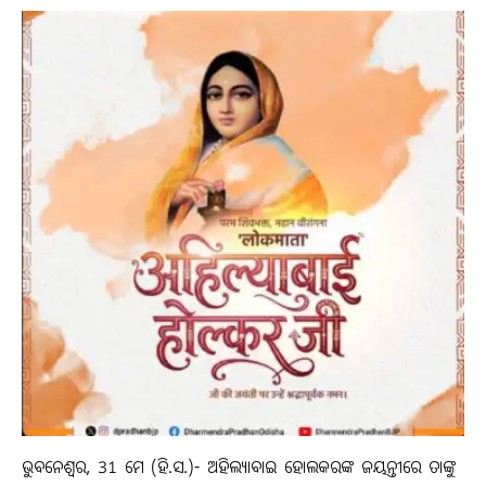
ଭୁବନେଶ୍ୱର, 31 ମେ (ହି.ସ.)- ଅହିଲ୍ୟାବାଇ ହୋଲକରଙ୍କ ଜୟନ୍ତୀରେ ତାଙ୍କୁ