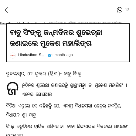
12
ବାବୁ ସିଂଙ୍କୁ ଜନ୍ମଦିନର ଶୁଭେଚ୍ଛା ଜଣାଇଲେ ମୁକେଶ ମହାଲିଙ୍ଗ
Home
/
News
/
Hindusthan Samachar
/
ବାବୁ ସିଂଙ୍କୁ ଜନ୍ମଦିନର ଶୁଭେଚ୍ଛା
ଜଣାଇଲେ ମୁକେଶ ମହାଲିଙ୍ଗ
Hindusthan Samachar
1 month ago
ଭୁବନେଶ୍ୱର, 02 ଜୁଲାଇ (ହି.ସ.)- ବାବୁ ସିଂଙ୍କୁ
ଜ
ନ୍ମଦିନର ଶୁଭେଚ୍ଛା ଜଣାଇଛନ୍ତି ସ୍ୱାସ୍ଥ୍ୟମନ୍ତ୍ରୀ ଡ. ମୁକେଶ ମହାଲିଙ୍ଗ ।
ଏନେଇ ସୋସିଆଲ
ମିଡିଆ ଏକ୍ସରେ ସେ କହିଛନ୍ତି ଯେ, ଏକାମ୍ର ବିଧାନସଭା କ୍ଷେତ୍ରର ଜନପ୍ରିୟ
ବିଧାୟକ ଶ୍ରୀ ବାବୁ
ସିଂଙ୍କୁ ଜନ୍ମଦିନର ହାର୍ଦ୍ଦିକ ଅଭିନନ୍ଦନ। ବାବା ଲିଙ୍ଗରାଜଙ୍କ ନିକଟରେ ଆପଣଙ୍କ