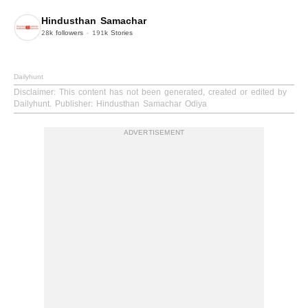
Hindusthan Samachar
28k
followers
191k
Stories
Dailyhunt
Disclaimer
: This content has not been generated, created or edited by
Dailyhunt. Publisher: Hindusthan Samachar Odiya
ADVERTISEMENT