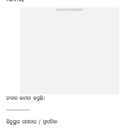
ମଙ୍ଗଳମୟ
ADVERTISEMENT
ଜୀବନ କାମନା କରୁଛି।
---------------
ହିନ୍ଦୁସ୍ଥାନ ସମାଚାର / ସ୍ୱାଗତିକା