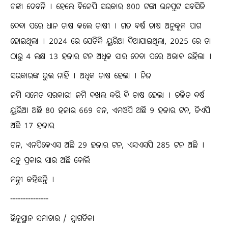
ଟଙ୍କା ଦେବନି । ହେଲେ ବିଜେପି ସରକାର 800 ଟଙ୍କା ଇନପୁଟ ସବସିଡି
ଦେବା ପରେ ଧାନ ଚାଷ କଲେ ଚାଷୀ । ଗତ ବର୍ଷ ଚାଷ ଅନୁକୂଳ ପାଗ
ହୋଇଥିଲା । 2024 ରେ ଯେତିକି ୟୁରିଆ ଦିଆଯାଇଥିଲା, 2025 ରେ ତା
ଠାରୁ 4 ଲକ୍ଷ 13 ହଜାର ଟନ ଅଧିକ ସାର ଦେବା ପରେ ଅଭାବ ରହିଲା ।
ସରକାରଙ୍କ ଭୁଲ ନାହିଁ । ଅଧିକ ଚାଷ ହେଲା । ନିଜ
ଜମି ସମେତ ସରକାରୀ ଜମି ଦଖଲ କରି ବି ଚାଷ ହେଲା । ଚଳିତ ବର୍ଷ
ୟୁରିଆ ଅଛି 80 ହଜାର 669 ଟନ, ଏମଓପି ଅଛି 9 ହଜାର ଟନ, ଡିଏପି
ଅଛି 17 ହଜାର
ଟନ, ଏନପିକେଏସ ଅଛି 29 ହଜାର ଟନ, ଏସଏସପି 285 ଟନ ଅଛି ।
ସବୁ ପ୍ରକାର ସାର ଅଛି ବୋଲି
ମନ୍ତ୍ରୀ କହିଛନ୍ତି ।
---------------
ହିନ୍ଦୁସ୍ଥାନ ସମାଚାର / ସ୍ୱାଗତିକା