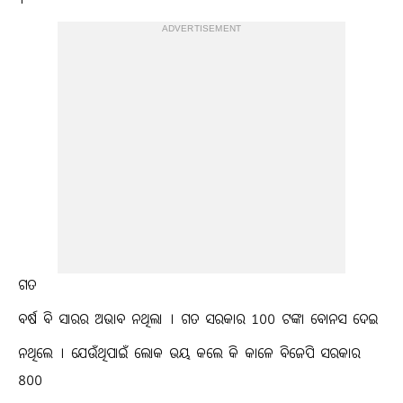
।
ADVERTISEMENT
ଗତ
ବର୍ଷ ବି ସାରର ଅଭାବ ନଥିଲା । ଗତ ସରକାର 100 ଟଙ୍କା ବୋନସ ଦେଇ
ନଥିଲେ । ଯେଉଁଥିପାଇଁ ଲୋକ ଭୟ କଲେ କି କାଳେ ବିଜେପି ସରକାର
800