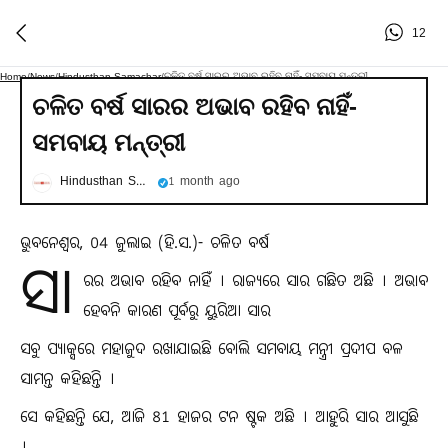
12
ଚଳିତ ବର୍ଷ ସାରର ଅଭାବ ରହିବ ନାହିଁ- ସମବାୟ ମନ୍ତ୍ରୀ
Home
/
News
/
Hindusthan Samachar
/
ଚଳିତ ବର୍ଷ ସାରର ଅଭାବ ରହିବ ନାହିଁ-
ସମବାୟ ମନ୍ତ୍ରୀ
Hindusthan Samachar
1 month ago
ଭୁବନେଶ୍ୱର, 04 ଜୁଲାଇ (ହି.ସ.)- ଚଳିତ ବର୍ଷ
ସା
ରର ଅଭାବ ରହିବ ନାହିଁ । ରାଜ୍ୟରେ ସାର ଗଛିତ ଅଛି । ଅଭାବ
ହେବନି କାରଣ ପୂର୍ବରୁ ୟୁରିଆ ସାର
ସବୁ ପ୍ୟାକ୍ସରେ ମହାଜୁଦ ରଖାଯାଇଛି ବୋଲି ସମବାୟ ମନ୍ତ୍ରୀ ପ୍ରଦୀପ ବଳ
ସାମନ୍ତ କହିଛନ୍ତି ।
ସେ କହିଛନ୍ତି ଯେ, ଆଜି 81 ହାଜର ଟନ ଷ୍ଟକ ଅଛି । ଆହୁରି ସାର ଆସୁଛି