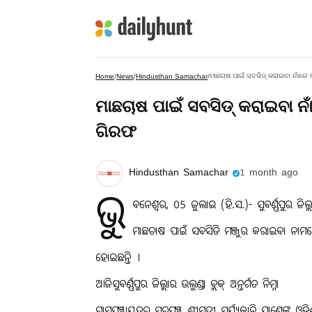
ମାଛଚାଷ ପାଇଁ ସବସିଡ୍ କରାଇବା ନାଁର
Home
/
News
/
Hindusthan Samachar
/
ମାଛଚାଷ ପାଇଁ ସବସିଡ୍ କରାଇବା ନ
ଗିରଫ
Hindusthan Samachar
1 month ago
ଭୁ
ବନେଶ୍ୱର, 05 ଜୁଲାଇ (ହି.ସ.)- ସୁବର୍ଣ୍ଣପୁର ଜିଲ୍ଲ
ମାଛଚାଷ ପାଇଁ ସବସିଡି ମଞ୍ଜୁର କରାଇବା ନାମରେ 
ହୋଇଛନ୍ତି ।
ଆଜିସୁବର୍ଣ୍ଣପୁର ଜିଲ୍ଲାର ଉଲୁଣ୍ଡା ବ୍ଲକ୍ ଅନ୍ତର୍ଗତ ନିମ୍ନା
ଗ୍ରାମପଞ୍ଚାୟତର ସରପଞ୍ଚ ଶ୍ରୀମତୀ ସୂର୍ଯ୍ୟକାନ୍ତି ପାଣ୍ଡେଙ୍କୁ ଓଡ଼ି