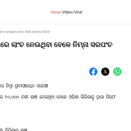
|
|
News
Video
Viral
େ ଲାଂଚ ନେଉଥିବା ବେଳେ ନିମ୍ନା ସରପଂଚ ଗିରଫ
ାଁରେ ଲାଂଚ ନେଉଥିବା ବେଳେ ନିମ୍ନା ସରପଂଚ
ାର ନିମ୍ନା ଗ୍ରାମପଞ୍ଚାୟତ ସରପଞ୍ଚ
୨୦,୦୦୦ ଟଙ୍କା ଲାଞ୍ଚ ନେଉଥିବା ବେଳେ ଓଡ଼ିଶା ଭିଜିଲାନ୍ସ ଦ୍ୱାରା ଗିରଫ
ଶା ଭିଜିଲାନ୍ସ ଲାଞ୍ଚ