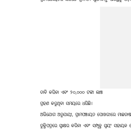
ଦାବି କରିବା ଏବଂ ୨୦,୦୦୦ ଟଙ୍କା ଲାଞ୍ଚ
ଗ୍ରହଣ କରୁଥିବା ସମୟରେ ଧରିଛି।
ଅଭିଯୋଗ ଅନୁଯାୟୀ, ଗ୍ରାମପଞ୍ଚାୟତ ପୋଖରୀରେ ମାଛଚା
ଚୁକ୍ତିପତ୍ରରେ ସ୍ୱାକ୍ଷର କରିବା ଏବଂ ସମ୍ପୃକ୍ତ ସ୍ୱୟଂ ସହାୟକ ଗୋ