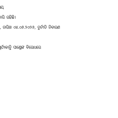
 ଆୟ
ଜାରି ରହିଛି।
, ତାରିଖ ୦୪.୦୬.୨୦୨୬, ଦୁର୍ନୀତି ନିବାରଣ
୍ୟକାନ୍ତି ପାଣ୍ଡେଙ୍କ ବିରୋଧରେ