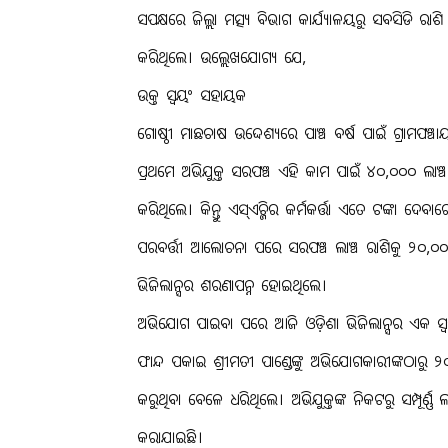
ସପକ୍ଷରେ ଜିଲ୍ଲା ମତ୍ସ୍ୟ ବିଭାଗ କାର୍ଯ୍ୟାଳୟରୁ ସବସିଡି ରା
କରିଥିଲେ। ଉଲ୍ଲେଖଯୋଗ୍ୟ ଯେ,
ଉକ୍ତ ସ୍ୱୟଂ ସହାୟକ
ଗୋଷ୍ଠୀ ମାଛଚାଷ ଉଦ୍ଦେଶ୍ୟରେ ପାଞ୍ଚ ବର୍ଷ ପାଇଁ ଗ୍ରାମପଞ୍
ପ୍ରଥମେ ଅଭିଯୁକ୍ତ ସରପଞ୍ଚ ଏହି କାମ ପାଇଁ ୪୦,୦୦୦ ଲାଞ୍ଚ
କରିଥିଲେ। କିନ୍ତୁ ଏସ୍ଏଚ୍ଜିର କର୍ମକର୍ତ୍ତା ଏତେ ଟଙ୍କା ଦେବ
ପରବର୍ତ୍ତୀ ଆଲୋଚନା ପରେ ସରପଞ୍ଚ ଲାଞ୍ଚ ରାଶିକୁ ୨୦
ଭିଜିଲାନ୍ସର ଶରଣାପନ୍ନ ହୋଇଥିଲେ।
ଅଭିଯୋଗ ପାଇବା ପରେ ଆଜି ଓଡ଼ିଶା ଭିଜିଲାନ୍ସର ଏକ ସ୍ୱତ
ଫାନ୍ଦ ପକାଇ ଶ୍ରୀମତୀ ପାଣ୍ଡେଙ୍କୁ ଅଭିଯୋଗକାରୀଙ୍କଠାରୁ ୨
କରୁଥିବା ବେଳେ ଧରିଥିଲେ। ଅଭିଯୁକ୍ତଙ୍କ ନିକଟରୁ ସମ୍ପୂର୍ଣ୍
କରାଯାଇଛି।