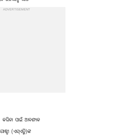
ADVERTISEMENT
ଷ କରିବା ପାଇଁ ଆବଶ୍ୟକ
ଷ୍ଠୀ (ଏସ୍ଏଚ୍ଜି)ଙ୍କ