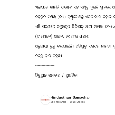
ଏହାପରେ ଶ୍ରୀମତି ପାଣ୍ଡେଙ୍କ ସହ ସମ୍ପୃକ୍ତ ଦୁଇଟି ସ୍ଥାନରେ
ବହିର୍ଭୂତ ସମ୍ପତ୍ତି (ଡିଏ) ଦୃଷ୍ଟିକୋଣରୁ ଏକକାଳୀନ ଚଢ଼ାଉ 
ଏହି ଘଟଣାରେ ସମ୍ବଲପୁର ଭିଜିଲାନ୍ସ ଥାନା ମାମଲା ନଂ-୧୦
(ସଂଶୋଧନ) ଆଇନ, ୨୦୧୮ର ଧାରା-୭
ଅନୁଯାୟୀ ରୁଜୁ କରାଯାଇଛି। ଅଭିଯୁକ୍ତ ସରପଞ୍ଚ ଶ୍ରୀମତୀ ସୂର୍ଯ
ତଦନ୍ତ ଜାରି ରହିଛି।
---------------
ହିନ୍ଦୁସ୍ଥାନ ସମାଚାର / ସ୍ୱାଗତିକା
Hindusthan Samachar
28k
followers
191k
Stories