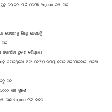
ଶି ମୁକ୍ତ କରାଇବା ପାଇଁ ସରପଞ୍ଚ ୨୦,୦୦୦ ଲାଞ୍ଚ ଦାବି
ଚାୟତ ପୋଖରୀକୁ ଲିଜ୍ରେ ନେଇଛନ୍ତି।
 ଦାବି
ାରେ ଅସମର୍ଥତା ପ୍ରକାଶ କରିଥିଲେ।
,୦୦୦କୁ କମାଇଥିଲେ। ଅନ୍ୟ କୌଣସି ଉପାୟ ନପାଇ ଅଭିଯୋଗକାରୀ ଓଡ଼ିଶା
ନ୍ତ୍ର ଦଳ
୦,୦୦୦ ଲାଞ୍ଚ ଗ୍ରହଣ
ଣ ଲାଞ୍ଚ ରାଶି ୨୦,୦୦୦ ଟଙ୍କା ଜବତ