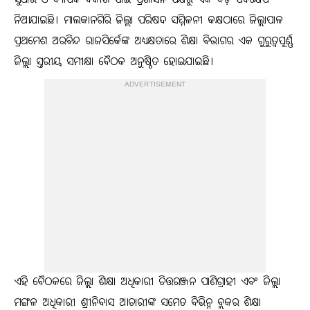
ସୁଧାର ଓ ବ୍ୟାପକ ବିକାଶ ପାଇଁ ପ୍ରଶାସନ ପକ୍ଷରୁ ଏକ ବଡ଼ ପଦକ୍ଷେପ
ନିଆଯାଇଛି। ମାଲକାନଗିରି ଜିଲ୍ଲା ପରିଷଦ ସମ୍ମିଳନୀ କକ୍ଷଠାରେ ଜିଲ୍ଲାପାଳ
ପ୍ରଥମେଶ ଅରବିନ୍ଦ ରାଜସିର୍କେଙ୍କ ଅଧ୍ୟକ୍ଷତାରେ ଶିକ୍ଷା ବିଭାଗର ଏକ ଗୁରୁତ୍ୱପୂର୍ଣ୍ଣ
ଜିଲ୍ଲା ସ୍ତରୀୟ ସମୀକ୍ଷା ବୈଠକ ଅନୁଷ୍ଠିତ ହୋଇଯାଇଛି।
ADVERTISEMENT
ଏହି ବୈଠକରେ ଜିଲ୍ଲା ଶିକ୍ଷା ଅଧିକାରୀ ଚିତ୍ତରଞ୍ଜନ ପାଣିଗ୍ରାହୀ ଏବଂ ଜିଲ୍ଲା
ମଙ୍ଗଳ ଅଧିକାରୀ ଶ୍ରୀନିବାସ ଆଚାରୀଙ୍କ ସମେତ ବିଭିନ୍ନ ବ୍ଲକର ଶିକ୍ଷା