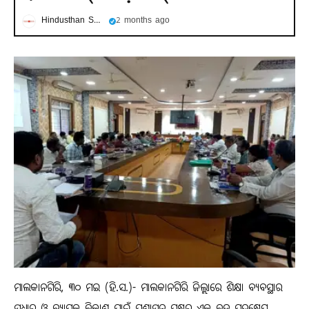
Hindusthan Samachar
2 months ago
ମାଲକାନଗିରି, ୩୦ ମଇ (ହି.ସ.)- ମାଲକାନଗିରି ଜିଲ୍ଲାରେ ଶିକ୍ଷା ବ୍ୟବସ୍ଥାର