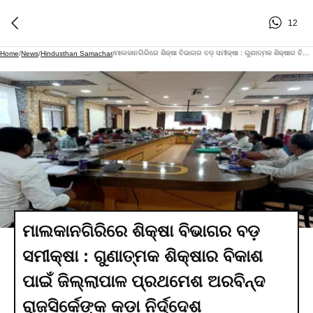
12
ମାଲକାନଗିରିରେ ଶିକ୍ଷା ବିଭାଗର ବଡ଼ ସମୀକ୍ଷା : ଗୁଣାତ୍ମକ ଶିକ୍ଷାର ବିକାଶ ପାଇଁ ଜିଲ୍ଲାପାଳ ପ୍ରଥମେଶ ଅରବିନ୍ଦ ରାଜସିର୍କେଙ୍କ କଡ଼ା ନିର୍ଦ୍ଦେଶ
Home
/
News
/
Hindusthan Samachar
/
ମାଲକାନଗିରିରେ ଶିକ୍ଷା ବିଭାଗର ବଡ଼
ସମୀକ୍ଷା : ଗୁଣାତ୍ମକ ଶିକ୍ଷାର ବିକାଶ
ପାଇଁ ଜିଲ୍ଲାପାଳ ପ୍ରଥମେଶ ଅରବିନ୍ଦ
ରାଜସିର୍କେଙ୍କ କଡ଼ା ନିର୍ଦ୍ଦେଶ