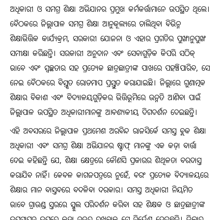
ଅଧିକାରୀ ଓ ସମଗ୍ର ଶିକ୍ଷା ଅଭିଯାନର ପ୍ରମୁଖ କର୍ମକର୍ତ୍ତାମାନେ ଉପସ୍ଥିତ ଥିଲେ।
ବୈଠକରେ ଜିଲ୍ଲାପାଳ ସମଗ୍ର ଶିକ୍ଷା ଆନୁକୂଲ୍ୟରେ ଚାଲିଥିବା ବିଭିନ୍ନ
ଶିକ୍ଷାଭିତ୍ତିକ କାର୍ଯ୍ୟକ୍ରମ, ସରକାରୀ ଯୋଜନା ଓ ଏହାର ପ୍ରଗତିର ପୁଙ୍ଖାନୁପୁଙ୍ଖ
ସମୀକ୍ଷା କରିଛନ୍ତି। ସରକାରୀ ଅନୁଦାନ ଏବଂ ସେବାଗୁଡ଼ିକ କିପରି ସଠିକ୍
ଭାବେ ଏବଂ ସ୍ୱଚ୍ଛତାର ସହ ପ୍ରତ୍ୟେକ ଛାତ୍ରଛାତ୍ରୀଙ୍କ ପାଖରେ ପହଞ୍ଚିପାରିବ, ସେ
ନେଇ ବୈଠକରେ ବିସ୍ତୃତ ରୋଡମାପ ପ୍ରସ୍ତୁତ କରାଯାଇଛି। ଜିଲ୍ଲାରେ ଗୁଣାତ୍ମକ
ଶିକ୍ଷାର ବିକାଶ ଏବଂ ବିଦ୍ୟାଳୟଗୁଡ଼ିକର ଭିତ୍ତିଭୂମିରେ ଉନ୍ନତି ଆଣିବା ପାଇଁ
ଜିଲ୍ଲାପାଳ ଉପସ୍ଥିତ ଅଧିକାରୀମାନଙ୍କୁ ଆବଶ୍ୟକୀୟ ଦିଗଦର୍ଶନ ଦେଇଛନ୍ତି।
ଏହି ଅବସରରେ ଜିଲ୍ଲାପାଳ ପ୍ରଥମେଶ ଅରବିନ୍ଦ ରାଜସିର୍କେ ସମସ୍ତ ବ୍ଲକ ଶିକ୍ଷା
ଅଧିକାରୀ ଏବଂ ସମଗ୍ର ଶିକ୍ଷା ଅଭିଯାନର ଷ୍ଟାଫ୍ ମାନଙ୍କୁ ଏକ କଡ଼ା ବାର୍ତ୍ତା
ଦେଇ କହିଛନ୍ତି ଯେ, ଶିକ୍ଷା କ୍ଷେତ୍ରରେ କୌଣସି ପ୍ରକାରର ଶିଥିଳତା ବରଦାସ୍ତ
କରାଯିବ ନାହିଁ। କେବଳ କାଗଜପତ୍ରରେ ନୁହେଁ, ବରଂ ପ୍ରତ୍ୟେକ ବିଦ୍ୟାଳୟରେ
ଶିକ୍ଷାର ମାନ ବାସ୍ତବରେ ବଦଳିବା ଦରକାର। ସମସ୍ତ ଅଧିକାରୀ ନିୟମିତ
ଭାବେ ଗ୍ରାଉଣ୍ଡ ସ୍ତରରେ ସ୍କୁଲ ପରିଦର୍ଶନ କରିବା ସହ ଶିକ୍ଷକ ଓ ଛାତ୍ରଛାତ୍ରୀଙ୍କ