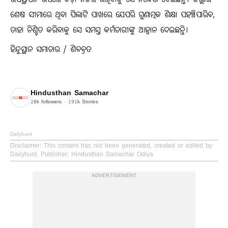
ଉପସ୍ଥାପନ ଉପରେ କଡ଼ା ନଜର ରଖିବାକୁ ସେ ନିର୍ଦ୍ଦେଶ ଦେଇଛନ୍ତି। ଜିଲ୍ଲାର
ଶେଷ ସୀମାରେ ଥିବା ପିଲାଟି ପାଖରେ ଯେପରି ଗୁଣାତ୍ମକ ଶିକ୍ଷା ପହଞ୍ଚିପାରିବ,
ତାହା ନିଶ୍ଚିତ କରିବାକୁ ସେ ସମସ୍ତ କର୍ମଚାରୀଙ୍କୁ ଆହ୍ୱାନ ଦେଇଛନ୍ତି।
ହିନ୍ଦୁସ୍ଥାନ ସମାଚାର / ଶିବବ୍ରତ
Hindusthan Samachar
28k
followers
191k
Stories
Dailyhunt
Disclaimer
: This content has not been generated, created or edited by
Dailyhunt. Publisher: Hindusthan Samachar Odiya
ADVERTISEMENT