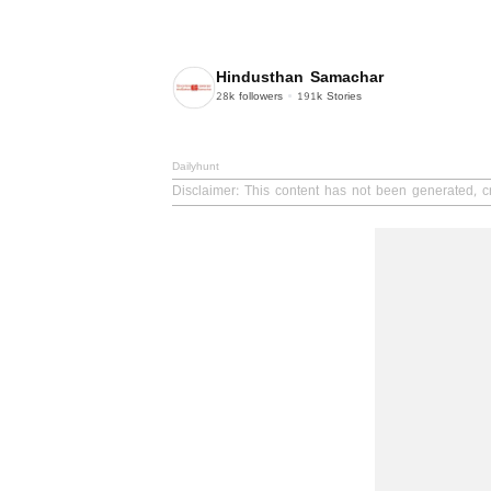
Hindusthan Samachar
28k
followers
191k
Stories
Dailyhunt
Disclaimer
: This content has not been generated, 