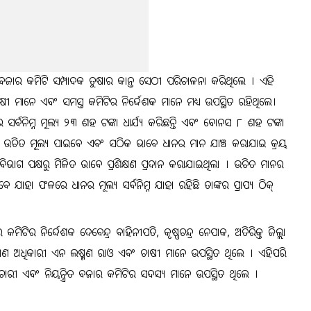
ତ ବଜାର କମିଟି ସମ୍ପାଦକ ତୁଷାର କାନ୍ତ ସେଠୀ ପରିଚାଳନା କରିଥିଲେ । ଏହି
 ମାନେ ଏବଂ ସମସ୍ତ କମିଟିର ନିର୍ଦ୍ଦେଶକ ମାନେ ମଧ୍ୟ ଉପସ୍ଥିତ ରହିଥିଲେ।
ସର୍ବନିମ୍ନ ମୂଲ୍ୟ ୨୩ ଶହ ଟଙ୍କା ଧାର୍ଯ୍ୟ କରିଛନ୍ତି ଏବଂ ବୋନସ ୮ ଶହ ଟଙ୍କା
ନର ଉଚିତ ମୂଲ୍ୟ ପାଇବେ ଏବଂ ସଠିକ ଭାବେ ଧାନର ମାନ ଯାଞ୍ଚ କରାଯାଇ କ୍ରୟ
ିଭାଗ ପକ୍ଷରୁ ମିଳିତ ଭାବେ ପ୍ରଶିକ୍ଷଣ ପ୍ରଦାନ କରାଯାଇଥିଲା । ଉଚିତ ମାନର
ଯାହା ଫଳରେ ଧାନର ମୂଲ୍ୟ ସର୍ବନିମ୍ନ ଯାହା ରହିଛି ତାଙ୍କର ପ୍ରାପ୍ୟ ଠିକ୍
କମିଟିର ନିର୍ଦ୍ଦେଶକ ଦେବେନ୍ଦ୍ର ବାହିନୀପତି, କୃଷ୍ଣଚନ୍ଦ୍ର ନେପାକ, ଅତିରିକ୍ତ ଜିଲ୍ଲା
ଅଧିକାରୀ ଏନ ଲଷ୍ମଣ ରାଓ ଏବଂ ଚାଷୀ ମାନେ ଉପସ୍ଥିତ ଥିଲେ । ଏହିପରି
୍ମଚାରୀ ଏବଂ ନିୟନ୍ତ୍ରିତ ବଜାର କମିଟିର ସଦସ୍ୟ ମାନେ ଉପସ୍ଥିତ ଥିଲେ ।