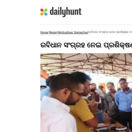
ରବିଧାନ ସଂଗ୍ରହ ନେଇ ପ୍ରଶିକ୍ଷଣ ଏବ
Home
/
News
/
Hindusthan Samachar
/
ରବିଧାନ ସଂଗ୍ରହ ନେଇ ପ୍ରଶିକ୍ଷ