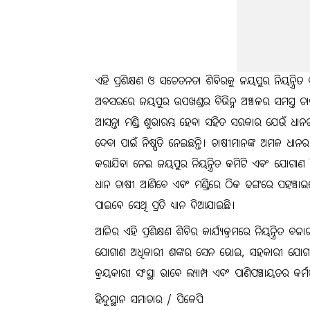
ଏହି ପ୍ରଶିକ୍ଷଣ ଓ ସଚେତନତା ଶିବିରକୁ ଜୟପୁର ନିୟନ୍ତ୍ରି
ଅବସରରେ ଜୟପୁର ଉପଖଣ୍ଡର ବିଭିନ୍ନ ଅଞ୍ଚଳର ସମସ୍ତ ଚାଷୀ
ଆସନ୍ତା ମଣ୍ଡି ଶୁଭାରମ୍ଭ ହେବା ସହିତ ସରକାର ଯେଉଁ ଧାନର 
ଦେବା ପାଇଁ ନିଷ୍ପତି ନେଇଛନ୍ତି। ଚାଷୀମାନଙ୍କ ଅମଳ ଧା
କରାଯିବା ନେଇ ଜୟପୁର ନିୟନ୍ତ୍ରିତ କମିଟି ଏବଂ ଯୋଗାଣ ବ
ଧାନ ଚାଷୀ ଆଣିବେ ଏବଂ ମଣ୍ଡିରେ ଠିକ ଢଙ୍ଗରେ ପହଞ୍ଚାଇବେ 
ପାଇବେ ସେଥି ପ୍ରତି ଧ୍ୟାନ ଦିଆଯାଇଛି।
ଆଜିର ଏହି ପ୍ରଶିକ୍ଷଣ ଶିବିର କାର୍ଯ୍ୟକ୍ରମରେ ନିୟନ୍ତ୍ରିତ ବଜାର 
ଯୋଗାଣ ଅଧିକାରୀ ଶଙ୍କର ସେନ ଭୋଇ, ସହକାରୀ ଯୋଗାଣ 
କ୍ରୟକାରୀ ସଂସ୍ଥା ଭାବେ ଲ୍ୟାମ୍ପ ଏବଂ ପାଣିପଞ୍ଚାୟତର କର
ହିନ୍ଦୁସ୍ଥାନ ସମାଚାର / ପିକେପି