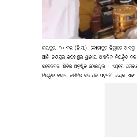
ଜୟପୁର, ୩୦ ମଇ (ହି.ସ.)- କୋରାପୁଟ ଜିଲ୍ଲାରେ ଆସନ୍ତା 
ଆଜି ଜୟପୁର ଉପଖଣ୍ଡର ସ୍ଥାନୀୟ ଆଞ୍ଚଳିକ ନିୟନ୍ତ୍ରିତ ବଜ
ସଚେତନତା ଶିବିର ଅନୁଷ୍ଠିତ ହୋଇଥିଲା । ଏଥିରେ ସମବାୟ
ନିୟନ୍ତ୍ରିତ ବଜାର କମିଟିର ସଭାପତି ଯଦୁମଣି ନାୟକ ଏବଂ 