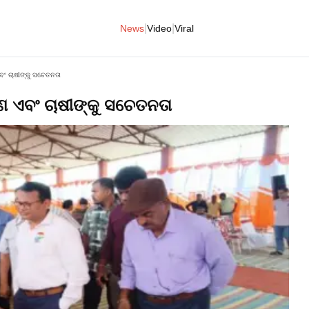
|
|
News
Video
Viral
ଂ ଚାଷୀଙ୍କୁ ସଚେତନତା
ଣ ଏବଂ ଚାଷୀଙ୍କୁ ସଚେତନତା