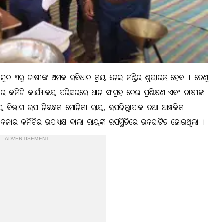
ଜୁନ ୩ରୁ ଚାଷୀଙ୍କ ଅମଳ ରବିଧାନ କ୍ରୟ ନେଇ ମଣ୍ଡିର ଶୁଭାରମ୍ଭ ହେବ । ତେଣୁ
ାର କମିଟି କାର୍ଯ୍ୟାଳୟ ପରିସରରେ ଧାନ ସଂଗ୍ରହ ନେଇ ପ୍ରଶିକ୍ଷଣ ଏବଂ ଚାଷୀଙ୍କ
 ବିଭାଗ ଉପ ନିବନ୍ଧକ ମୋନିକା ରାୟ, ଉପଜିଲ୍ଲାପାଳ ତଥା ଆଞ୍ଚଳିକ
ବଜାର କମିଟିର ଉପାଧ୍ୟକ୍ଷ ଵାଲା ରାୟଙ୍କ ଉପସ୍ଥିତିରେ ଉଦଘାଟିତ ହୋଇଥିଲା ।
ADVERTISEMENT