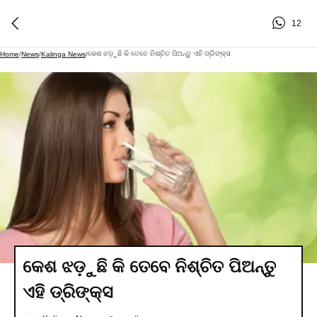
12
କେଶ ଝଡ଼ୁଛି କି ତେବେ ନିଶ୍ଚିତ ପିଅନ୍ତୁ ଏହି ଡ୍ରିଙ୍କ୍ସ
Home
/
News
/
Kalinga News
/
କେଶ ଝଡ଼ୁଛି କି ତେବେ ନିଶ୍ଚିତ ପିଅନ୍ତୁ
ଏହି ଡ୍ରିଙ୍କ୍ସ