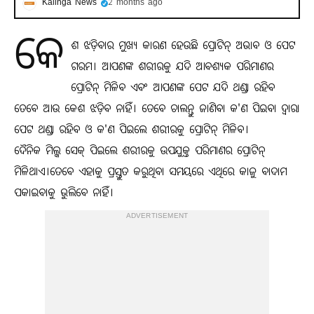
Kalinga News
2 months ago
କେ
ଶ ଝଡ଼ିବାର ମୁଖ୍ୟ କାରଣ ହେଉଛି ପ୍ରୋଟିନ୍ ଅଭାବ ଓ ପେଟ
ଗରମ। ଆପଣଙ୍କ ଶରୀରକୁ ଯଦି ଆବଶ୍ୟକ ପରିମାଣର
ପ୍ରୋଟିନ୍ ମିଳିବ ଏବଂ ଆପଣଙ୍କ ପେଟ ଯଦି ଥଣ୍ଡା ରହିବ
ତେବେ ଆଉ କେଶ ଝଡ଼ିବ ନାହିଁ। ତେବେ ଚାଲନ୍ତୁ ଜାଣିବା କ'ଣ ପିଇବା ଦ୍ୱାରା
ପେଟ ଥଣ୍ଡା ରହିବ ଓ କ'ଣ ପିଇଲେ ଶରୀରକୁ ପ୍ରୋଟିନ୍ ମିଳିବ।
ଦୈନିକ ମିଲ୍କ ସେକ୍ ପିଇଲେ ଶରୀରକୁ ଉପଯୁକ୍ତ ପରିମାଣର ପ୍ରୋଟିନ୍
ମିଳିଥାଏ।ତେବେ ଏହାକୁ ପ୍ରସ୍ତୁତ କରୁଥିବା ସମୟରେ ଏଥିରେ କାଜୁ ବାଦାମ
ପକାଇବାକୁ ଭୁଲିବେ ନାହିଁ।
ADVERTISEMENT