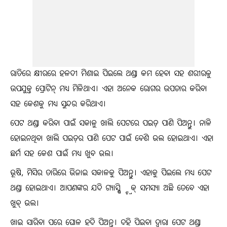
ରାତିରେ କ୍ଷୀରରେ ହଳଦୀ ମିଶାଇ ପିଇଲେ ଥଣ୍ଡା କମ ହେବା ସହ ଶରୀରକୁ
ଉପଯୁକ୍ତ ପ୍ରୋଟିନ୍ ମଧ୍ୟ ମିଳିଥାଏ। ଏହା ଅନେକ ରୋଗର ଉପଚାର କରିବା
ସହ କେଶକୁ ମଧ୍ୟ ସୁନ୍ଦର କରିଥାଏ।
ପେଟ ଥଣ୍ଡା କରିବା ପାଇଁ ସକାଳୁ ଖାଲି ପେଟରେ ପଇଡ଼ ପାଣି ପିଅନ୍ତୁ। ନାଳି
ହୋଇନଥିବା ଖାଲି ପଇଡ଼ର ପାଣି ପେଟ ପାଇଁ ବେଶି ଭଲ ହୋଇଥାଏ। ଏହା
ଛର୍ମ ସହ କେଶ ପାଇଁ ମଧ୍ୟ ଖୁବ ଭଲ।
ଭୂଷି, ମିସିର ତାରିରେ ଭିଜାଇ ସକାଳକୁ ପିଅନ୍ତୁ। ଏହାକୁ ପିଇଲେ ମଧ୍ୟ ପେଟ
ଥଣ୍ଡା ହୋଇଥାଏ। ଆପଣଙ୍କର ଯଦି ଗ୍ୟାସ୍ଷ୍ଟ୍ରିକ୍ ସମସ୍ୟା ଅଛି ତେବେ ଏହା
ଖୁବ୍ ଭଲ।
ଖାଇ ସାରିବା ପରେ ଘୋଳ ହଦି ପିଅନ୍ତୁ। ଦହି ପିଇବା ଦ୍ୱାରା ପେଟ ଥଣ୍ଡା