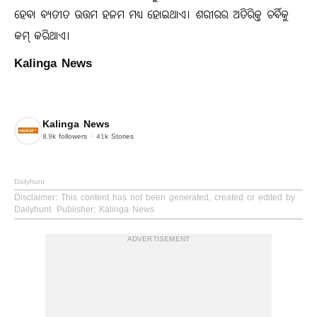
ହେବା ବ୍ୟତୀତ ଉତ୍ତମ ହଜମ ମଧ୍ୟ ହୋଇଥାଏ। ଶରୀରର ଅତିରିକ୍ତ ଚର୍ବିକୁ
କମ୍ କରିଥାଏ।
Kalinga News
Kalinga News
8.9k
followers
41k
Stories
Dailyhunt
Disclaimer
: This content has not been generated, created or edited by
Dailyhunt. Publisher: Kalinga News
ADVERTISEMENT