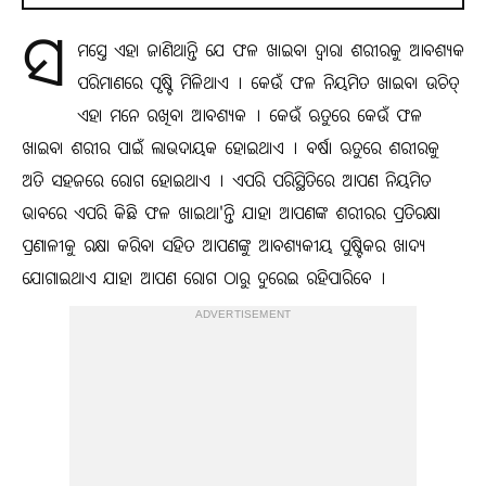
ସ
ମସ୍ତେ ଏହା ଜାଣିଥାନ୍ତି ଯେ ଫଳ ଖାଇବା ଦ୍ୱାରା ଶରୀରକୁ ଆବଶ୍ୟକ
ପରିମାଣରେ ପୃଷ୍ଟି ମିଳିଥାଏ । କେଉଁ ଫଳ ନିୟମିତ ଖାଇବା ଉଚିତ୍
ଏହା ମନେ ରଖିବା ଆବଶ୍ୟକ । କେଉଁ ଋତୁରେ କେଉଁ ଫଳ
ଖାଇବା ଶରୀର ପାଇଁ ଲାଭଦାୟକ ହୋଇଥାଏ । ବର୍ଷା ଋତୁରେ ଶରୀରକୁ
ଅତି ସହଜରେ ରୋଗ ହୋଇଥାଏ । ଏପରି ପରିସ୍ଥିତିରେ ଆପଣ ନିୟମିତ
ଭାବରେ ଏପରି କିଛି ଫଳ ଖାଇଥା'ନ୍ତି ଯାହା ଆପଣଙ୍କ ଶରୀରର ପ୍ରତିରକ୍ଷା
ପ୍ରଣାଳୀକୁ ରକ୍ଷା କରିବା ସହିତ ଆପଣଙ୍କୁ ଆବଶ୍ୟକୀୟ ପୁଷ୍ଟିକର ଖାଦ୍ୟ
ଯୋଗାଇଥାଏ ଯାହା ଆପଣ ରୋଗ ଠାରୁ ଦୁରେଇ ରହିପାରିବେ ।
ADVERTISEMENT