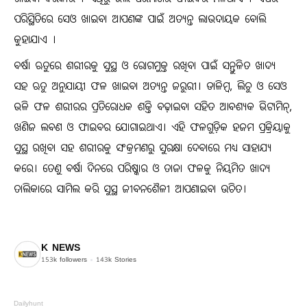
ପରିସ୍ଥିତିରେ ସେଓ ଖାଇବା ଆପଣଙ୍କ ପାଇଁ ଅତ୍ୟନ୍ତ ଲାଭଦାୟକ ବୋଲି
କୁହାଯାଏ ।
ବର୍ଷା ଋତୁରେ ଶରୀରକୁ ସୁସ୍ଥ ଓ ରୋଗମୁକ୍ତ ରଖିବା ପାଇଁ ସନ୍ତୁଳିତ ଖାଦ୍ୟ
ସହ ଋତୁ ଅନୁଯାୟୀ ଫଳ ଖାଇବା ଅତ୍ୟନ୍ତ ଜରୁରୀ। ଡାଳିମ୍ବ, ଲିଚୁ ଓ ସେଓ
ଭଳି ଫଳ ଶରୀରର ପ୍ରତିରୋଧକ ଶକ୍ତି ବଢ଼ାଇବା ସହିତ ଆବଶ୍ୟକ ଭିଟାମିନ୍,
ଖଣିଜ ଲବଣ ଓ ଫାଇବର ଯୋଗାଇଥାଏ। ଏହି ଫଳଗୁଡ଼ିକ ହଜମ ପ୍ରକ୍ରିୟାକୁ
ସୁସ୍ଥ ରଖିବା ସହ ଶରୀରକୁ ସଂକ୍ରମଣରୁ ସୁରକ୍ଷା ଦେବାରେ ମଧ୍ୟ ସାହାଯ୍ୟ
କରେ। ତେଣୁ ବର୍ଷା ଦିନରେ ପରିଷ୍କାର ଓ ତାଜା ଫଳକୁ ନିୟମିତ ଖାଦ୍ୟ
ତାଲିକାରେ ସାମିଲ କରି ସୁସ୍ଥ ଜୀବନଶୈଳୀ ଆପଣାଇବା ଉଚିତ।
K NEWS
153k
followers
143k
Stories
Dailyhunt