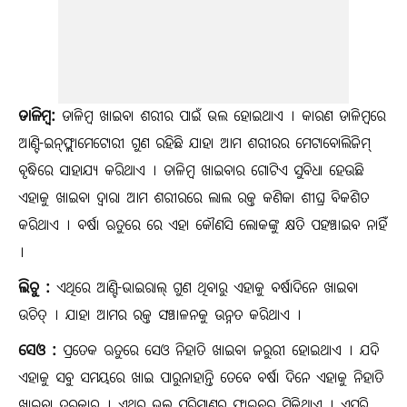
ଡାଳିମ୍ବ:
ଡାଳିମ୍ବ ଖାଇବା ଶରୀର ପାଇଁ ଭଲ ହୋଇଥାଏ । କାରଣ ଡାଳିମ୍ବରେ
ଆଣ୍ଟି-ଇନ୍‌ଫ୍ଲାମେଟୋରୀ ଗୁଣ ରହିଛି ଯାହା ଆମ ଶରୀରର ମେଟାବୋଲିଜିମ୍
ବୃଦ୍ଧିରେ ସାହାଯ୍ୟ କରିଥାଏ । ଡାଳିମ୍ବ ଖାଇବାର ଗୋଟିଏ ସୁବିଧା ହେଉଛି
ଏହାକୁ ଖାଇବା ଦ୍ୱାରା ଆମ ଶରୀରରେ ଲାଲ ରକ୍ତ କଣିକା ଶୀଘ୍ର ବିକଶିତ
କରିଥାଏ । ବର୍ଷା ଋତୁରେ ରେ ଏହା କୌଣସି ଲୋକଙ୍କୁ କ୍ଷତି ପହଞ୍ଚାଇବ ନାହିଁ
।
ଲିଚୁ :
ଏଥିରେ ଆଣ୍ଟି-ଭାଇରାଲ୍ ଗୁଣ ଥିବାରୁ ଏହାକୁ ବର୍ଷାଦିନେ ଖାଇବା
ଉଚିତ୍ । ଯାହା ଆମର ରକ୍ତ ସଞ୍ଚାଳନକୁ ଉନ୍ନତ କରିଥାଏ ।
ସେଓ :
ପ୍ରତେକ ଋତୁରେ ସେଓ ନିହାତି ଖାଇବା ଜରୁରୀ ହୋଇଥାଏ । ଯଦି
ଏହାକୁ ସବୁ ସମୟରେ ଖାଇ ପାରୁନାହାନ୍ତି ତେବେ ବର୍ଷା ଦିନେ ଏହାକୁ ନିହାତି
ଖାଇବା ଦରକାର । ଏଥିରୁ ଭଲ ପରିମାଣର ଫାଇବର ମିଳିଥାଏ । ଏପରି