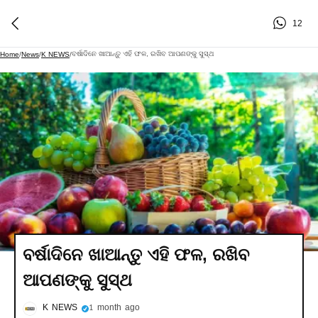
12
ବର୍ଷାଦିନେ ଖାଆନ୍ତୁ ଏହି ଫଳ, ରଖିବ ଆପଣଙ୍କୁ ସୁସ୍ଥ
Home
/
News
/
K NEWS
/
ବର୍ଷାଦିନେ ଖାଆନ୍ତୁ ଏହି ଫଳ, ରଖିବ
ଆପଣଙ୍କୁ ସୁସ୍ଥ
K NEWS
1 month ago