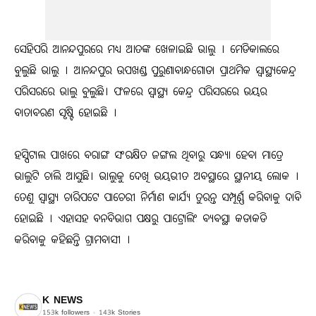
ସେହିପରି ଆନନ୍ଦପୁରରେ ମଧ୍ୟ ଆତଙ୍କ ଖେଳାଇଛି ଭାଲୁ । ମେଡିକାଲରେ
ବୁଲୁଛି ଭାଲୁ । ଆନନ୍ଦପୁର ଉପଖଣ୍ଡ ପୁରୁଣାବାନ୍ଧଗୋଡା ପ୍ରାଥମିକ ସ୍ବାସ୍ଥ୍ଯକେନ୍ଦ୍ର
ପରିସରରେ ଭାଲୁ ବୁଲୁଛି। ଫଳରେ ସ୍ବାସ୍ଥ୍ଯ କେନ୍ଦ୍ର ପରିସରରେ ଭୟର
ବାତାବରଣ ସୃଷ୍ଟି ହୋଇଛି ।
ହସ୍ପିଟାଲ ପାଖରେ ବରାଙ୍ଗ ସଂରକ୍ଷିତ ଜଙ୍ଗଲ ଥିବାରୁ ସନ୍ଧ୍ୟା ହେବା ମାତ୍ରେ
ଭାଲୁଟି ଚାଲି ଆସୁଛି। ଭାଲୁକୁ ଦେଖି ଭୟଭୀତ ଅବସ୍ଥାରେ ସ୍ଥାନୀୟ ଲୋକ ।
ତେଣୁ ସ୍ବାସ୍ଥ୍ୟ ଚାରିପଟେ ପାଚେରୀ ନିର୍ମାଣ କାର୍ଯ୍ୟ ତୁରନ୍ତ ସମ୍ପୂର୍ଣ୍ଣ କରିବାକୁ ଦାବି
ହୋଇଛି । ଏହାସହ ବନବିଭାଗ ପକ୍ଷରୁ ପାଟ୍ରୋଲିଂ ବ୍ୟବସ୍ଥା କଡାକଡି
କରିବାକୁ କହିଛନ୍ତି ଗ୍ରାମବାସୀ ।
K NEWS
153k
followers
143k
Stories