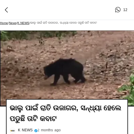
12
ଭାଲୁ ପାଇଁ ରାତି ଉଜାଗର, ସନ୍ଧ୍ୟା ହେଲେ ପଡୁଛି ତାଟି କବାଟ
Home
/
News
/
K NEWS
/
ଭାଲୁ ପାଇଁ ରାତି ଉଜାଗର, ସନ୍ଧ୍ୟା ହେଲେ
ପଡୁଛି ତାଟି କବାଟ
K NEWS
2 months ago