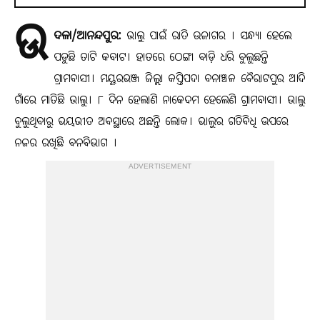
ଉ
ଦଳା/ଆନନ୍ଦପୁର:
ଭାଲୁ ପାଇଁ ରାତି ଉଜାଗର । ସନ୍ଧ୍ୟା ହେଲେ
ପଡୁଛି ତାଟି କବାଟ। ହାତରେ ଠେଙ୍ଗା ବାଡ଼ି ଧରି ବୁଲୁଛନ୍ତି
ଗ୍ରାମବାସୀ। ମୟୂରଭଞ୍ଜ ଜିଲ୍ଲା କପ୍ତିପଦା ବନାଞ୍ଚଳ ବୈରାଟପୁର ଆଦି
ଗାଁରେ ମାତିଛି ଭାଲୁ। ୮ ଦିନ ହେଲାଣି ନାକେଦମ ହେଲେଣି ଗ୍ରାମବାସୀ। ଭାଲୁ
ବୁଲୁଥିବାରୁ ଭୟଭୀତ ଅବସ୍ଥାରେ ଅଛନ୍ତି ଲୋକ। ଭାଲୁର ଗତିବିଧି ଉପରେ
ନଜର ରଖିଛି ବନବିଭାଗ ।
ADVERTISEMENT