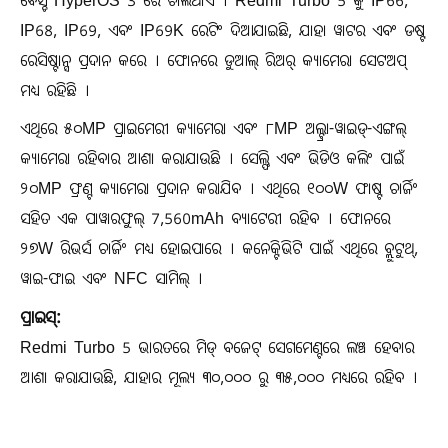
ବେସ୍ଡ HyperOS 3 ରେ ଚାଲିଥାଏ । Redmi Turbo 5 କୁ IP66,
IP68, IP69, ଏବଂ IP69K ରେଟିଂ ଦିଆଯାଇଛି, ଯାହା ୱାଟର ଏବଂ ଡଷ୍ଟ
ରେସିଷ୍ଟାନ୍ସ ପ୍ରଦାନ କରେ । ଫୋନରେ ଡୁଆଲ୍ ରିଅର୍ କ୍ୟାମେରା ସେଟଅପ୍
ମଧ୍ୟ ରହିଛି ।
ଏଥିରେ ୫୦MP ପ୍ରାଇମେରୀ କ୍ୟାମେରା ଏବଂ ୮MP ଅଲ୍ଟ୍ରା-ୱାଇଡ୍-ଏଙ୍ଗଲ୍
କ୍ୟାମେରା ରହିବାର ଆଶା କରାଯାଉଛି । ସେଲ୍ଫି ଏବଂ ଭିଡିଓ କଲିଂ ପାଇଁ
୨୦MP ଫ୍ରଣ୍ଟ କ୍ୟାମେରା ପ୍ରଦାନ କରାଯିବ । ଏଥିରେ ୧୦୦W ଫାଷ୍ଟ ଚାର୍ଜିଂ
ସହିତ ଏକ ପାୱାରଫୁଲ୍ 7,560mAh ବ୍ୟାଟେରୀ ରହିବ । ଫୋନରେ
୨୭W ରିଭର୍ସ ଚାର୍ଜିଂ ମଧ୍ୟ ହୋଇପାରେ । କନେକ୍ଟିଭିଟି ପାଇଁ ଏଥିରେ ବ୍ଲୁଟୁଥ୍,
ୱାଇ-ଫାଇ ଏବଂ NFC ସାମିଲ୍ ।
ପ୍ରାଇସ୍:
Redmi Turbo 5 ଭାରତରେ ମିଡ୍ ବଜେଟ୍ ସେଗମେଣ୍ଟରେ ଲଞ୍ଚ ହେବାର
ଆଶା କରାଯାଉଛି, ଯାହାର ମୂଲ୍ୟ ୩୦,୦୦୦ ରୁ ୩୫,୦୦୦ ମଧ୍ୟରେ ରହିବ ।