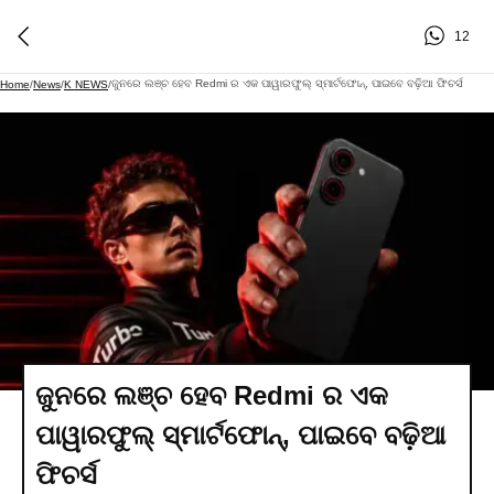
12
ଜୁନରେ ଲଞ୍ଚ ହେବ Redmi ର ଏକ ପାୱାରଫୁଲ୍ ସ୍ମାର୍ଟଫୋନ୍, ପାଇବେ ବଢ଼ିଆ ଫିଚର୍ସ
Home
/
News
/
K NEWS
/
ଜୁନରେ ଲଞ୍ଚ ହେବ Redmi ର ଏକ
ପାୱାରଫୁଲ୍ ସ୍ମାର୍ଟଫୋନ୍, ପାଇବେ ବଢ଼ିଆ
ଫିଚର୍ସ