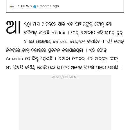
K NEWS
2 months ago
ଆ
ସନ୍ତା ମାସ ଆରମ୍ଭରେ ଆଉ ଏକ ପାୱାରଫୁଲ୍ ଫୋନ୍ ଲଞ୍ଚ
କରିବାକୁ ଯାଉଛି Redmi । ଚୀନ୍ କମ୍ପାନୀର ଏହି ଫୋନ୍ ଜୁନ୍
୨ ରେ ଭାରତୀୟ ବଜାରରେ ଉପସ୍ଥାପନ କରାଯିବ । ଏହି ଫୋନ୍
ନିକଟରେ ଚୀନ୍ ବଜାରରେ ପ୍ରଚଳନ କରାଯାଇଥିଲା । ଏହି ଫୋନ୍
Amazon ରେ ଲିଷ୍ଟ ହୋଇଛି । କମ୍ପାନୀ ଫୋନର ଏକ ମାଇକ୍ରୋ ପେଜ୍
ମଧ୍ୟ ତିଆରି କରିଛି, ଯେଉଁଠାରେ ଫୋନର ଅନେକ ଫିଚର୍ସ ପ୍ରକାଶ ପାଇଛି ।
ADVERTISEMENT