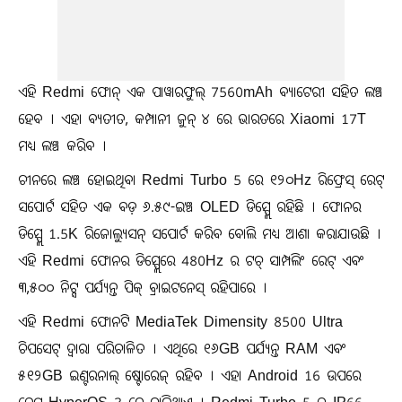
ଏହି Redmi ଫୋନ୍ ଏକ ପାୱାରଫୁଲ୍ 7560mAh ବ୍ୟାଟେରୀ ସହିତ ଲଞ୍ଚ
ହେବ । ଏହା ବ୍ୟତୀତ, କମ୍ପାନୀ ଜୁନ୍ ୪ ରେ ଭାରତରେ Xiaomi 17T
ମଧ୍ୟ ଲଞ୍ଚ କରିବ ।
ଚୀନରେ ଲଞ୍ଚ ହୋଇଥିବା Redmi Turbo 5 ରେ ୧୨୦Hz ରିଫ୍ରେସ୍ ରେଟ୍
ସପୋର୍ଟ ସହିତ ଏକ ବଡ଼ ୬.୫୯-ଇଞ୍ଚ OLED ଡିସ୍ପ୍ଲେ ରହିଛି । ଫୋନର
ଡିସ୍ପ୍ଲେ 1.5K ରିଜୋଲ୍ୟୁସନ୍ ସପୋର୍ଟ କରିବ ବୋଲି ମଧ୍ୟ ଆଶା କରାଯାଉଛି ।
ଏହି Redmi ଫୋନର ଡିସ୍ପ୍ଲେରେ 480Hz ର ଟଚ୍ ସାମ୍ପଲିଂ ରେଟ୍ ଏବଂ
୩,୫୦୦ ନିଟ୍ସ ପର୍ଯ୍ୟନ୍ତ ପିକ୍ ବ୍ରାଇଟନେସ୍ ରହିପାରେ ।
ଏହି Redmi ଫୋନଟି MediaTek Dimensity 8500 Ultra
ଚିପସେଟ୍ ଦ୍ୱାରା ପରିଚାଳିତ । ଏଥିରେ ୧୬GB ପର୍ଯ୍ୟନ୍ତ RAM ଏବଂ
୫୧୨GB ଇଣ୍ଟରନାଲ୍ ଷ୍ଟୋରେଜ୍ ରହିବ । ଏହା Android 16 ଉପରେ