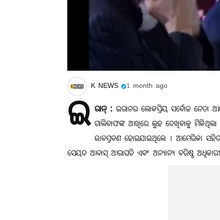
K NEWS
1 month ago
ଇ
ରାନ୍ :
ଇରାନର ଲୋକପ୍ରିୟ ସର୍ବୋଚ୍ଚ ନେତା ଆୟ
ଗାଲିବାଫଙ୍କ ଆଖିରେ ଲୁହ ଦେଖିବାକୁ ମିଳିଥିଲା
ଭାବପ୍ରବଣ ହୋଇଯାଇଥିଲେ । ଆମେରିକା ସହିତ 
ସେୟଦ ଆବାସ୍ ଆରାଘଚି ଏବଂ ଅନ୍ୟାନ୍ୟ ବରିଷ୍ଠ ଅଧିକାର