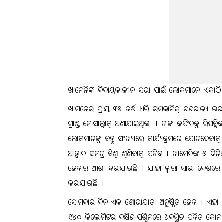
ଖାମେନିଙ୍କ ବିଦାୟକାଳୀନ ସଭା ପାଇଁ ଲୋକମାନେ ଏକାଠି 
ଖାମନେଇ ପ୍ରାୟ ୩୬ ବର୍ଷ ଧରି ଇସଲାମିକ୍ ଗଣରାଜ୍ୟ ଇର
ଗ୍ରାଣ୍ଡ ମୋସାଲ୍ଲାକୁ ଅଣାଯାଇଥିଲା । ତାଙ୍କ କଫିନକୁ ରିପବ
ଲୋକମାନଙ୍କୁ ବହୁ ସଂଖ୍ୟାରେ କାର୍ଯ୍ୟକ୍ରମରେ ଯୋଗଦେବା
ଆହ୍ୱାନ ସମଗ୍ର ବିଶ୍ୱ ଶୁଣିବାକୁ ପଡିବ । ଖାମେନିଙ୍କ ୬ ଦ
ହେବାର ଆଶା କରାଯାଉଛି । ଯାହା ଦ୍ବାରା ସାରା ଦେଶରେ ବ
କରାଯାଇଛି ।
ସୋମବାର ଦିନ ଏକ ଶୋଭାଯାତ୍ରା ଅନୁଷ୍ଠିତ ହେବ । ଏହା ପର
୧୪୦ କିଲୋମିଟର ଦକ୍ଷିଣ-ପଶ୍ଚିମରେ ଅବସ୍ଥିତ ପବିତ୍ର