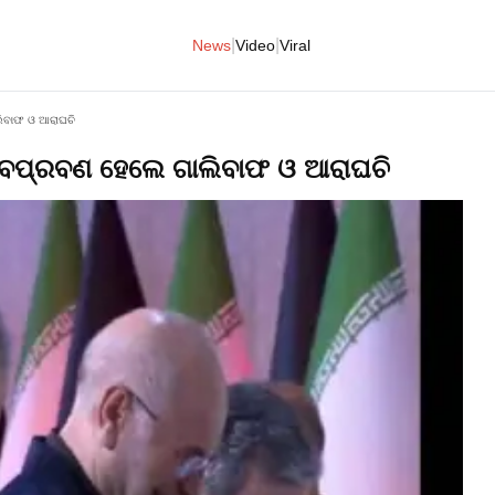
|
|
News
Video
Viral
ଲିବାଫ ଓ ଆରାଘଚି
ଭାବପ୍ରବଣ ହେଲେ ଗାଲିବାଫ ଓ ଆରାଘଚି