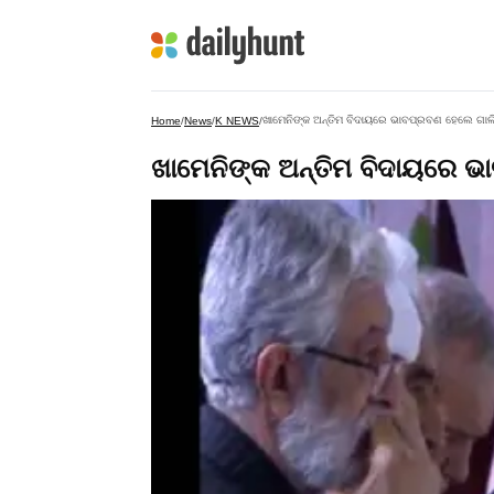
ଖାମେନିଙ୍କ ଅନ୍ତିମ ବିଦାୟରେ ଭାବପ୍ରବଣ ହେଲେ ଗା
Home
/
News
/
K NEWS
/
ଖାମେନିଙ୍କ ଅନ୍ତିମ ବିଦାୟରେ 