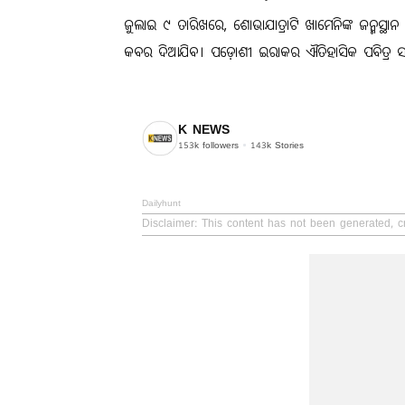
ଜୁଲାଇ ୯ ତାରିଖରେ, ଶୋଭାଯାତ୍ରାଟି ଖାମେନିଙ୍କ ଜନ୍ମସ୍ଥ
କବର ଦିଆଯିବ। ପଡ଼ୋଶୀ ଇରାକର ଐତିହାସିକ ପବିତ୍ର ସହ
K NEWS
153k
followers
143k
Stories
Dailyhunt
Disclaimer
: This content has not been generated, c