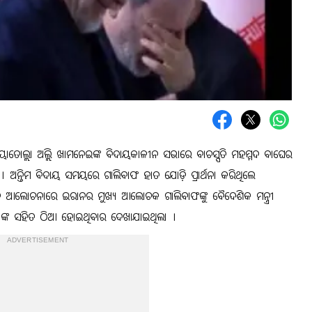
ାତୋଲ୍ଲା ଅଲ୍ଲି ଖାମନେଇଙ୍କ ବିଦାୟକାଳୀନ ସଭାରେ ବାଚସ୍ପତି ମହମ୍ମଦ ବାଘେର
 । ଅନ୍ତିମ ବିଦାୟ ସମୟରେ ଗାଲିବାଫ ହାତ ଯୋଡ଼ି ପ୍ରାର୍ଥନା କରିଥିଲେ
ଆଲୋଚନାରେ ଇରାନର ମୁଖ୍ୟ ଆଲୋଚକ ଗାଲିବାଫଙ୍କୁ ବୈଦେଶିକ ମନ୍ତ୍ରୀ
ୀଙ୍କ ସହିତ ଠିଆ ହୋଇଥିବାର ଦେଖାଯାଇଥିଲା ।
ADVERTISEMENT