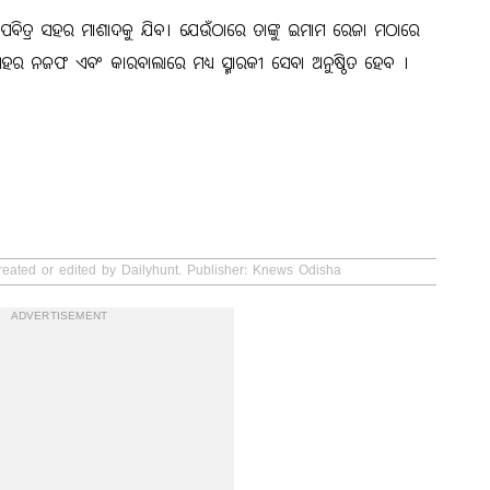
ାନ ପବିତ୍ର ସହର ମାଶାଦକୁ ଯିବ। ଯେଉଁଠାରେ ତାଙ୍କୁ ଇମାମ ରେଜା ମଠାରେ
ର ନଜଫ ଏବଂ କାରବାଲାରେ ମଧ୍ୟ ସ୍ମାରକୀ ସେବା ଅନୁଷ୍ଠିତ ହେବ ।
reated or edited by Dailyhunt. Publisher: Knews Odisha
ADVERTISEMENT