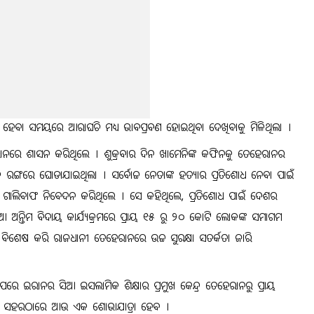
ହେବା ସମୟରେ ଆରାଘଚି ମଧ୍ୟ ଭାବପ୍ରବଣ ହୋଇଥିବା ଦେଖିବାକୁ ମିଳିଥିଲା ।
ାନରେ ଶାସନ କରିଥିଲେ । ଶୁକ୍ରବାର ଦିନ ଖାମେନିଙ୍କ କଫିନକୁ ତେହେରାନର
୍ଲିକ ରଙ୍ଗରେ ଘୋଡାଯାଇଥିଲା । ସର୍ବୋଚ୍ଚ ନେତାଙ୍କ ହତ୍ୟାର ପ୍ରତିଶୋଧ ନେବା ପାଇଁ
କୁ ଗାଲିବାଫ ନିବେଦନ କରିଥିଲେ । ସେ କହିଥିଲେ, ପ୍ରତିଶୋଧ ପାଇଁ ଦେଶର
ିନିଆ ଅନ୍ତିମ ବିଦାୟ କାର୍ଯ୍ୟକ୍ରମରେ ପ୍ରାୟ ୧୫ ରୁ ୨୦ କୋଟି ଲୋକଙ୍କ ସମାଗମ
ିଶେଷ କରି ରାଜଧାନୀ ତେହେରାନରେ ଉଚ୍ଚ ସୁରକ୍ଷା ସତର୍କତା ଜାରି
େ ଇରାନର ସିଆ ଇସଲାମିକ ଶିକ୍ଷାର ପ୍ରମୁଖ କେନ୍ଦ୍ର ତେହେରାନରୁ ପ୍ରାୟ
 କୋମ ସହରଠାରେ ଆଉ ଏକ ଶୋଭାଯାତ୍ରା ହେବ ।