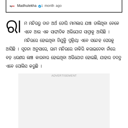
Madhulekha
1 month ago
ରା
ମ ମନ୍ଦିରରୁ ଦାନ ଅର୍ଥ ଚୋରି ମାମଲାର ଯାଞ୍ଚ ଚାଲିଥିବା ବେଳେ
ଏବେ ଆଉ ଏକ ସାଙ୍ଘାତିକ ଅଭିଯୋଗ ସାମ୍ନାକୁ ଆସିଛି ।
ମନ୍ଦିରରେ ହୋଇଥିବା ନିଯୁକ୍ତି ପ୍ରକ୍ରିୟା ଏବେ ସନ୍ଦେହ ଘେରକୁ
ଆସିଛି । ସୂଚନା ଅନୁସାରେ, ରାମ ମନ୍ଦିରରେ ଚାକିରି କରାଇଦେବା ନାଁରେ
ବଡ଼ ଧରଣର ଲାଞ୍ଚ କାରବାର ହୋଇଥିବା ଅଭିଯୋଗ ହୋଇଛି, ଯାହାର ତଦନ୍ତ
ଏବେ ପୋଲିସ କରୁଛି ।
ADVERTISEMENT