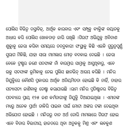
ପୋଲିସ ବିଭିନ୍ନ ଦସ୍ତାବିଜ୍, ଆର୍ଥିକ କାରବାର ଏବଂ ସମ୍ପୃକ୍ତ ବ୍ୟକ୍ତିଙ୍କ ବୟାନକୁ
ଆଧାର କରି ପୋଲିସ ଖୋଳତାଡ଼ ଜାରି ରଖିଛି ।ଗିରଫ ଅଭିଯୁକ୍ତ ଅବିନାଶ
ଶୁକ୍ଲାକୁ ଜେରା କରିବା ସମୟରେ ତଦନ୍ତକାରୀ ସଂସ୍ଥାକୁ କିଛି ଏଭଳି ଗୁରୁତ୍ୱପୂର୍ଣ୍ଣ
ସୁରାଗ ମିଳିଛି, ଯାହା ସାରା ମାମଲାର ମୋଡ଼ ବଦଳାଇ ଦେଇଛି । ଜେରା
ବେଳେ ଟ୍ରଷ୍ଟର ଜଣେ ସଦସ୍ୟଙ୍କ ନାଁ ବାରମ୍ବାର ସାମ୍ନାକୁ ଆସୁଥିବାରୁ, ଏବେ
ଉକ୍ତ ସଦସ୍ୟଙ୍କ ଭୂମିକାକୁ ନେଇ ପୁଲିସ ଛାନଭିନ୍‌ ଆରମ୍ଭ କରିଛି । ମନ୍ଦିର
ନିଯୁକ୍ତିରେ କୌଣସି ପ୍ରକାରର ଆର୍ଥିକ ଅନିୟମିତତା ହୋଇଛି କି ନାହିଁ, ତାହାର
ସତ୍ୟାସତ୍ୟ ଜାଣିବାକୁ ଚେଷ୍ଟା କରାଯାଉଛି ।ରାମ ମନ୍ଦିର ପ୍ରତିଷ୍ଠାନର ବିଭିନ୍ନ
ପଦବୀରେ ପ୍ରାୟ ୧୨୫ ଜଣ କର୍ମଚାରୀଙ୍କୁ ନିଯୁକ୍ତି ଦିଆଯାଇଥିଲା । ଏମାନଙ୍କ
ମଧ୍ୟରୁ ଅନେକ ପ୍ରାର୍ଥୀ ଚାକିରି ପାଇବା ପାଇଁ ମୋଟା ଅଙ୍କର ଟଙ୍କା ଦେଇଥିବା
ଅଭିଯୋଗ ହୋଇଛି । ମନ୍ଦିରରୁ ଦାନ ଅର୍ଥ ଚୋରି ମାମଲାରେ ଗିରଫ ହୋଇ
ଏବେ ବିଚାର ବିଭାଗୀୟ ହାଜତରେ ଥିବା ଅନୁକଳ୍ପ ମିଶ୍ର ଏବଂ ଲବକୁଶ