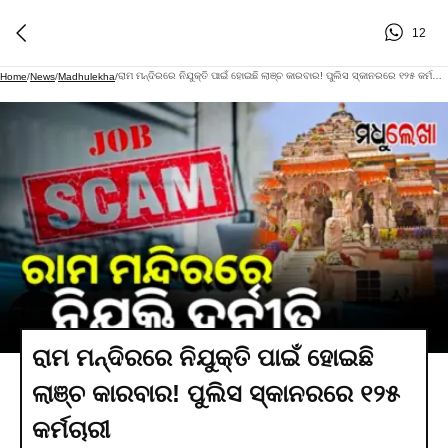
12
ରାମ ମନ୍ଦିରରେ ନିଯୁକ୍ତି ପାଇଁ ହୋଇଛି ଲାଞ୍ଚ କାରବାର! ପୁଲିସ ସ୍କାନରରେ ୧୨୫ କର୍ମଚାରୀ
Home
/
News
/
Madhulekha
/
ରାମ ମନ୍ଦିରରେ ନିଯୁକ୍ତି ପାଇଁ ହୋଇଛି
ଲାଞ୍ଚ କାରବାର! ପୁଲିସ ସ୍କାନରରେ ୧୨୫
କର୍ମଚାରୀ