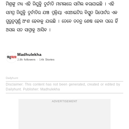
ମିଶ୍ରଙ୍କୁ ମଧ୍ୟ ଏହି ନିଯୁକ୍ତି ଦୁର୍ନୀତି ମାମଲାରେ ସାମିଲ କରାଯାଇଛି । ଏହି
ସମଗ୍ର ନିଯୁକ୍ତି ଦୁର୍ନୀତିର ଯାଞ୍ଚ ପ୍ରକ୍ରିୟା ଏସଆଇଟିର ବିସ୍ତୃତ ରିପୋର୍ଟର ଏକ
ଗୁରୁତ୍ୱପୂର୍ଣ୍ଣ ଅଂଶ ହେବାକୁ ଯାଉଛି । ତେବେ ତଦନ୍ତ ଶେଷ ହେବା ପରେ ହିଁ
ଅସଲ ସତ ସାମ୍ନାକୁ ଆସିବ ।
Madhulekha
2.8k
followers
14k
Stories
Dailyhunt
Disclaimer
: This content has not been generated, created or edited by
Dailyhunt. Publisher: Madhulekha
ADVERTISEMENT