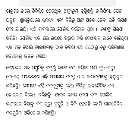
ଡାକ୍ତରଖାନାରେ ଚିକିତ୍ସିତ ହେଉଥିବା ଆକ୍ରାନ୍ତଙ୍କ ଦୃଷ୍ଟିଶକ୍ତି ଚାଲିଯିବା, ପେଟ
ଯନ୍ତ୍ରଣା, ଶ୍ୱାସକ୍ରିୟାରେ ସମସ୍ୟା ଏବଂ ବିଭିନ୍ନ ଅଙ୍ଗ ଅଚଳ ହେବା ଭଳି ଲକ୍ଷଣ
ଦେଖାଯାଇଛି। ଏହି ମାମଲାରେ ପୋଲିସ ବର୍ତ୍ତମାନ ସୁଦ୍ଧା ୮ ଜଣଙ୍କୁ ଗିରଫ
କରିଛି। ପୋଲିସ ଏକ ଘର ଉପରେ ଚଢ଼ାଉ କରି ବେଆଇନ ଭାବେ ଚାଲିଥିବା
ଏକ ମଦ ତିଆରି କାରଖାନାକୁ ଠାବ କରିବା ସହ ସେଠାରୁ ବହୁ ପରିମାଣର
କେମିକାଲ୍ ଜବତ କରିଛି।
ବେଆଇନ ମଦ ପ୍ରସ୍ତୁତିକୁ ସମ୍ପୂର୍ଣ୍ଣ ଭାବେ ବନ୍ଦ କରିବା ପାଇଁ ମୁଖ୍ୟମନ୍ତ୍ରୀ
ଦେବେନ୍ଦ୍ର ଫଡନବୀଶ ଏହି ମାମଲାର ତଦନ୍ତ ଭାର କ୍ରାଇମବ୍ରାଞ୍ଚକୁ ହସ୍ତାନ୍ତର
କରିଛନ୍ତି। ସେପଟେ ଏହି ମଦମୃତ୍ୟୁକୁ ନେଇ ବିଭିନ୍ନ ରାଜନୈତିକ ଦଳ
ଜୋରଦାର ବିରୋଧ କରିଛନ୍ତି। ଶାସକ ଦଳର ନେତା ଏବଂ ପୋଲିସ
ଜାଣତରେ ବିଷାକ୍ତ ମଦ ମୃତ୍ୟୁ ପ୍ରସ୍ତୁତି ଓ ବିକ୍ରି ହେଉଛି ବୋଲି ରାଜନୈତିକ
ଦଳଗୁଡିକ ଅଭିଯୋଗ କରିଛନ୍ତି।