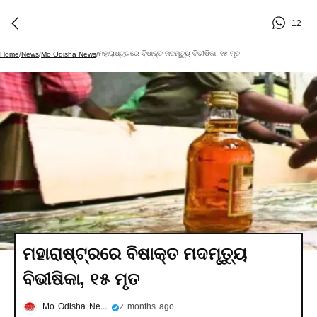
12
ମହାରାଷ୍ଟ୍ରରେ ବିଷାକ୍ତ ମଦମୃତ୍ୟୁ ବିଭୀଷିକା, ୧୫ ମୃତ
Home
/
News
/
Mo Odisha News
/
ମହାରାଷ୍ଟ୍ରରେ ବିଷାକ୍ତ ମଦମୃତ୍ୟୁ
ବିଭୀଷିକା, ୧୫ ମୃତ
Mo Odisha News
2 months ago