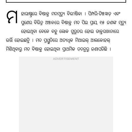
ମ
ହାରାଷ୍ଟ୍ରରେ ବିଷାକ୍ତ ମଦମୃତ୍ୟୁ ବିଭୀଷିକା । ପିମ୍ପରି-ଚିଞ୍ଚୱାଡ଼ ଏବଂ
ପୁଣେର ବିଭିନ୍ନ ଅଞ୍ଚଳରେ ବିଷାକ୍ତ ମଦ ପିଇ ପ୍ରାୟ ୧୫ ଜଣଙ୍କ ମୃତ୍ୟୁ
ହୋଇଥିବା ବେଳେ ବହୁ ଲୋକ ଗୁରୁତର ହୋଇ ଡାକ୍ତରଖାନାରେ
ଭର୍ତ୍ତି ହୋଇଛନ୍ତି । ମଦ ପ୍ରସ୍ତୁତିରେ ଅତ୍ୟଧିକ ମିଥାଇଲ୍ ଆଲକୋହଲ୍
ମିଶିଥିବାରୁ ମଦ ବିଷାକ୍ତ ହୋଇଥିବା ପ୍ରାଥମିକ ତଦନ୍ତରୁ ଜଣାପଡିଛି ।
ADVERTISEMENT