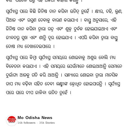
ବରଂ ପରଦିନ ଘରୁ ଏହି ଅଳିଆ ବାହାର କରନ୍ତୁ ।
ସୂର୍ଯ୍ୟାସ୍ତ ପରେ କିଛି ଜିନିଷ ଦାନ କରିବା ଉଚିତ୍ ନୁହେଁ । କ୍ଷୀର, ଦହି, ଲୁଣ,
ପିଆଜ ଏବଂ ରସୁଣ ଦେବାକୁ ବାରଣ କରାଯାଏ । ବାସ୍ତୁ ଅନୁସାରେ, ଏହି
ଜିନିଷ ଦାନ କରିବା ଦ୍ୱାରା ଚନ୍ଦ୍ର ଏବଂ ଶୁକ୍ର ଦୁର୍ବଳ ହୋଇଯାଇଥାଏ ଏବଂ
ଜୀବନରୁ ସୁଖ ଏବଂ ଶାନ୍ତି ଦୂର ହୋଇଯାଏ । ଏପରି କରିବା ଦ୍ୱାରା ବାସ୍ତୁ
ଦୋଷ ମଧ୍ୟ ଦେଖାଦେଇପାରେ ।
ସୂର୍ଯ୍ୟାସ୍ତ ପରେ କିମ୍ବା ସୂର୍ଯ୍ୟାସ୍ତ ସମୟରେ ଶୋଇବାକୁ ଅଶୁଭ ବୋଲି ମଧ୍ୟ
ବିବେଚନା କରାଯାଏ । ଏହି ସମୟରେ ଯେଉଁମାନେ ଶୋଇଥାଆନ୍ତି ସେମାନେ
ଦୁର୍ଭାଗ୍ୟ ଆଡକୁ ଗତି କରି ଥାଆନ୍ତି । ସନ୍ଧ୍ୟାରେ ଶୋଇବା ଦ୍ୱାରା ମାନସିକ
ଚାପ ମଧ୍ୟ ବଢ଼ିବା ସହିତ ଦେବୀ ଲକ୍ଷ୍ମୀଙ୍କ କ୍ରୋଧିତ ହୋଇପାରନ୍ତି । ସୂର୍ଯ୍ୟାସ୍ତ
ପରେ ଘରେ ଦୀପ ଜାଳିବା ଉଚିତ ନୁହେଁ ।
Mo Odisha News
16k
followers
35k
Stories