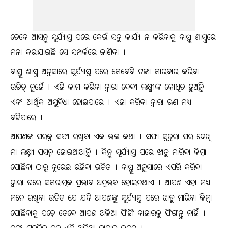
ତେବେ ଆସନ୍ତୁ ସୂର୍ଯ୍ୟାସ୍ତ ପରେ କେଉଁ ସବୁ କାର୍ଯ୍ୟ ନ କରିବାକୁ ବାସ୍ତୁ ଶାସ୍ତ୍ରରେ
ମନା କରାଯାଇଛି ସେ ସମ୍ପର୍କରେ ଜାଣିବା ।
ବାସ୍ତୁ ଶାସ୍ତ୍ର ଅନୁସାରେ ସୂର୍ଯ୍ୟାସ୍ତ ପରେ କେବେବି ଟଙ୍କା କାରବାର କରିବା
ଉଚିତ୍ ନୁହେଁ । ଏହି କାମ କରିବା ଦ୍ୱାରା ଦେବୀ ଲକ୍ଷ୍ମୀଙ୍କ କ୍ରୋଧିତ ହୁଅନ୍ତି
ଏବଂ ଆର୍ଥିକ ଅସୁବିଧା ହୋଇପାରେ । ଏହା କରିବା ଦ୍ୱାରା ଋଣ ମଧ୍ୟ
ବଢିପାରେ ।
ଆପଣଙ୍କ ଘରକୁ ସଫା ରଖିବା ଏକ ଭଲ କଥା । ସଫା ସୁତୁରା ଘର ଦେଖି
ମା ଲକ୍ଷ୍ମୀ ପ୍ରସନ୍ନ ହୋଇଥାଆନ୍ତି । କିନ୍ତୁ ସୂର୍ଯ୍ୟାସ୍ତ ପରେ ଝାଡୁ ମାରିବା କିମ୍ବା
ପୋଛିବା ଠାରୁ ଦୂରେଇ ରହିବା ଉଚିତ । ବାସ୍ତୁ ଅନୁସାରେ ଏପରି କରିବା
ଦ୍ୱାରା ଘରେ ସକରାତ୍ମକ ପ୍ରଭାବ ଅନୁଭବ ହୋଇନଥାଏ । ଆପଣ ଏହା ମଧ୍ୟ
ମନେ ରଖିବା ଉଚିତ ଯେ ଯଦି ଆପଣଙ୍କୁ ସୂର୍ଯ୍ୟାସ୍ତ ପରେ ଝାଡୁ ମାରିବା କିମ୍ବା
ପୋଛିବାକୁ ପଡ଼େ ତେବେ ଆପଣ ଅଳିଆ ଫିଙ୍ଗି ବାହାରକୁ ଫିଙ୍ଗନ୍ତୁ ନାହିଁ ।