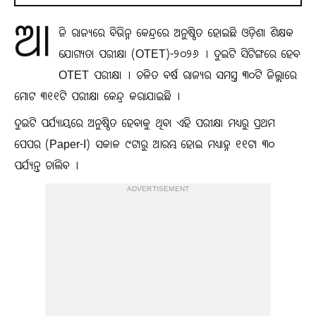
ଆ
ଜି ରାଜ୍ୟରେ ବିଭିନ୍ନ କେନ୍ଦ୍ରରେ ଅନୁଷ୍ଠିତ ହୋଇଛି ଓଡ଼ିଶା ଶିକ୍ଷକ
ଯୋଗ୍ୟତା ପରୀକ୍ଷା (OTET)-୨୦୨୬ । ଦୁଇଟି ସିଟିଙ୍ଗରେ ହେବ
OTET ପରୀକ୍ଷା । ଚଳିତ ବର୍ଷ ରାଜ୍ୟର ସମସ୍ତ ୩୦ଟି ଜିଲ୍ଲାରେ
ମୋଟ ୩୧୧ଟି ପରୀକ୍ଷା କେନ୍ଦ୍ର କରାଯାଇଛି ।
ଦୁଇଟି ପର୍ଯ୍ୟାୟରେ ଅନୁଷ୍ଠିତ ହେବାକୁ ଥିବା ଏହି ପରୀକ୍ଷା ମଧ୍ୟରୁ ପ୍ରଥମ
ପେପର (Paper-I) ସକାଳ ୯ଟାରୁ ଆରମ୍ଭ ହୋଇ ମଧ୍ୟାହ୍ନ ୧୧ଟା ୩୦
ପର୍ଯ୍ୟନ୍ତ ଚାଲିବ ।
ADVERTISEMENT