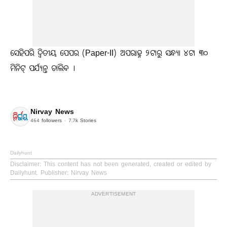
ସେହିପରି ଦ୍ୱିତୀୟ ପେପର (Paper-II) ଅପରାହ୍ନ ୨ଟାରୁ ସନ୍ଧ୍ୟା ୪ଟା ୩୦
ମିନିଟ୍ ପର୍ଯ୍ୟନ୍ତ ଚାଲିବ ।
Nirvay News
464
followers
7.7k
Stories
Dailyhunt
Disclaimer
: This content has not been generated, created or edited by
Dailyhunt. Publisher: Nirvay News
ADVERTISEMENT