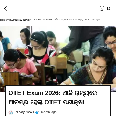
12
OTET Exam 2026: ଆଜି ରାଜ୍ୟରେ ଆରମ୍ଭ ହେଲା OTET ପରୀକ୍ଷା
Home
/
News
/
Nirvay News
/
OTET Exam 2026: ଆଜି ରାଜ୍ୟରେ
ଆରମ୍ଭ ହେଲା OTET ପରୀକ୍ଷା
Nirvay News
1 month ago