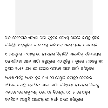
ଆଜି ଜେନେରାଲ ଏନଏସ ରାଜା ସୁବ୍ରମଣି ସିଡିଏସ୍ ଭାବରେ ଦାୟିତ୍ୱ ଗ୍ରହଣ
କରିଛନ୍ତି। ଆନୁଷ୍ଠାନିକ ଭବେ ତାଙ୍କୁ ଗାର୍ଡ ଅଫ୍ ଅନର ପ୍ରଦାନ କରାଯାଇଛି।
୧ ସେପ୍ଟେମ୍ବର ୨୦୨୫ରୁ ସେ ନ୍ୟାସନାଲ ସିକ୍ୟୁରିଟି କାଉନସିଲ୍ ସଚିବାଳୟର
ପରାମର୍ଶଦାତା ଭାବେ କାର୍ଯ୍ୟ କରୁଥିଲେ। ଏହାପୂର୍ବରୁ ୧ ଜୁଲାଇ ୨୦୨୪ରୁ ୩୧
ଜୁଲାଇ ୨୦୨୫ ଯାଏ ସେ ସେନାର ଉପାଧ୍ୟକ୍ଷ ଭାବେ କାର୍ଯ୍ୟ କରିଥିଲେ।
୨୦୨୩ ମାର୍ଚ୍ଚରୁ ୨୦୨୪ ଜୁନ ଯାଏ ସେ ସେଣ୍ଟ୍ରାଲ କମାଣ୍ଡର ଜେନରାଲ
ଅଫିସର କମାଣ୍ଡିଂ ଇନ-ଚିଫ୍ ଭାବେ କାର୍ଯ୍ୟ କରିଥିଲେ। ନ୍ୟାସନାଲ ଡିଫେନ୍ସ
ଏକାଡେମୀରେ ଗ୍ରାଜୁଏସନ୍ ପରେ ୧୪ ଡିସେମ୍ବର ୧୯୮୫ ରେ ଅଷ୍ଟମ
ବଟାଲିଅନ ଗରଓ୍ବାଲି ରାଇଫଲ୍ସ ରେ କାର୍ଯ୍ୟ ଆରମ୍ଭ କରିଥିଲେ।