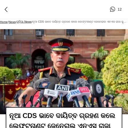
12
ଓଡ଼ିଆ News
ନୂଆ CDS ଭାବେ ଦାୟିତ୍ବ ଗ୍ରହଣ କଲେ ଲେଫ୍ଟନାଣ୍ଟ ଜେନେରାଲ ଏନଏସ ରାଜା ସୁବ୍ରମଣି
Home
/
News
/
/
ନୂଆ CDS ଭାବେ ଦାୟିତ୍ବ ଗ୍ରହଣ କଲେ
ଲେଫ୍ଟନାଣ୍ଟ ଜେନେରାଲ ଏନଏସ ରାଜା