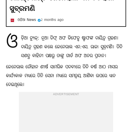
ସୁବ୍ରମଣି
ଓଡ଼ିଆ News
2 months ago
ଓ
ଡ଼ିଆ ନ୍ୟୁଜ୍: ନୂଆ ଚିଫ୍‌ ଅଫ ଡିଫେନ୍ସ ଷ୍ଟାଫଙ୍କ ଦାୟିତ୍ୱ ଗ୍ରହଣ।
ଦାୟିତ୍ୱ ଗ୍ରହଣ କଲେ ଜେନେରାଲ ଏନ.ଏସ. ରାଜା ସୁବ୍ରମଣି। ତିନି
ସଶନ୍ତ୍ର ବାହିନୀ ପକ୍ଷରୁ ତାଙ୍କୁ ଗାର୍ଡ ଅଫ ଅନର ପ୍ରଦାନ।
ଜେନେରାଲ ଚୌହାନ ଶୀର୍ଷ ସାମରିକ ପଦବୀରେ ତିନି ବର୍ଷ ଆଠ ମାସର
କାର୍ଯ୍ୟକାଳ ମଧ୍ୟରେ ତିନି ସେନା ମଧ୍ୟରେ ସମନ୍ୱୟ ଆଣିବା ଉପରେ ଧ୍ୟାନ
ଦେଇଥିଲେ।
ADVERTISEMENT