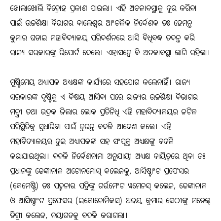
ଖୋଲାଖୋଲି ବିଦ୍ରୋହ ପ୍ରକାଶ ପାଇଲା। ଏହି ଅଚଳାବସ୍ଥାକୁ ଦୂର କରିବା
ପାଇଁ ଉଚ୍ଚଶିକ୍ଷା ବିଭାଗର ବାଲେଶ୍ୱର ଆଂଚଳିକ ନିର୍ଦ୍ଦେଶକ ଡଃ ହେମନ୍ତ
କୁମାର ଘଡାଇ ମହାବିଦ୍ୟାଳୟ ପରିଦର୍ଶନରେ ଆସି ବିଧିବଦ୍ଧ ତଦନ୍ତ କରି
ରାଜ୍ୟ ସରକାରଙ୍କୁ ରିପୋର୍ଟ ଦେଲେ। ଏହାସତ୍ୱେ ବି ଅଚଳାବସ୍ଥା ଲାଗି ରହିଲା।
ମୁଷ୍ଟିମେୟ ଅଧ୍ୟାପକ ଅଧ୍ୟକ୍ଷଙ୍କ କାର୍ଯ୍ୟରେ ସହଯୋଗ କଲେନାହିଁ। ରାଜ୍ୟ
ସରକାରଙ୍କ ଦୃଷ୍ଟିକୁ ଏ ବିଷୟ ଆସିବା ପରେ ରାଜ୍ୟର ଉଚ୍ଚଶିକ୍ଷା ବିଭାଗର
ମନ୍ତ୍ରୀ ତଥା ଭଦ୍ରକ ଜିଲାର ଲୋକ ପ୍ରତିନିଧି ଏହି ମହାବିଦ୍ୟାଳୟର ଜଟିଳ
ପରିସ୍ଥିତିକୁ ସୁଧାରିବା ପାଇଁ ତୁରନ୍ତ ବଦଳି ଆଦେଶ କଲେ। ଏହି
ମହାବିଦ୍ୟାଳୟର ଦୁଇ ଅଧ୍ୟାପକଙ୍କ ସହ ସଂପୃକ୍ତ ଅଧ୍ୟକ୍ଷଙ୍କୁ ବଦଳି
କରାଯାଇଥିଲା। ବଦଳି ନିର୍ଦ୍ଦେଶନାମା ଅନୁଯାୟୀ ଅଧ୍ୟକ୍ଷ ଦାୟିତ୍ୱରେ ଥିବା ଡଃ
ପ୍ରଧାନଙ୍କୁ ଢେଙ୍କାନାଳ ଅଟୋନମୋସ୍ କଲେଜକୁ, ଆସିଷ୍ଟାଂଟ ପ୍ରଫେସର
(କେମେଷ୍ଟ୍ରି) ଡଃ ପଦ୍ମନାଭ ପତ୍ରିଙ୍କୁ ଗର୍ଭମେଂଟ ୱମେନସ୍ କଲେଜ, ଢେଙ୍କାନାଳ
ଓ ଆସିଷ୍ଟାଂଟ ପ୍ରଫେସର (ଇକୋନୋମିକସ୍‌) ଅଜୟ କୁମାର ସେଠୀଙ୍କୁ ମଡେଲ୍
ଡିଗ୍ରୀ କଲେଜ, ନୟାଗଡକୁ ବଦଳି କରାଗଲା।