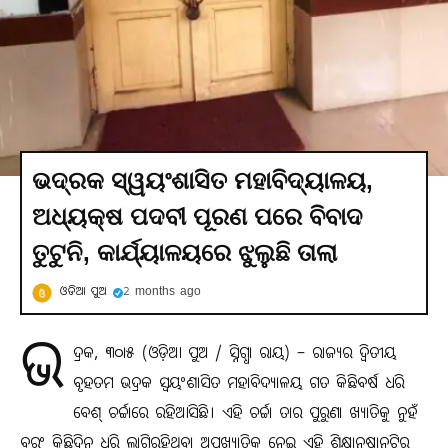
ଭଦ୍ରକ ସ୍ୱୟଂଶାସିତ ମହାବିଦ୍ୟାଳୟ,
ଅଧ୍ୟକ୍ଷ ପଦବୀ ପୂରଣ ପରେ ବିବାଦ
ତୁଟୁନି, କାର୍ଯ୍ୟାଳୟରେ ଝୁଲୁଛି ତାଲା
ଓଡିଆ ପୁଅ
2 months ago
ଭ
ଦ୍ରକ, ୩୦ା୫ (ଓଡ଼ିଆ ପୁଅ / ସ୍ନିଗ୍ଧା ରାୟ) – ରାଜ୍ୟର ଦ୍ୱିତୀୟ
ବୃହତମ ଭଦ୍ରକ ସ୍ୱୟଂଶାସିତ ମହାବିଦ୍ୟାଳୟ ଗତ କିଛିବର୍ଷ ଧରି
ବେଶ୍ ଚର୍ଚ୍ଚାରେ ରହିଆସିଛି। ଏହି ଚର୍ଚ୍ଚା ତାର ପୁରୁଣା ଖ୍ୟାତିକୁ ନୁହଁ
ବରଂ କିଛିଦିନ ଧରି ଲାଗିରହିଥିବା ଅପଖ୍ୟାତିକୁ ନେଇ ଏହି ଶିକ୍ଷାନୁଷ୍ଠାନଟିର