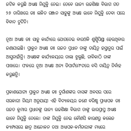
ଜଟିଳ କରୁଛି ଅଧ୍ୟକ୍ଷ ନିଯୁକ୍ତି ନେଇ। ତେବେ ରାଜ୍ୟ ଉଚ୍ଚଶିକ୍ଷା ବିଭାଗ ଗତ
୨୬ ତାରିଖରେ ଡଃ ଲଳିତ ରଞ୍ଜନ ସାହୁଙ୍କୁ ଅଧ୍ୟକ୍ଷ ଭାବେ ନିଯୁକ୍ତି ଦେବା ପରେ
ବିବାଦ ତୁଟିନି।
ନୂଆ ଅଧ୍ୟକ୍ଷ ଡଃ ସାହୁ କାର୍ଯ୍ୟରେ ଯୋଗଦେଇ ବାରଓଳି ଶୁଣ୍ଢିପିଣ୍ଡା ହେଉଥିବାର
ଜଣାଯାଇଛି। ପ୍ରାକ୍ତନ ଅଧ୍ୟକ୍ଷ ଡଃ ରଜତ ପ୍ରଧାନ ତାଙ୍କୁ ଦାୟିତ୍ୱ ହସ୍ତାନ୍ତର ପାଇଁ
ଆସୁନାହାଁନ୍ତି। ଅଧ୍ୟକ୍ଷଙ୍କ କାର୍ଯ୍ୟାଳୟରେ ତାଲା ଝୁଲୁଛି, ଚାବିକାଠି ତାଙ୍କ
ପାଖରେ। ଫଳରେ ନୂଆ ଅଧ୍ୟକ୍ଷ ଅନ୍ୟ ଡିପାର୍ଟମେଂଟରେ ବସି ଦାୟିତ୍ୱ ନିର୍ବାହ
କରୁଛନ୍ତି।
ପ୍ରକାଶଯୋଗ୍ୟ ପ୍ରାକ୍ତନ ଅଧ୍ୟକ୍ଷ ଡଃ ଦୁର୍ଗାଶଙ୍କର ଦାସଙ୍କ ଅବସର ପରେ
ସରକାରୀ ନିୟମ ଅନୁଯାୟୀ ଏହି ବିଦ୍ୟାଳୟର ଜଣେ ବରିଷ୍ଠ ପ୍ରାଧ୍ୟାପକ ଡଃ
ରଜତ କୁମାର ପ୍ରଧାନଙ୍କୁ ରାଜ୍ୟ ଉଚ୍ଚଶିକ୍ଷା ବିଭାଗ ତାଙ୍କୁ ଭାରପ୍ରାପ୍ତ ଅଧ୍ୟକ୍ଷ
ଭାବେ ନିଯୁକ୍ତି ଦେଲେ। ତାଙ୍କ ନିଯୁକ୍ତି ନେଇ କୌଣସି କାରଣରୁ କଲେଜ
କ୍ୟାମ୍ପସରେ ଛାତ୍ର ଆନ୍ଦୋଳନ ତଥା ଅଧ୍ୟାପକ-କର୍ମଚାରୀଙ୍କ ମଧ୍ୟରେ