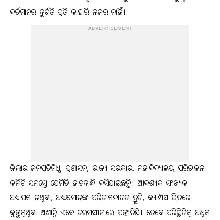
ବର୍ତମାନର ଦୁର୍ଗତି ପ୍ରତି କାହାରି ନଜର ନାହିଁ।
ADVERTISEMENT
ଜିଲାର ଜନପ୍ରତିନିଧି, ପ୍ରଶାସନ, ରାଜ୍ୟ ସରକାର, ମହାବିଦ୍ୟାଳୟ ପରିଚାଳନା
କମିଟି ସମସ୍ତେ ଯେମିତି ହାତବାନ୍ଧି ବସିଯାଇଛନ୍ତି। ଆବଶ୍ୟକ ସଂଖ୍ୟକ
ଅଧ୍ୟାପକ ନଥିବା, ଅଧ୍ୟକ୍ଷମାନଙ୍କ ପରିଚାଳନାଗତ ତ୍ରୁଟି, କ୍ୟାମ୍ପସ ଭିତରେ
କୁହୁଳୁଥିବା ଅଶାନ୍ତି ଏବେ ଚରମସୀମାରେ ପହଂଚିଛି। ତେବେ ପରିସ୍ଥିତିକୁ ଅଧିକ