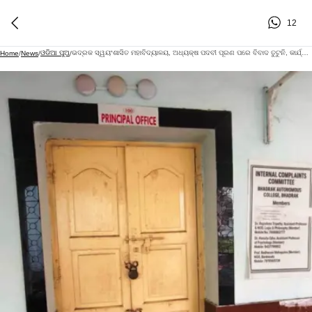
12
ଓଡିଆ ପୁଅ
ଭଦ୍ରକ ସ୍ୱୟଂଶାସିତ ମହାବିଦ୍ୟାଳୟ, ଅଧ୍ୟକ୍ଷ ପଦବୀ ପୂରଣ ପରେ ବିବାଦ ତୁଟୁନି, କାର୍ଯ୍ୟାଳୟରେ ଝୁଲୁଛି ତାଲା
Home
/
News
/
/