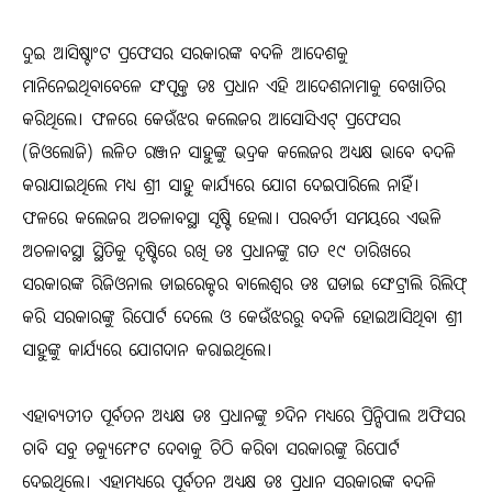
ଦୁଇ ଆସିଷ୍ଟାଂଟ ପ୍ରଫେସର ସରକାରଙ୍କ ବଦଳି ଆଦେଶକୁ
ମାନିନେଇଥିବାବେଳେ ସଂପୃକ୍ତ ଡଃ ପ୍ରଧାନ ଏହି ଆଦେଶନାମାକୁ ବେଖାତିର
କରିଥିଲେ। ଫଳରେ କେଉଁଝର କଲେଜର ଆସୋସିଏଟ୍ ପ୍ରଫେସର
(ଜିଓଲୋଜି) ଲଳିତ ରଞ୍ଜନ ସାହୁଙ୍କୁ ଭଦ୍ରକ କଲେଜର ଅଧ୍ୟକ୍ଷ ଭାବେ ବଦଳି
କରାଯାଇଥିଲେ ମଧ୍ୟ ଶ୍ରୀ ସାହୁ କାର୍ଯ୍ୟରେ ଯୋଗ ଦେଇପାରିଲେ ନାହିଁ।
ଫଳରେ କଲେଜର ଅଚଳାବସ୍ଥା ସୃଷ୍ଟି ହେଲା। ପରବର୍ତୀ ସମୟରେ ଏଭଳି
ଅଚଳାବସ୍ଥା ସ୍ଥିତିକୁ ଦୃଷ୍ଟିରେ ରଖି ଡଃ ପ୍ରଧାନଙ୍କୁ ଗତ ୧୯ ତାରିଖରେ
ସରକାରଙ୍କ ରିଜିଓନାଲ ଡାଇରେକ୍ଟର ବାଲେଶ୍ୱର ଡଃ ଘଡାଇ ସେଂଟ୍ରାଲି ରିଲିଫ୍
କରି ସରକାରଙ୍କୁ ରିପୋର୍ଟ ଦେଲେ ଓ କେଉଁଝରରୁ ବଦଳି ହୋଇଆସିଥିବା ଶ୍ରୀ
ସାହୁଙ୍କୁ କାର୍ଯ୍ୟରେ ଯୋଗଦାନ କରାଇଥିଲେ।
ଏହାବ୍ୟତୀତ ପୂର୍ବତନ ଅଧ୍ୟକ୍ଷ ଡଃ ପ୍ରଧାନଙ୍କୁ ୭ଦିନ ମଧ୍ୟରେ ପ୍ରିନ୍ସିପାଲ ଅଫିସର
ଚାବି ସବୁ ଡକ୍ୟୁମେଂଟ ଦେବାକୁ ଚିଠି କରିବା ସରକାରଙ୍କୁ ରିପୋର୍ଟ
ଦେଇଥିଲେ। ଏହାମଧ୍ୟରେ ପୂର୍ବତନ ଅଧ୍ୟକ୍ଷ ଡଃ ପ୍ରଧାନ ସରକାରଙ୍କ ବଦଳି