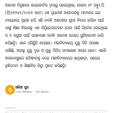
ଆଦେଶ ବିରୁଦ୍ଧରେ ହାଇକୋର୍ଟର ଦ୍ୱାରସ୍ଥ ହୋଇଥିଲେ, ଯାହାର ନଂ ଡବ୍ଲ୍ୟୁ.ପି.
(ସି)୧୬୨୪୨/୨୦୨୬ ଅଟେ। ଡଃ ପ୍ରଧାନଙ୍କ ଆବେଦନକୁ ମାନ୍ୟବର ଉଚ୍ଚ
ନ୍ୟାୟାଳୟ ଗ୍ରହଣ କରି ଏହି ବଦଳି ଆଦେଶର ପୁନଃ ବିଚାର କରିବା ପାଇଁ
ତାଙ୍କୁ ଶିକ୍ଷା ବିଭାଗକୁ ଏକ ରିପ୍ରିଜେନଟେସନ ଦେବା ପାଇଁ ନିର୍ଦ୍ଦେଶ ଦେଇଥିଲେ
ଓ ୬ ସପ୍ତାହ ପାଇଁ ସରକାରଙ୍କ ବଦଳି ଆଦେଶ ଉପରେ ସ୍ଥଗିତାଦେଶ ଜାରି
କରିଛନ୍ତି। ଏବେ ପରିସ୍ଥିତି ଅସମ୍ଭାଳ। ମହାବିଦ୍ୟାଳୟ ଯୁକ୍ତ ତିନି ପରୀକ୍ଷା
ଚାଲିଛି, ଆଗକୁ ଯୁକ୍ତ ଦୁଇ ଓ ଯୁକ୍ତ ତିନିର ନାମଲେଖା ଆରମ୍ଭ ହେବ। ଏଭଳି
ଅଚଳାବସ୍ଥାରେ ଭବିଷ୍ୟତକୁ ନେଇ ମହାବିଦ୍ୟାଳୟର ଛାତ୍ରଛାତ୍ରୀ, ସହରର
ବୁଦ୍ଧିଜୀବୀ ଓ ଶିକ୍ଷାବିତ୍ ଚିନ୍ତା ପ୍ରକଟ କରିଛନ୍ତି।
ଓଡିଆ ପୁଅ
220k
followers
70k
Stories
Dailyhunt