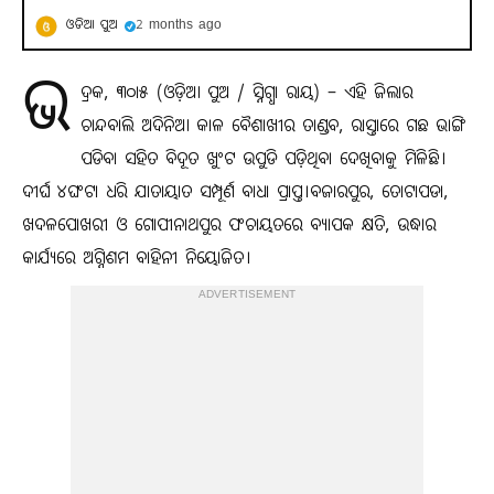
ଓଡିଆ ପୁଅ
2 months ago
ଭ
ଦ୍ରକ, ୩୦ା୫ (ଓଡ଼ିଆ ପୁଅ / ସ୍ନିଗ୍ଧା ରାୟ) – ଏହି ଜିଲାର
ଚାନ୍ଦବାଲି ଅଦିନିଆ କାଳ ବୈଶାଖୀର ତାଣ୍ଡବ, ରାସ୍ତାରେ ଗଛ ଭାଙ୍ଗି
ପଡିବା ସହିତ ବିଦୂତ ଖୁଂଟ ଉପୁଡି ପଡ଼ିଥିବା ଦେଖିବାକୁ ମିଳିଛି।
ଦୀର୍ଘ ୪ଘଂଟା ଧରି ଯାତାୟାତ ସମ୍ପୂର୍ଣ ବାଧା ପ୍ରାପ୍ତ।ବଜାରପୁର, ତୋଟାପଡା,
ଖଦଳପୋଖରୀ ଓ ଗୋପୀନାଥପୁର ପଂଚାୟତରେ ବ୍ୟାପକ କ୍ଷତି, ଉଦ୍ଧାର
କାର୍ଯ୍ୟରେ ଅଗ୍ନିଶମ ବାହିନୀ ନିୟୋଜିତ।
ADVERTISEMENT