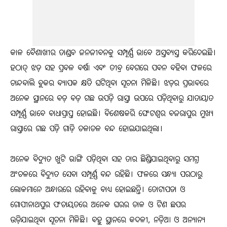
କାଳ ବୈଶାଖୀର ତାଣ୍ଡବ ଜନଜୀବନକୁ ସମ୍ପୂର୍ଣ୍ଣ ଭାବେ ଅସ୍ତବ୍ୟସ୍ତ କରିଦେଇଛି।
ହଠାତ୍ ଝଡ଼ ସହ ପ୍ରବଳ ବର୍ଷା ଏବଂ ତୀବ୍ର ବେଗରେ ପବନ ବହିବା ଫଳରେ
ଚାନ୍ଦବାଲି ବ୍ଲକର ବ୍ୟାପକ କ୍ଷତି ଘଟିଥିବା ସୂଚନା ମିଳିଛି। ଝଡ଼ର ପ୍ରଭାବରେ
ଅନେକ ସ୍ଥାନରେ ବଡ଼ ବଡ଼ ଗଛ ଉପଡ଼ି ରାସ୍ତା ଉପରେ ପଡ଼ିଥିବାରୁ ଯାତାୟାତ
ସମ୍ପୂର୍ଣ୍ଣ ଭାବେ ବାଧାପ୍ରାପ୍ତ ହୋଇଛି। ବିଶେଷକରି ଘେଂଟଶ୍ୱର ବଜରାପୁର ମୁଖ୍ୟ
ରାସ୍ତାରେ ଗଛ ପଡ଼ି ଗାଡ଼ି ଚଳାଚଳ ବନ୍ଦ ହୋଇଯାଇଥିଲା।
ଅନେକ ବିଦ୍ୟୁତ ଖୁଟି ଭାଙ୍ଗି ପଡ଼ିଥିବା ସହ ତାର ଛିଣ୍ଡିଯାଇଥିବାରୁ ସମଗ୍ର
ଅଂଚଳରେ ବିଦ୍ୟୁତ ସେବା ସମ୍ପୂର୍ଣ୍ଣ ବନ୍ଦ ରହିଛି। ଫଳରେ ସନ୍ଧ୍ୟା ପରଠାରୁ
ଲୋକମାନେ ଅନ୍ଧାରରେ ରହିବାକୁ ବାଧ୍ୟ ହୋଇଛନ୍ତି। ତୋଟାପଡା ଓ
ଗୋପୀନାଥପୁର ପଂଚାୟତରେ ଅନେକ ଘରର ଚାଳ ଓ ଟିଣ ଛପର
ଉଡ଼ିଯାଇଥିବା ସୂଚନା ମିଳିଛି। ବହୁ ସ୍ଥାନରେ କଦଳୀ, ନଡ଼ିଆ ଓ ଅନ୍ୟାନ୍ୟ