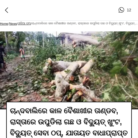
12
ଓଡିଆ ପୁଅ
ଚାନ୍ଦବାଲିରେ କାଳ ବୈଶାଖୀର ତାଣ୍ଡବ, ରାସ୍ତାରେ ଉପୁଡିଲା ଗଛ ଓ ବିଦ୍ୟୁତ୍ ଖୁଂଟ, ବିଦ୍ୟୁତ୍ ସେବା ଠପ୍‌, ଯାତାୟତ ବାଧାପ୍ରାପ୍ତ
Home
/
News
/
/
ଚାନ୍ଦବାଲିରେ କାଳ ବୈଶାଖୀର ତାଣ୍ଡବ,
ରାସ୍ତାରେ ଉପୁଡିଲା ଗଛ ଓ ବିଦ୍ୟୁତ୍ ଖୁଂଟ,
ବିଦ୍ୟୁତ୍ ସେବା ଠପ୍‌, ଯାତାୟତ ବାଧାପ୍ରାପ୍ତ