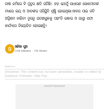
ଚାଷ ଜମିରେ ବି ପ୍ରଚୁର କ୍ଷତି ଘଟିଛି। ଝଡ଼ ଯୋଗୁଁ ସାଧାରଣ ଲୋକମାନଙ୍କ
ମଧ୍ୟରେ ଭୟ ଓ ଆତଙ୍କର ପରିସ୍ଥିତି ସୃଷ୍ଟି ହୋଇଥିଲା।ଖବର ପାଇ ଗଦି
ଅଗ୍ନିଶମ ବାହିନୀ ତୁରନ୍ତ ଘଟଣାସ୍ଥଳକୁ ପହଂଚି ଉଦ୍ଧାର ଓ ରାସ୍ତା ସଫା
କାର୍ଯ୍ୟରେ ନିୟୋଜିତ ହୋଇଛନ୍ତି।
ଓଡିଆ ପୁଅ
220k
followers
70k
Stories
Dailyhunt
Disclaimer
: This content has not been generated, created or edited by
Dailyhunt. Publisher: Odia Pua
ADVERTISEMENT