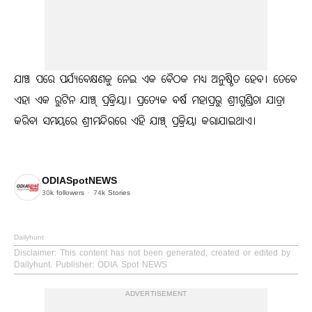
ଯାଞ୍ଚ ପରେ ପର୍ଯ୍ୟବେକ୍ଷଣକୁ ନେଇ ଏକ ବୈଠକ ମଧ୍ୟ ଅନୁଷ୍ଠିତ ହେବ। ତେବେ
ଏହା ଏକ ରୁଟିନ ଯାଞ୍ଚ୍ ପ୍ରକ୍ରିୟା। ପ୍ରତ୍ୟେକ ବର୍ଷ ମହାପ୍ରଭୁ ଶ୍ରୀଗୁଣ୍ଡିଚା ଯାତ୍ରା
କରିବା ସମୟରେ ଶ୍ରୀମନ୍ଦିରରେ ଏହି ଯାଞ୍ଚ୍ ପ୍ରକ୍ରିୟା କରାଯାଇଥାଏ।
ODIASpotNEWS
30k
followers
74k
Stories
Dailyhunt
Disclaimer
: This content has not been generated, created or edited by
Dailyhunt. Publisher: ODIA Spot NEWS
ADVERTISEMENT