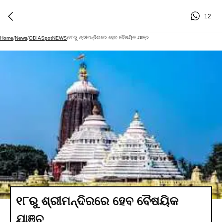
12
୧୮ରୁ ଶ୍ରୀମନ୍ଦିରରେ ହେବ ବୈଷୟିକ ଯାଞ୍ଚ
Home
/
News
/
ODIASpotNEWS
/
୧୮ରୁ ଶ୍ରୀମନ୍ଦିରରେ ହେବ ବୈଷୟିକ
ଯାଞ୍ଚ