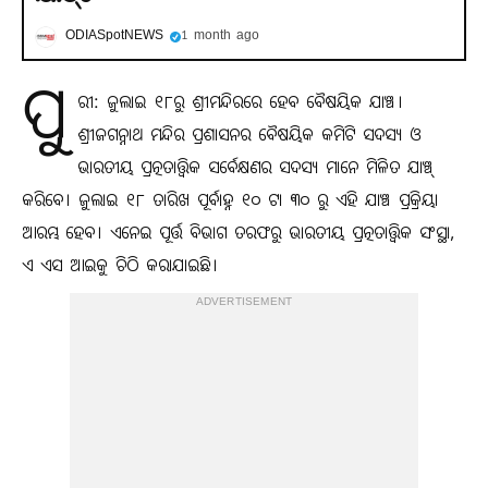
ODIASpotNEWS
1 month ago
ପୁ
ରୀ: ଜୁଲାଇ ୧୮ରୁ ଶ୍ରୀମନ୍ଦିରରେ ହେବ ବୈଷୟିକ ଯାଞ୍ଚ।
ଶ୍ରୀଜଗନ୍ନାଥ ମନ୍ଦିର ପ୍ରଶାସନର ବୈଷୟିକ କମିଟି ସଦସ୍ୟ ଓ
ଭାରତୀୟ ପ୍ରତ୍ନତାତ୍ତ୍ୱିକ ସର୍ବେକ୍ଷଣର ସଦସ୍ୟ ମାନେ ମିଳିତ ଯାଞ୍ଚ୍
କରିବେ। ଜୁଲାଇ ୧୮ ତାରିଖ ପୂର୍ବାହ୍ନ ୧୦ ଟା ୩୦ ରୁ ଏହି ଯାଞ୍ଚ ପ୍ରକ୍ରିୟା
ଆରମ୍ଭ ହେବ। ଏନେଇ ପୂର୍ତ୍ତ ବିଭାଗ ତରଫରୁ ଭାରତୀୟ ପ୍ରତ୍ନତାତ୍ତ୍ୱିକ ସଂସ୍ଥା,
ଏ ଏସ ଆଇକୁ ଚିଠି କରାଯାଇଛି।
ADVERTISEMENT