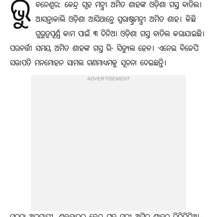
ଭୁ
ବନେଶ୍ୱର: କେନ୍ଦ୍ର ଗୃହ ମନ୍ତ୍ରୀ ଅମିତ ଶାହଙ୍କ ଓଡ଼ିଶା ଗସ୍ତ ବାତିଲ।
ଆସନ୍ତାକାଲି ଓଡ଼ିଶା ଆସିଥାନ୍ତେ ସ୍ବରାଷ୍ଟ୍ରମନ୍ତ୍ରୀ ଅମିତ ଶାହ। କିଛି
ଗୁରୁତ୍ବପୂର୍ଣ୍ଣ କାମ ପାଇଁ ୩ ଦିନିଆ ଓଡ଼ିଶା ଗସ୍ତ ବାତିଲ କରାଯାଇଛି।
ପରବର୍ତ୍ତୀ ସମୟ ଅମିତ ଶାହଙ୍କ ଗସ୍ତ ରି- ସିଡ୍ୟୁଲ ହେବ। ଏନେଇ ବିଜେପି
ସଭାପତି ମନମୋହନ ସାମଲ ଗଣମାଧ୍ୟମକୁ ସୂଚନା ଦେଇଛନ୍ତି।
ADVERTISEMENT