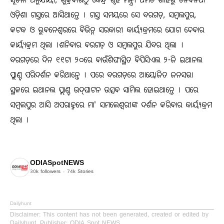
ସୂଚନା ଅନୁଯାୟୀ, ଶୁକ୍ରବାରଠୁ କେନ୍ଦ୍ର ଗୃହ ମନ୍ତ୍ରୀ ଅମିତ ଶାହରୁ ତିନିଦିନିଆ
ଓଡ଼ିଶା ଗସ୍ତରେ ଆସିଥାନ୍ତେ । ଗସ୍ତ ସମୟରେ ସେ ବରଗଡ଼, ସମ୍ବଲପୁର,
କଟକ ଓ ଭୁବନେଶ୍ୱରରେ ବିଭିନ୍ନ ସରକାରୀ କାର୍ୟ୍ୟକ୍ରମରେ ଯୋଗ ଦେବାର
କାର୍ୟ୍ୟକ୍ରମ ଥିଲା ।ଶନିବାର ବରଗଡ଼ ଓ ସମ୍ବଲପୁର ଯିବର ଥିଲା ।
ବରଗଡ଼ରେ ଦିନ ୧୧ଟା ୨୦ରେ ବାଉଁଶିଙ୍ଘାସ୍ଥିତ ବିପିସିଏଲ ୨-ଜି ଇଥାନଲ
ପ୍ଲାଣ୍ଟ ପରିଦର୍ଶନ କରିଥାନ୍ତେ । ପରେ ବରଗଡ଼ରେ ଆୟୋଜିତ ଜନସଭା
ସ୍ଥଳରେ ଇଥାନଲ ପ୍ଲାଣ୍ଟ ଉଦ୍‌ଘାଟନ ଉତ୍ସବ ସାମିଲ ହୋଇଥାନ୍ତେ । ପରେ
ସମ୍ବଲପୁର ଆସି ଅପରାହ୍ନରେ ମା' ସମଲେଶ୍ୱରୀଙ୍କ ଦର୍ଶନ କରିବାର କାର୍ୟ୍ୟକ୍ରମ
ଥିଲା ।
ODIASpotNEWS
30k
followers
74k
Stories
Dailyhunt
Disclaimer
: This content has not been generated, created or edited by
Dailyhunt. Publisher: ODIA Spot NEWS