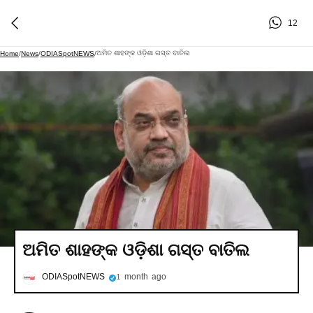
12
ଅମିତ ଶାହଙ୍କ ଓଡ଼ିଶା ଗସ୍ତ ବାତିଲ
Home
/
News
/
ODIASpotNEWS
/
ଅମିତ ଶାହଙ୍କ ଓଡ଼ିଶା ଗସ୍ତ ବାତିଲ
ODIASpotNEWS
1 month ago