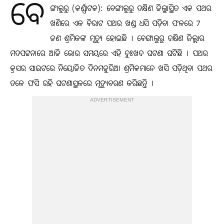
ବେ
ଙ୍ଗାଲୁରୁ (କର୍ଣ୍ଣାଟକ): ବେଙ୍ଗାଲୁରୁ ଦକ୍ଷିଣ ଜିଲ୍ଲାସ୍ଥିତ ଏକ ପଥର
ଖଣିରେ ଏକ ବିରାଟ ପଥର ଖଣ୍ଡ ଧସି ପଡ଼ିବା ଫଳରେ 7
ଜଣ ଶ୍ରମିକଙ୍କ ମୃତ୍ୟୁ ହୋଇଛି । ବେଙ୍ଗାଲୁରୁ ଦକ୍ଷିଣ ଜିଲ୍ଲାର
ମଦପଟ୍ଟନାରେ ଆଜି ଭୋର ସମୟରେ ଏହି ଦୁଃଖଦ ଘଟଣା ଘଟିଛି । ପଥର
କ୍ରସର ସାଇଟରେ ନିୟୋଜିତ ଦିନମଜୁରିଆ ଶ୍ରମିକମାନେ ଖସି ପଡ଼ିଥିବା ପଥର
ତଳେ ଫସି ରହି ଘଟଣାସ୍ଥଳରେ ମୃତ୍ୟୁବରଣ କରିଛନ୍ତି ।
ADVERTISEMENT