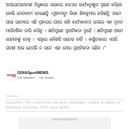
ଅପରେଟରମାନଙ୍କ ବିରୁଦ୍ଧରେ ସରକାର କଠୋର କାର୍ଯ୍ୟାନୁଷ୍ଠାନ ଗ୍ରହଣ କରିବେ
ବୋଲି ଚେତାବନୀ ଦେଇଛନ୍ତି ।ମୁଖ୍ୟମନ୍ତ୍ରୀ ଡିକେ ଶିବକୁମାର କହିଛନ୍ତି, ଆମେ
ସାରା ରାଜ୍ୟରେ ଏହି ପ୍ରକାରର ପଥର ଖଣି କାର୍ଯ୍ୟକଳାପ ଉପରେ ଏକ ନୂତନ
ମାର୍ଗଦର୍ଶିକା ଜାରି କରିବୁ । କ୍ଷତିପୂରଣ ପ୍ରାଥମିକତା ନୁହେଁ । କ୍ଷତିପୂରଣ ଆମେ
ସେମାନଙ୍କୁ ଦେବୁ । ଏଥିରେ କୌଣସି ସନ୍ଦେହ ନାହିଁ । କର୍ଣ୍ଣାଟକରେ ଏପରି
ଘଟଣା ଆଉ ଯେପରି ନ ଘଟେ ଏହା ମୋର ପ୍ରାଥମିକତା ରହିବ ।"
ODIASpotNEWS
30k
followers
74k
Stories
Dailyhunt
Disclaimer
: This content has not been generated, created or edited by
Dailyhunt. Publisher: ODIA Spot NEWS
ADVERTISEMENT