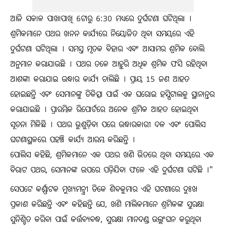
ଆଜି ସକାଳ ପାଖାପାଖି 6ଟାରୁ 6:30 ମଧ୍ୟରେ ଦୁର୍ଘଟଣା ଘଟିଥିଲା ।
ଶ୍ରମିକମାନେ ପଥର ଖନନ କାର୍ଯ୍ୟରେ ନିୟୋଜିତ ଥିବା ସମୟରେ ଏହି
ଦୁର୍ଘଟଣା ଘଟିଥିଲା । ସମସ୍ତ ମୃତକ ବିହାର ଏବଂ ଆସାମର ଶ୍ରମିକ ବୋଲି
ଅନୁମାନ କରାଯାଉଛି । ପଥର ତଳେ ଆହୁରି ଅଧିକ ଶ୍ରମିକ ଫସି ରହିଥିବା
ଆଶଙ୍କା କରାଯାଇ ଉଦ୍ଧାର କାର୍ଯ୍ୟ ଚାଲିଛି । ପ୍ରାୟ 15 ଜଣ ଆହତ
ହୋଇଛନ୍ତି ଏବଂ ସେମାନଙ୍କୁ ଚିକିତ୍ସା ପାଇଁ ଏକ ଘରୋଇ ହସ୍ପିଟାଲକୁ ସ୍ଥାନାନ୍ତର
କରାଯାଇଛି । ପ୍ରାରମ୍ଭିକ ରିପୋର୍ଟରେ ଅନେକ ଶ୍ରମିକ ଆହତ ହୋଇଥିବା
ସୂଚନା ମିଳିଛି । ପଥର ଭୁଶୁଡ଼ିବା ପରେ ଉଦ୍ଧାରକାରୀ ଦଳ ଏବଂ ପୋଲିସ
ଘଟଣାସ୍ଥଳରେ ପହଞ୍ଚି କାର୍ଯ୍ୟ ଆରମ୍ଭ କରିଛନ୍ତି ।
ପୋଲିସ କହିଛି, ଶ୍ରମିକମାନେ ଏକ ପଥର ଖଣି ଭିତରେ ଥିବା ସମୟରେ ଏକ
ବିରାଟ ପଥର, ସେମାନଙ୍କ ଉପରେ ପଡ଼ିଯିବା ଫଳେ ଏହି ଦୁର୍ଘଟଣା ଘଟିଛି ।"
ସେପଟେ କର୍ଣ୍ଣାଟକ ମୁଖ୍ୟମନ୍ତ୍ରୀ ଡିକେ ଶିବକୁମାର ଏହି ଘଟଣାରେ ଦୁଃଖ
ପ୍ରକାଶ କରିଛନ୍ତି ଏବଂ କହିଛନ୍ତି ଯେ, ଖଣି ମାଲିକମାନେ ଶ୍ରମିକଙ୍କ ସୁରକ୍ଷା
ସୁନିଶ୍ଚିତ କରିବା ପାଇଁ କର୍ତ୍ତବ୍ୟବଦ୍ଧ, ସୁରକ୍ଷା ମାନଦଣ୍ଡ ଉଲ୍ଲଂଘନ କରୁଥିବା