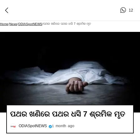
12
ପଥର ଖଣିରେ ପଥର ଧସି 7 ଶ୍ରମିକ ମୃତ
Home
/
News
/
ODIASpotNEWS
/
ପଥର ଖଣିରେ ପଥର ଧସି 7 ଶ୍ରମିକ ମୃତ
ODIASpotNEWS
1 month ago