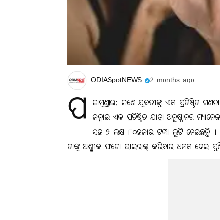
ODIASpotNEWS
2 months ago
ପ
ଟ୍ଟାମୁଣ୍ଡାଇ: ଜଣେ ଯୁବତୀଙ୍କୁ ଏକ ପ୍ରତିଷ୍ଠିତ ଗଣ
ଜନ୍ମାଇ ଏକ ପ୍ରତିଷ୍ଠିତ ଯାତ୍ରା ଅନୁଷ୍ଠାନର ମ୍ୟା
ସହ ୨ ଲକ୍ଷ ୮୦ହଜାର ଟଙ୍କା ଲୁଟି ନେଇଛନ୍ତି । 
ତାଙ୍କୁ ଅଶ୍ଳୀଳ ଫଟୋ ଭାଇରାଲ୍ କରିବାର ଧମକ ଦେଇ ପୁଣି 