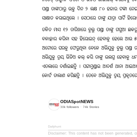
ନଚେତ୍ ଅଶ୍ଳୀଳ ଫଟୋ ଓ ଭିଡିଓ ଭାଇରାଲ୍ କରିଦେବୁ ବୋଲ
ପଣ୍ଡା ତାଙ୍କଠାରୁ ଉକ୍ତ ଦିନ ୨ ଲକ୍ଷ ୮୦ ହଜାର ଟଙ୍କା ନେଇ
ସାକ୍ଷାତ କରାଇଥିଲେ । ସେଠାରେ ତାଙ୍କୁ ଯାତ୍ରା ପାର୍ଟି ହ
ଚଳିତ ମାସ ୧୨ ତାରିଖରେ ବୁଲୁ ପଣ୍ଡା ତାଙ୍କୁ ଗଗୁଆ 
ବଳାତ୍କାର କରିବା ସହ ହିରୋଇନ୍ ହେବାକୁ ହେଲେ ଆଉ ୫୦
ଅଟୋରେ ଘରକୁ ଫେରୁଥିବା ବେଳେ ଅଭିଯୁକ୍ତ ବୁଲୁ ପଣ୍ଡା 
ଅଭିଯୁକ୍ତ ଦ୍ୱୟ ଭିଡିଓ କଲ୍ କରି ତାଙ୍କୁ ଉଲଗ୍ନ ହେବାକ
ଏତଲାରେ ଦର୍ଶାଇଛନ୍ତି । ପଟ୍ଟାମୁଣ୍ଡାଇ ଆଦର୍ଶ ଥାନା ଆଇଆ
କୋର୍ଟ ଚାଲାଣ କରିଛନ୍ତି । ତେବେ ଅଭିଯୁକ୍ତ ଦ୍ୱୟ ପ୍ରକୃତରେ କ
ODIASpotNEWS
30k
followers
74k
Stories
Dailyhunt
Disclaimer
: This content has not been generated, 