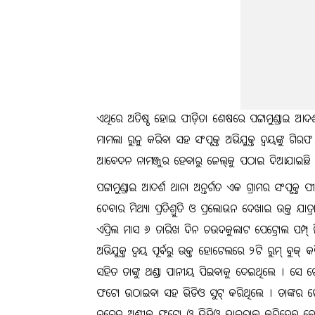
ଏଥିରେ ଅତିଷ୍ଠ ହୋଇ ପୀଡ଼ିତା ଶେଷରେ ପଟ୍ଟାମୁଣ୍ଡାଇ ଆ
ମାମଲା ରୁଜୁ କରିବା ସହ ସଂପୃକ୍ତ ଅଭିଯୁକ୍ତ ଦ୍ୱୟଙ୍କୁ ଗ
ଆବେଦନ ନାମଞ୍ଜୁର ହେବାରୁ ଜେଲ୍‌କୁ ପଠାଇ ଦିଆଯାଇଛି 
ପଟ୍ଟାମୁଣ୍ଡାଇ ଆଦର୍ଶ ଥାନା ଅନ୍ତର୍ଗତ ଏକ ଗ୍ରାମର ସଂପୃକ୍
ଦେବାର ମିଥ୍ୟା ପ୍ରତିଶ୍ରୁତି ଓ ପ୍ରଲୋଭନ ଦେଖାଇ ଉକ୍ତ ଯାତ
ଏପ୍ରିଲ ମାସ ୬ ତାରିଖ ଦିନ ଚଉଦକୁଲାଟ ପେଟ୍ରୋଲ ପମ୍ପ୍
ଅଭିଯୁକ୍ତ ଦ୍ୱୟ ପୂର୍ବରୁ ଉକ୍ତ ହୋଟେଲରେ ୨ଟି ରୁମ୍ ବୁକ
ସହିତ ତାଙ୍କୁ ଥଣ୍ଡା ପାନୀୟ ପିଇବାକୁ ଦେଇଥିଲେ । ସେ ଚ
ଫଟୋ ଉଠାଇବା ସହ ଭିଡିଓ ସୁଟ୍ କରିଥିଲେ । ତାଙ୍କର ଚେତ