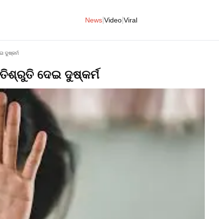
|
|
News
Video
Viral
ଇ ଦୁଷ୍କର୍ମ
ରତିଶ୍ରୁତି ଦେଇ ଦୁଷ୍କର୍ମ