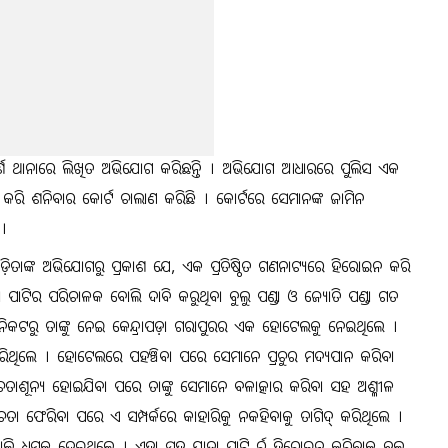
ଦର୍ଶ ଥାନାରେ ଲିଖିତ ଅଭିଯୋଗ କରିଛନ୍ତି । ଅଭିଯୋଗ ଆଧାରରେ ପୁଲିସ ଏକ
ିରଫ କରି ଶନିବାର କୋର୍ଟ ଚାଲାଣ କରିଛି । କୋର୍ଟରେ ସେମାନଙ୍କ ଜାମିନ
।
ତ ପୀଡ଼ିତାଙ୍କ ଅଭିଯୋଗରୁ ପ୍ରକାଶ ଯେ, ଏକ ପ୍ରତିଷ୍ଠିତ ଗଣନାଟ୍ୟରେ ହିରୋଇନ କରି
୍ରା ପାଟିର ପରିଚାଳକ ବୋଲି ଦାବି କରୁଥିବା ବୁଲୁ ପଣ୍ଡା ଓ ଜ୍ୟୋତି ପଣ୍ଡା ଗତ
 ନିକଟରୁ ତାଙ୍କୁ ନେଇ କେନ୍ଦ୍ରାପଡ଼ା ଗରାପୁରର ଏକ ହୋଟେଲକୁ ନେଇଥିଲେ ।
୍ କରିଥିଲେ । ହୋଟେଲରେ ପହଞ୍ଚିବା ପରେ ସେମାନେ ପ୍ରଚୁର ମଦ୍ୟପାନ କରିବା
େତାଶୂନ୍ୟ ହୋଇଯିବା ପରେ ତାଙ୍କୁ ସେମାନେ ବଳାତ୍କାର କରିବା ସହ ଅଶ୍ଳୀଳ
ା ଫେରିବା ପରେ ଏ ସମ୍ପର୍କରେ କାହାରିକୁ ନକହିବାକୁ ତାଗିଦ୍ କରିଥିଲେ ।