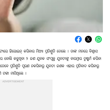
ନାଟ୍ୟରେ ହିରୋଇନ୍ କରିବାର ମିଥ୍ୟା ପ୍ରତିଶ୍ରୁତି ଦେଲେ । ତାଙ୍କ ମନରେ ବିଶ୍ୱାସ
ନେଜର ବୋଲି କହୁଥିବା ୨ ଜଣ ଯୁବକ ସଂପୃକ୍ତ ଯୁବତୀଙ୍କୁ ବାରମ୍ବାର ଦୁଷ୍କର୍ମ କରିବା
ତେବେ ପ୍ରତିଶ୍ରୁତି ପୂରଣ ନକରିବାରୁ ଯୁବତୀ ଜଣକ ଏହାର ପ୍ରତିବାଦ କରିବାରୁ
ଟଙ୍କା ମାଗିଥିଲେ ।
ADVERTISEMENT