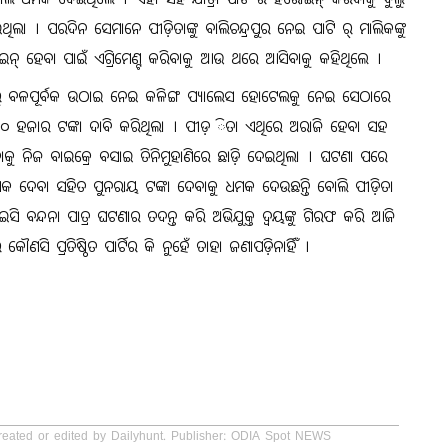
ି ଧମକ ଦେଇଥିଲେ । ଏହା ସହ ଯାତ୍ରା ପାଟି ର୍ର ହିରୋଇନ୍ କରିବାକୁ ବୁଲୁ
ଥିଲା । ପରଦିନ ସେମାନେ ପୀଡ଼ିତାଙ୍କୁ ବାଲିଚନ୍ଦ୍ରପୁର ନେଇ ପାଟି ର୍ ମାଲିକଙ୍କୁ
ିରୋଇନ୍ ହେବା ପାଇଁ ଏଗ୍ରିମେଣ୍ଟ କରିବାକୁ ଆଉ ଥରେ ଆସିବାକୁ କହିଥିଲେ ।
ଛକରୁ ବଳପୂର୍ବକ ଉଠାଇ ନେଇ କଳିଙ୍ଗ ପ୍ୟାଲେସ ହୋଟେଲକୁ ନେଇ ସେଠାରେ
 ହଜାର ଟଙ୍କା ଦାବି କରିଥିଲା । ପୀଡ଼ ିତା ଏଥିରେ ଅରାଜି ହେବା ସହ
ତାକୁ ନିଜ ବାଇକ୍ରେ ବସାଇ ତିନିମୁହାଣିରେ ଛାଡ଼ି ଦେଇଥିଲା । ଘଟଣା ପରେ
ୁ ଧମକ ଦେବା ସହିତ ପୁନରାୟ ଟଙ୍କା ଦେବାକୁ ଧମକ ଦେଉଛନ୍ତି ବୋଲି ପୀଡ଼ିତା
ଇସି ବନ୍ଦନା ପାତ୍ର ଘଟଣାର ତଦନ୍ତ କରି ଅଭିଯୁକ୍ତ ଦ୍ୱୟଙ୍କୁ ଗିରଫ କରି ଆଜି
ୌଣସି ପ୍ରତିଷ୍ଠିତ ପାର୍ଟିର କି ନୁହେଁ ତାହା ଜଣାପଡ଼ିନାର୍ହିଁ ।
created or edited by Dailyhunt. Publisher: ODIA Spot NEWS