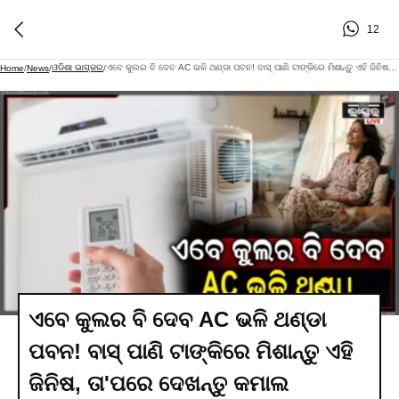
12
ଓଡିଶା ଭାସ୍କର
ଏବେ କୁଲର ବି ଦେବ AC ଭଳି ଥଣ୍ଡା ପବନ! ବାସ୍ ପାଣି ଟାଙ୍କିରେ ମିଶାନ୍ତୁ ଏହି ଜିନିଷ, ତା'ପରେ ଦେଖନ୍ତୁ କମାଲ
Home
/
News
/
/
ଏବେ କୁଲର ବି ଦେବ AC ଭଳି ଥଣ୍ଡା
ପବନ! ବାସ୍ ପାଣି ଟାଙ୍କିରେ ମିଶାନ୍ତୁ ଏହି
ଜିନିଷ, ତା'ପରେ ଦେଖନ୍ତୁ କମାଲ