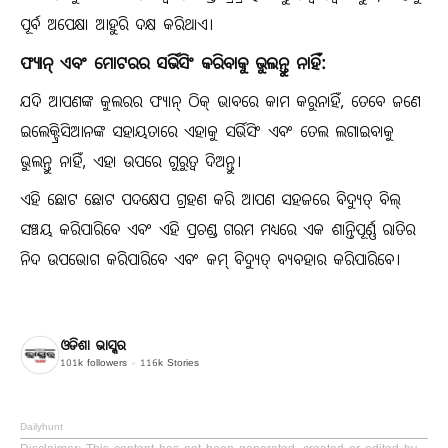
ପୂର୍ବ ଅପେକ୍ଷା ଆହୁରି ଦକ୍ଷ କରିଥାଏ।
ଫ୍ୟାନ୍ ଏବଂ ମୋଟରର ସର୍ଭିସିଂ କରିବାକୁ ଭୁଲନ୍ତୁ ନାହିଁ:
ଯଦି ଆପଣଙ୍କ କୁଲରର ଫ୍ୟାନ୍ ଠିକ୍ ଭାବରେ କାମ କରୁନାହିଁ, ତେବେ ଜଣେ
ଇଲେକ୍ଟ୍ରିସିଆନଙ୍କ ସହାୟତାରେ ଏହାକୁ ସର୍ଭିସିଂ ଏବଂ ତେଲ ଲଗାଇବାକୁ
ଭୁଲନ୍ତୁ ନାହିଁ, ଏହା ଉପରେ ଗୁରୁତ୍ୱ ଦିଅନ୍ତୁ।
ଏହି ଛୋଟ ଛୋଟ ପଦକ୍ଷେପ ଗ୍ରହଣ କରି ଆପଣ ସହଜରେ ବିଦ୍ୟୁତ୍ ବିଲ୍
ସଞ୍ଚୟ କରିପାରିବେ ଏବଂ ଏହି ପ୍ରଚଣ୍ଡ ଗରମ ମଧ୍ୟରେ ଏକ ଶାନ୍ତିପୂର୍ଣ୍ଣ ରାତିର
ନିଦ ଉପଭୋଗ କରିପାରିବେ ଏବଂ କମ୍ ବିଦ୍ୟୁତ୍ ବ୍ୟବହାର କରିପାରିବେ।
ଓଡିଶା ଭାସ୍କର
101k
followers
116k
Stories
Dailyhunt