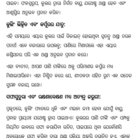
ପାଇବ। ଫଳସ୍ୱରୂପ, କୁଲର ଦ୍ୱାରା ନିର୍ଗତ ବାୟୁ ଯଥେଷ୍ଟ ଥଣ୍ଡା ହେବ ଏବଂ
ଆଶ୍ୱସ୍ତିର ଅନୁଭବ ପ୍ରଦାନ କରିବ।
କୁଲିଂ ଲିକ୍ୱିଡ ଏବଂ କର୍ପୂରର ଯାଦୁ:
ଏହି ସମୟରେ ଏୟାର କୁଲର ପାଇଁ ଡିଜାଇନ୍ ହୋଇଥିବା ସ୍ୱତନ୍ତ୍ର ଥଣ୍ଡା ତରଳ
ପଦାର୍ଥ ଏବେ ବଜାରରେ ଉପଲବ୍ଧ; ପାଣିରେ ମିଶାଗଲେ ଏହା ଏୟାର
କଣ୍ଡିସନର ପରି ଏକ ଥଣ୍ଡା ଅନୁଭବ ପ୍ରଦାନ କରେ।
ଏହା ବ୍ୟତୀତ, ଆପଣ ପାଣି ଟାଙ୍କିରେ ଅଳ୍ପ ପରିମାଣର କର୍ପୁର ମଧ୍ୟ
ମିଶାଇପାରିବେ। ଏହା ନିଶ୍ଚିତ କରେ ଯେ, ଶୀତଳତା ସହିତ ରୁମ ଏକ ସତେଜ
ସୁଗନ୍ଧ ବଜାୟ ରଖେ।
ସଫାସୁତୁରା ଏବଂ ରକ୍ଷଣାବେକ୍ଷଣ ମଧ୍ୟ ଅତ୍ୟନ୍ତ ଜରୁରୀ:
ପ୍ରକୃତରେ, କୁଲିଂ ପ୍ୟାଡରେ ଧୂଳି ଏବଂ ମଇଳା ଜମା ହେବା ଯୋଗୁଁ ବାୟୁ
ପ୍ରବାହ ପ୍ରାୟତଃ ଯଥେଷ୍ଟ ହ୍ରାସ ପାଇଥାଏ। କୁଲରର ପାଣି ଟାଙ୍କି ଏବଂ ପମ୍ପକୁ
ନିୟମିତ ଭାବରେ ସଫା କରାଯିବା ଉଚିତ, ପାଇପରେ ଥିବା ଯେକୌଣସି
ଅବରୋଧକୁ ସଫା କରିବା ଦ୍ଵାରା ଥଣ୍ଡା ପ୍ରକ୍ରିୟା ଆହୁରି ତ୍ୱରାନ୍ୱିତ ହୁଏ, ଏହାକୁ