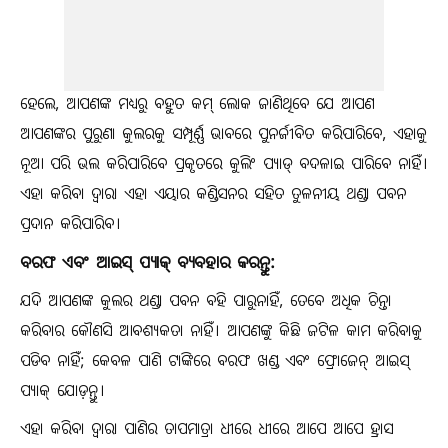
ହେଲେ, ଆପଣଙ୍କ ମଧ୍ୟରୁ ବହୁତ କମ୍ ଲୋକ ଜାଣିଥିବେ ଯେ ଆପଣ
ଆପଣଙ୍କର ପୁରୁଣା କୁଲରକୁ ସମ୍ପୂର୍ଣ୍ଣ ଭାବରେ ପୁନର୍ଜୀବିତ କରିପାରିବେ, ଏହାକୁ
ନୂଆ ପରି ଭଲ କରିପାରିବେ ପ୍ରକୃତରେ କୁଲିଂ ପ୍ୟାଡ୍ ବଦଳାଇ ପାରିବେ ନାହିଁ।
ଏହା କରିବା ଦ୍ୱାରା ଏହା ଏୟାର କଣ୍ଡିସନର ସହିତ ତୁଳନୀୟ ଥଣ୍ଡା ପବନ
ପ୍ରଦାନ କରିପାରିବ।
ବରଫ ଏବଂ ଆଇସ୍ ପ୍ୟାକ୍ ବ୍ୟବହାର କରନ୍ତୁ:
ଯଦି ଆପଣଙ୍କ କୁଲର ଥଣ୍ଡା ପବନ ବହି ପାରୁନାହିଁ, ତେବେ ଅଧିକ ଚିନ୍ତା
କରିବାର କୌଣସି ଆବଶ୍ୟକତା ନାହିଁ। ଆପଣଙ୍କୁ କିଛି ଜଟିଳ କାମ କରିବାକୁ
ପଡିବ ନାହିଁ; କେବଳ ପାଣି ଟାଙ୍କିରେ ବରଫ ଖଣ୍ଡ ଏବଂ ଫ୍ରୋଜେନ୍ ଆଇସ୍
ପ୍ୟାକ୍ ଯୋଡ଼ନ୍ତୁ।
ଏହା କରିବା ଦ୍ୱାରା ପାଣିର ତାପମାତ୍ରା ଧୀରେ ଧୀରେ ଆପେ ଆପେ ହ୍ରାସ