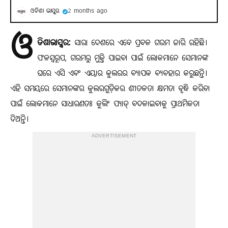
ଓଡିଶା ଭାସ୍କର
2 months ago
ଓ
ଡିଶାଭାସ୍କର:
ସାରା ଦେଶରେ ଏବେ ପ୍ରବଳ ଗରମ ଜାରି ରହିଛି।
ଫଳସ୍ୱରୂପ, ଗରମରୁ ମୁକ୍ତି ପାଇବା ପାଇଁ ଲୋକମାନେ ସେମାନଙ୍କ
ଘରେ ଏସି ଏବଂ ଏୟାର କୁଲରର ବ୍ୟାପକ ବ୍ୟବହାର କରୁଛନ୍ତି।
ଏହି ସମୟରେ ସେମାନଙ୍କର କୁଲରଗୁଡ଼ିକର ଶୀତଳତା କ୍ଷମତା ବୃଦ୍ଧି କରିବା
ପାଇଁ ଲୋକମାନେ ସାଧାରଣତଃ କୁଲିଂ ପ୍ୟାଡ୍ ବଦଳାଇବାକୁ ପ୍ରାଥମିକତା
ଦିଅନ୍ତି।
ADVERTISEMENT