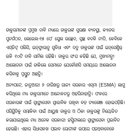
ଡାକ୍ତରମାନଙ୍କ ପ୍ରମୁଖ ଦାବି ମଧ୍ୟରେ ଡାକ୍ତରଙ୍କ ସୁରକ୍ଷା ବ୍ୟବସ୍ଥା, କ୍ୟାଡର
ପୁନର୍ଗଠନ, ଲେଭେଲ-୧୫ ପେ' ସ୍କେଲ ଉଚ୍ଛେଦ, ସ୍ୱଚ୍ଛ ବଦଳି ନୀତି, କେବିକେ
ଏଗ୍‌ଜିଟ୍ ପଲିସି, ଇନ୍‌ସ୍ୟୁରାନ୍ସ ସୁବିଧା ଏବଂ ଦନ୍ତ ଡାକ୍ତରଙ୍କ ପାଇଁ ଇନ୍‌ସେଣ୍ଟିଭ୍‌
ଭଳି ୧୦ଟି ଦାବି ସାମିଲ ରହିଛି। ଡାକ୍ତର ସଂଘ କହିଛି ଯେ, ମୁଖ୍ୟମନ୍ତ୍ରୀ
ଆଲୋଚନା ପାଇଁ ଡାକିଲେ ସେମାନେ ଯେକୌଣସି ସମୟରେ ଆଲୋଚନା
କରିବାକୁ ପ୍ରସ୍ତୁତ ଅଛନ୍ତି।
ଅନ୍ୟପଟେ, ଜାନୁଆରୀ ୬ ତାରିଖରୁ ରାଜ୍ୟ ସରକାର ଏସ୍‌ମା (ESMA) ଲାଗୁ
କରିଥିଲେ ମଧ୍ୟ ଡାକ୍ତରମାନେ ଆନ୍ଦୋଳନରୁ ଓହରିନାହାନ୍ତି। ଫଳରେ
ସରକାରଙ୍କ ପାଇଁ ସ୍ୱାସ୍ଥ୍ୟସେବା ସ୍ୱାଭାବିକ ରଖିବା ବଡ଼ ଚ୍ୟାଲେଞ୍ଜ ହୋଇପଡ଼ିଛି।
ପରିସ୍ଥିତିକୁ ସମ୍ଭାଳିବା ପାଇଁ ଆୟୁଷ ଡାକ୍ତର ଓ ଠିକା ଡାକ୍ତରଙ୍କୁ ନିୟୋଜିତ
କରାଯାଇଥିଲେ ମଧ୍ୟ ଅନେକ ସରକାରୀ ହସ୍ପିଟାଲରେ ସ୍ୱାସ୍ଥ୍ୟସେବା ପ୍ରଭାବିତ
ହେଉଛି। ଏହାର ସିଧାସଳଖ ପ୍ରଭାବ ରୋଗୀଙ୍କ ଉପରେ ପଡ଼ୁଥିବାବେଳେ