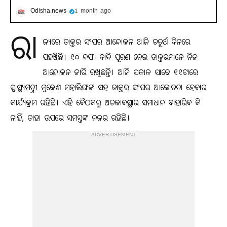
Odisha.news
1 month ago
ରା
ଜ୍ୟରେ ଡାକ୍ତର ସଂଘର ଆନ୍ଦୋଳନ ଆଜି ଚତୁର୍ଥ ଦିନରେ
ପହଞ୍ଚିଛି। ୧୦ ଦଫା ଦାବି ପୂରଣ ନେଇ ଡାକ୍ତରମାନେ ନିଜ
ଆନ୍ଦୋଳନ ଜାରି ରଖିଛନ୍ତି। ଆଜି ସକାଳ ସାଢେ ୧୧ଟାରେ
ସ୍ୱାସ୍ଥ୍ୟମନ୍ତ୍ରୀ ମୁକେଶ ମହାଲିଙ୍ଗଙ୍କ ସହ ଡାକ୍ତର ସଂଘର ଆଲୋଚନା ହେବାର
କାର୍ଯ୍ୟକ୍ରମ ରହିଛି। ଏହି ବୈଠକରୁ ଅଚଳାବସ୍ଥାର ସମାଧାନ ବାହାରିବ କି
ନାହିଁ, ତାହା ଉପରେ ସମସ୍ତଙ୍କ ନଜର ରହିଛି।
ADVERTISEMENT