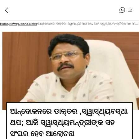
12
ଆନ୍ଦୋଳନରେ ଡାକ୍ତର ,ସ୍ୱାସ୍ଥ୍ୟବସ୍ଥା ଥପ; ଆଜି ସ୍ୱାସ୍ଥ୍ୟମନ୍ତ୍ରୀଙ୍କ ସହ ସଂଘର ହେବ ଆଲୋଚନା
Home
/
News
/
Odisha.news
/
ଆନ୍ଦୋଳନରେ ଡାକ୍ତର ,ସ୍ୱାସ୍ଥ୍ୟବସ୍ଥା
ଥପ; ଆଜି ସ୍ୱାସ୍ଥ୍ୟମନ୍ତ୍ରୀଙ୍କ ସହ
ସଂଘର ହେବ ଆଲୋଚନା