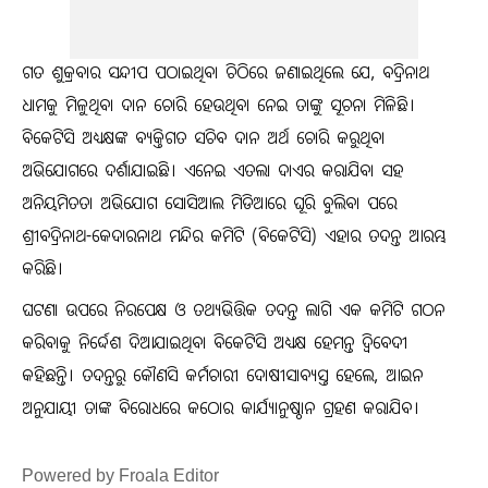
ଗତ ଶୁକ୍ରବାର ସନ୍ଦୀପ ପଠାଇଥିବା ଚିଠିରେ ଜଣାଇଥିଲେ ଯେ, ବଦ୍ରିନାଥ
ଧାମକୁ ମିଳୁଥିବା ଦାନ ଚୋରି ହେଉଥିବା ନେଇ ତାଙ୍କୁ ସୂଚନା ମିଳିଛି।
ବିକେଟିସି ଅଧ୍ୟକ୍ଷଙ୍କ ବ୍ୟକ୍ତିଗତ ସଚିବ ଦାନ ଅର୍ଥ ଚୋରି କରୁଥିବା
ଅଭିଯୋଗରେ ଦର୍ଶାଯାଇଛି। ଏନେଇ ଏତଲା ଦାଏର କରାଯିବା ସହ
ଅନିୟମିତତା ଅଭିଯୋଗ ସୋସିଆଲ ମିଡିଆରେ ଘୂରି ବୁଲିବା ପରେ
ଶ୍ରୀବଦ୍ରିନାଥ-କେଦାରନାଥ ମନ୍ଦିର କମିଟି (ବିକେଟିସି) ଏହାର ତଦନ୍ତ ଆରମ୍ଭ
କରିଛି।
ଘଟଣା ଉପରେ ନିରପେକ୍ଷ ଓ ତଥ୍ୟଭିତ୍ତିକ ତଦନ୍ତ ଲାଗି ଏକ କମିଟି ଗଠନ
କରିବାକୁ ନିର୍ଦ୍ଦେଶ ଦିଆଯାଇଥିବା ବିକେଟିସି ଅଧ୍ୟକ୍ଷ ହେମନ୍ତ ଦ୍ୱିବେଦୀ
କହିଛନ୍ତି। ତଦନ୍ତରୁ କୌଣସି କର୍ମଚାରୀ ଦୋଷୀସାବ୍ୟସ୍ତ ହେଲେ, ଆଇନ
ଅନୁଯାୟୀ ତାଙ୍କ ବିରୋଧରେ କଠୋର କାର୍ଯ୍ୟାନୁଷ୍ଠାନ ଗ୍ରହଣ କରାଯିବ।
Powered by Froala Editor