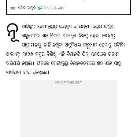
ଓଡିଶା ସମ୍ବାଦ
2 months ago
ନୂ
ଆଦିଲ୍ଲୀ: ବେଙ୍ଗାଲୁରୁରୁ ଜୟପୁର ଯାଉଥିବା ଏୟାର ଇଣ୍ଡିଆ
ଏକ୍ସପ୍ରେସର ଏକ ବିମାନ ଅତ୍ୟଧିକ ବିଳମ୍ବ ହେବା କାରଣରୁ
ଯାତ୍ରୀମାନଙ୍କୁ ନାହିଁ ନଥିବା ଅସୁବିଧାର ସମ୍ମୁଖୀନ ହେବାକୁ ପଡିଛି।
ଆଇଏକ୍ସ ୧୫୨୬ ନମ୍ବର ବିଶିଷ୍ଟ ଏହି ବିମାନଟି ଠିକ୍ ସମୟରେ ଉଡାଣ
ଭରିପାରି ନଥିଲା। ଫଳରେ ବେଙ୍ଗାଲୁରୁ ବିମାନବନ୍ଦରରେ ଶହ ଶହ ଯାତ୍ରୀ
ରାତିସାରା ଫସି ରହିଥିଲେ।
ADVERTISEMENT