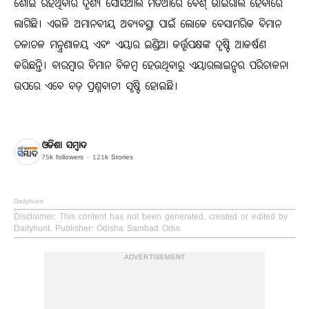
ଶୋଇ ରହିଥିବାର ଦୃଶ୍ୟ ସୋସିଆଲ ମିଡିଆରେ ବେଶ୍ ଭାଇରାଲ ହେବାରେ
ଲାଗିଛି। ଏଭଳି ଅମାନବୀୟ ଅବ୍ୟବସ୍ଥା ପାଇଁ ଲୋକେ ବେସାମରିକ ବିମାନ
ଚଳାଚଳ ମନ୍ତ୍ରଣାଳୟ ଏବଂ ଏୟାର ଇଣ୍ଡିଆ କର୍ତ୍ତୃପକ୍ଷଙ୍କ ଦୃଷ୍ଟି ଆକର୍ଷଣ
କରିଛନ୍ତି। ବାରମ୍ବାର ବିମାନ ବିଳମ୍ବ ହେଉଥିବାରୁ ଏୟାରଲାଇନ୍ସର ପରିଚାଳନା
ଉପରେ ଏବେ ବଡ଼ ପ୍ରଶ୍ନବାଚୀ ସୃଷ୍ଟି ହୋଇଛି।
ଓଡିଶା ସମ୍ବାଦ
75k
followers
121k
Stories
Dailyhunt
Disclaimer
: This content has not been generated, created or edited by
Dailyhunt. Publisher: Odisha Sambad Odia
ADVERTISEMENT