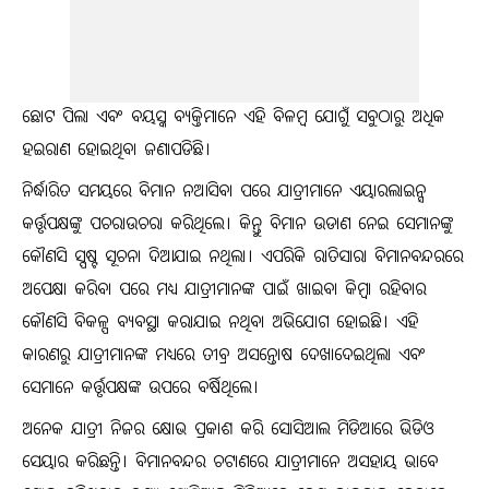
ଛୋଟ ପିଲା ଏବଂ ବୟସ୍କ ବ୍ୟକ୍ତିମାନେ ଏହି ବିଳମ୍ବ ଯୋଗୁଁ ସବୁଠାରୁ ଅଧିକ
ହଇରାଣ ହୋଇଥିବା ଜଣାପଡିଛି।
ନିର୍ଦ୍ଧାରିତ ସମୟରେ ବିମାନ ନଆସିବା ପରେ ଯାତ୍ରୀମାନେ ଏୟାରଲାଇନ୍ସ
କର୍ତ୍ତୃପକ୍ଷଙ୍କୁ ପଚରାଉଚରା କରିଥିଲେ। କିନ୍ତୁ ବିମାନ ଉଡାଣ ନେଇ ସେମାନଙ୍କୁ
କୌଣସି ସ୍ପଷ୍ଟ ସୂଚନା ଦିଆଯାଇ ନଥିଲା। ଏପରିକି ରାତିସାରା ବିମାନବନ୍ଦରରେ
ଅପେକ୍ଷା କରିବା ପରେ ମଧ୍ୟ ଯାତ୍ରୀମାନଙ୍କ ପାଇଁ ଖାଇବା କିମ୍ବା ରହିବାର
କୌଣସି ବିକଳ୍ପ ବ୍ୟବସ୍ଥା କରାଯାଇ ନଥିବା ଅଭିଯୋଗ ହୋଇଛି। ଏହି
କାରଣରୁ ଯାତ୍ରୀମାନଙ୍କ ମଧ୍ୟରେ ତୀବ୍ର ଅସନ୍ତୋଷ ଦେଖାଦେଇଥିଲା ଏବଂ
ସେମାନେ କର୍ତ୍ତୃପକ୍ଷଙ୍କ ଉପରେ ବର୍ଷିଥିଲେ।
ଅନେକ ଯାତ୍ରୀ ନିଜର କ୍ଷୋଭ ପ୍ରକାଶ କରି ସୋସିଆଲ ମିଡିଆରେ ଭିଡିଓ
ସେୟାର କରିଛନ୍ତି। ବିମାନବନ୍ଦର ଚଟାଣରେ ଯାତ୍ରୀମାନେ ଅସହାୟ ଭାବେ