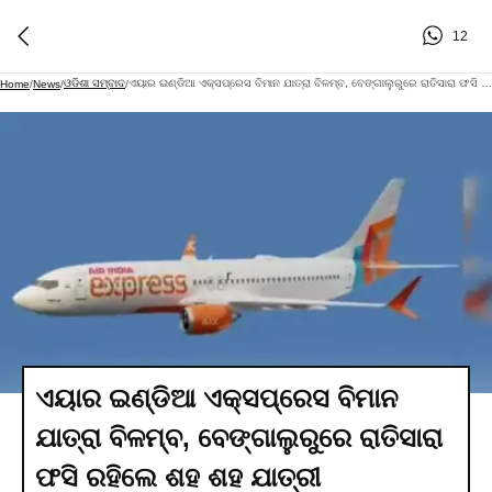
12
ଓଡିଶା ସମ୍ବାଦ
ଏୟାର ଇଣ୍ଡିଆ ଏକ୍ସପ୍ରେସ ବିମାନ ଯାତ୍ରା ବିଳମ୍ବ, ବେଙ୍ଗାଲୁରୁରେ ରାତିସାରା ଫସି ରହିଲେ ଶହ ଶହ ଯାତ୍ରୀ
Home
/
News
/
/
ଏୟାର ଇଣ୍ଡିଆ ଏକ୍ସପ୍ରେସ ବିମାନ
ଯାତ୍ରା ବିଳମ୍ବ, ବେଙ୍ଗାଲୁରୁରେ ରାତିସାରା
ଫସି ରହିଲେ ଶହ ଶହ ଯାତ୍ରୀ